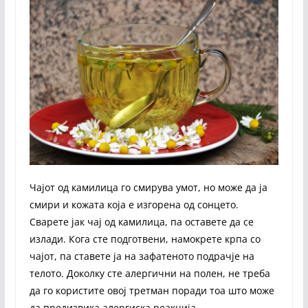
Чајот од камилица го смирува умот, но може да ја
смири и кожата која е изгорена од сонцето.
Сварете јак чај од камилица, па оставете да се
излади. Кога сте подготвени, намокрете крпа со
чајот, па ставете ја на зафатеното подрачје на
телото. Доколку сте алергични на полен, не треба
да го користите овој третман поради тоа што може
да предизвика алергиска реакција.