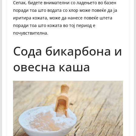
Сепак, бидете внимателни со ладењето во базен
поради тоа што водата со хлор може повеќе да ја
иритира кожата, може да нанесе повеќе штета
поради тоа што кожата во тој период е
почувствителна.
Сода бикарбона и
овесна каша