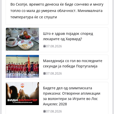
Во Скопје, времето денеска ќе биде сончево и многу
топло со мала до умерена облачност. Минималната
температура ќе се спушти
Што е здрав појадок според
лекарите од Харвард?
07.08.2026
Македонија со гол во последните
секунди ја победи Португалија
07.08.2026
Бидете дел од олимписката
приказна: Отворени апликации
за волонтери за Игрите во Лос
Анџелес 2028
07.08.2026