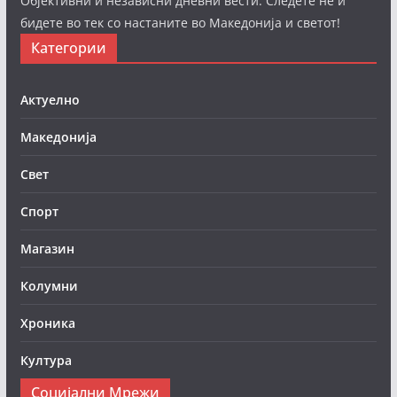
Објективни и независни дневни вести. Следете нè и
бидете во тек со настаните во Македонија и светот!
Категории
Актуелно
Македонија
Свет
Спорт
Магазин
Колумни
Хроника
Култура
Социјални Мрежи