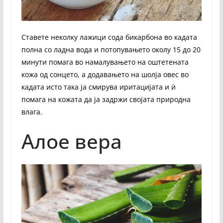
Ставете неколку лажици сода бикарбона во кадата
полна со ладна вода и потопувањето околу 15 до 20
минути помага во намалувањето на оштетената
кожа од сонцето, а додавањето на шолја овес во
кадата исто така ја смирува иритацијата и ѝ
помага на кожата да ја задржи својата природна
влага.
Алое вера