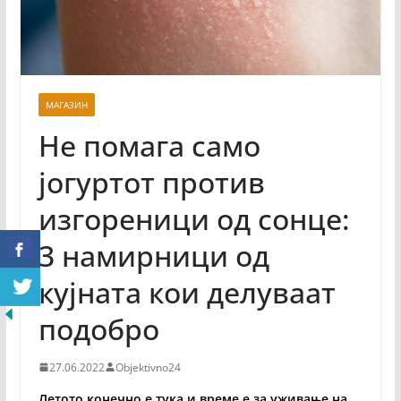
МАГАЗИН
Не помага само
јогуртот против
изгореници од сонце:
3 намирници од
кујната кои делуваат
подобро
27.06.2022
Objektivno24
Летото конечно е тука и време е за уживање на