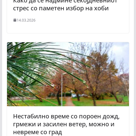
Како да се надмине секојдневниот
стрес со паметен избор на хоби
14.03.2026
Нестабилно време со пороен дожд,
грмежи и засилен ветер, можно и
невреме со град