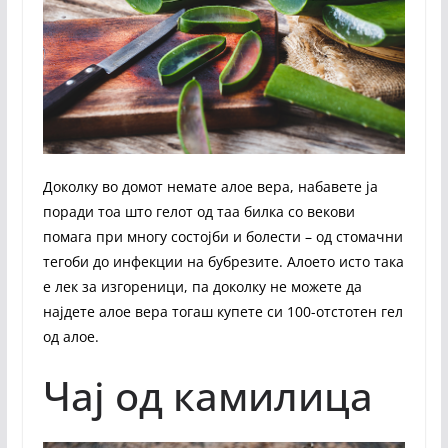
Доколку во домот немате алое вера, набавете ја
поради тоа што гелот од таа билка со векови
помага при многу состојби и болести – од стомачни
тегоби до инфекции на бубрезите. Алоето исто така
е лек за изгореници, па доколку не можете да
најдете алое вера тогаш купете си 100-отстотен гел
од алое.
Чај од камилица