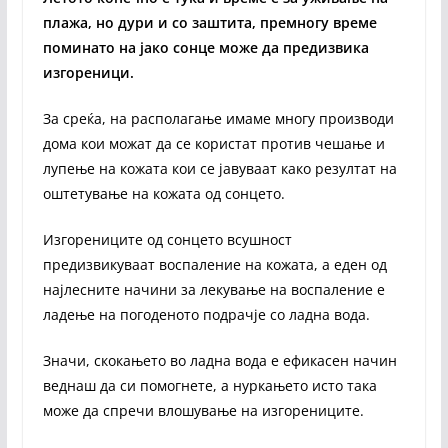
плажа, но дури и со заштита, премногу време
поминато на јако сонце може да предизвика
изгореници.
За среќа, на располагање имаме многу производи
дома кои можат да се користат против чешање и
лупење на кожата кои се јавуваат како резултат на
оштетување на кожата од сонцето.
Изгорениците од сонцето всушност
предизвикуваат воспаление на кожата, а еден од
најлесните начини за лекување на воспаление е
ладење на погоденото подрачје со ладна вода.
Значи, скокањето во ладна вода е ефикасен начин
веднаш да си помогнете, а нуркањето исто така
може да спречи влошување на изгорениците.