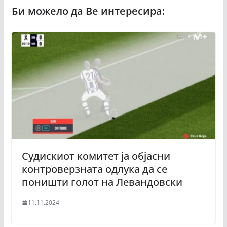
Судискиот комитет ја објасни
контроверзната одлука да се
поништи голот на Левандовски
11.11.2024