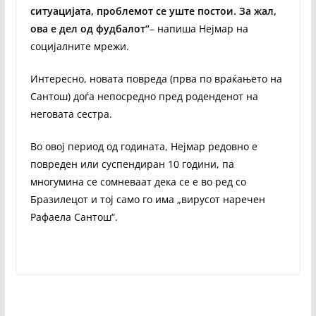
ситуацијата, проблемот се уште постои. За жал,
ова е дел од фудбалот“
– напиша Нејмар на
социјалните мрежи.
Интересно, новата повреда (прва по враќањето на
Сантош) доѓа непосредно пред роденденот на
неговата сестра.
Во овој период од годината, Нејмар редовно е
повреден или суспендиран 10 години, па
многумина се сомневаат дека се е во ред со
Бразилецот и тој само го има „вирусот наречен
Рафаела Сантош“.