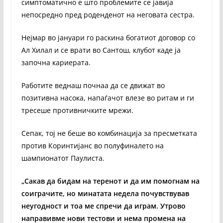
симптоматично е што проблемите се јавија
непосредно пред роденденот на неговата сестра.
Нејмар во јануари го раскина богатиот договор со
Ал Хилал и се врати во Сантош, клубот каде ја
започна кариерата.
Работите веднаш почнаа да се движат во
позитивна насока, напаѓачот влезе во ритам и ги
тресеше противничките мрежи.
Сепак, тој не беше во комбинација за пресметката
против Коринтијанс во полуфиналето на
шампионатот Паулиста.
„Сакав да бидам на теренот и да им помогнам на
соиграчите, но минатата недела почувствував
неугодност и тоа ме спречи да играм. Утрово
направивме нови тестови и нема промена на