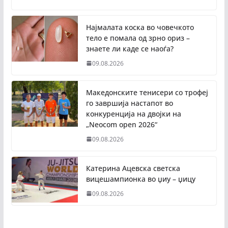
Најмалата коска во човечкото
тело е помала од зрно ориз –
знаете ли каде се наоѓа?
09.08.2026
Македонските тенисери со трофеј
го завршија настапот во
конкуренција на двојки на
„Neocom open 2026“
09.08.2026
Катерина Ацевска светска
вицешампионка во џиу – џицу
09.08.2026