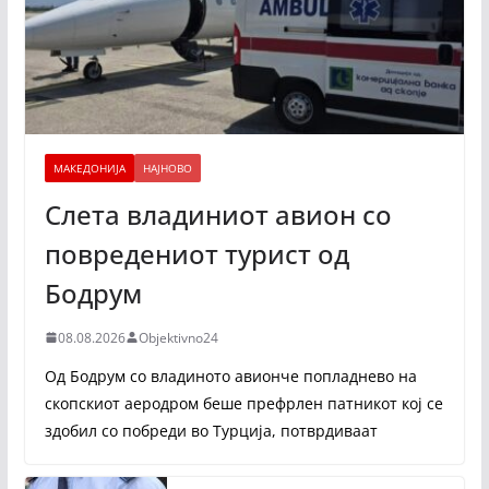
МАКЕДОНИЈА
НАЈНОВО
Слета владиниот авион со
повредениот турист од
Бодрум
08.08.2026
Objektivno24
Од Бодрум со владиното авионче попладнево на
скопскиот аеродром беше префрлен патникот кој се
здобил со побреди во Турција, потврдиваат