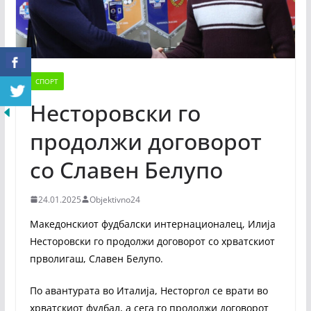
СПОРТ
Несторовски го
продолжи договорот
со Славен Белупо
24.01.2025
Objektivno24
Македонскиот фудбалски интернационалец, Илија
Несторовски го продолжи договорот со хрватскиот
прволигаш, Славен Белупо.
По авантурата во Италија, Несторгол се врати во
хрватскиот фудбал, а сега го продолжи договорот