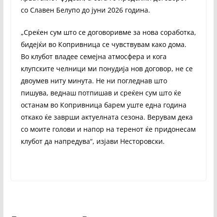
со Славен Белупо до јуни 2026 година.
„Среќен сум што се договоривме за нова соработка,
бидејќи во Копривница се чувствувам како дома.
Во клубот владее семејна атмосфера и кога
клупските челници ми понудија нов договор, не се
двоумев ниту минута. Не ни погледнав што
пишува, веднаш потпишав и среќен сум што ќе
останам во Копривница барем уште една година
откако ќе заврши актуелната сезона. Верувам дека
со моите голови и напор на теренот ќе придонесам
клубот да напредува“, изјави Несторовски.