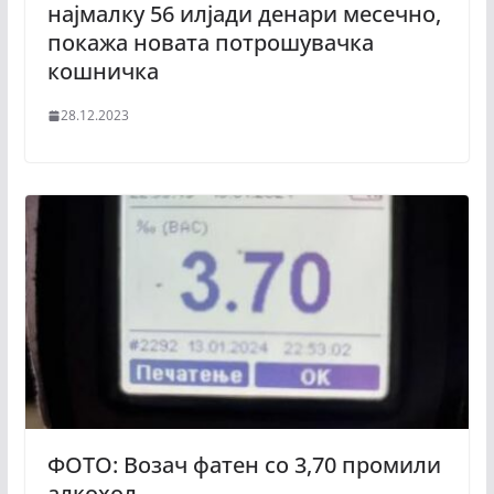
најмалку 56 илјади денари месечно,
покажа новата потрошувачка
кошничка
28.12.2023
ФОТО: Возач фатен со 3,70 промили
алкохол