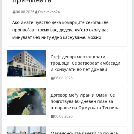
06.08.2026
Objektivno24
Ако имате чувство дека комарците секогаш ве
пронаоѓаат токму вас, додека луѓето околу вас
минуваат без ниту едно каснување, можно
Стејт департментот крати
трошоци: Се затвораат амбасади
и конзулати во пет држави
06.08.2026
Договор меѓу Иран и Оман: Се
подготвува 60-дневен план за
отворање на Ормуската Теснина
06.08.2026
Македонските кадети со победа