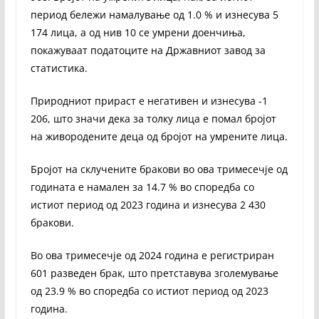
период бележи намалување од 1.0 % и изнесува 5
174 лица, а од нив 10 се умрени доенчиња,
покажуваат податоците на Државниот завод за
статистика.
Природниот прираст е негативен и изнесува -1
206, што значи дека за толку лица е помал бројот
на живородените деца од бројот на умрените лица.
Бројот на склучените бракови во ова тримесечје од
годината е намален за 14.7 % во споредба со
истиот период од 2023 година и изнесува 2 430
бракови.
Во ова тримесечје од 2024 година е регистриран
601 разведен брак, што претставува зголемување
од 23.9 % во споредба со истиот период од 2023
година.