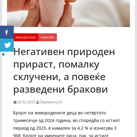
МАКЕДОНИЈА
НАЈНОВО
Негативен природен
прираст, помалку
склучени, а повеќе
разведени бракови
28.02.2025
Objektivno24
Бројот на живородените деца во четвртото
тримесечје од 2024 година, во споредба со истиот
период од 2023, е намален за 4.2 % и изнесува 3
968. Бројот на умрените лица, пак, за истиот