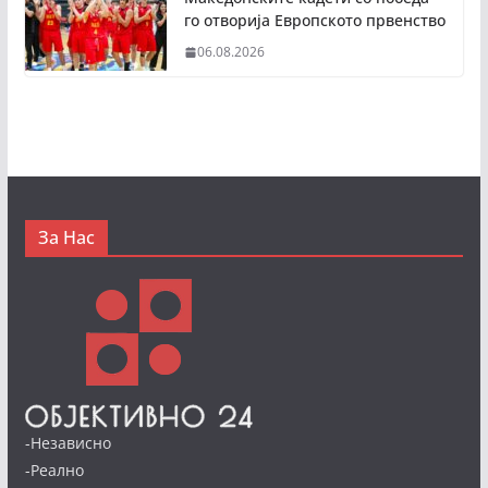
го отворија Европското првенство
06.08.2026
За Нас
-Независно
-Реално