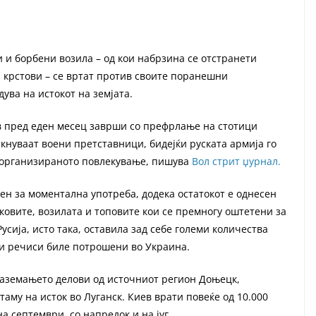
 и борбени возила – од кои набрзина се отстранети
и крстови – се вртат против своите поранешни
ува на истокот на земјата.
в пред еден месец заврши со префрлање на стотици
кнуваат воени претставници, бидејќи руската армија го
неорганизираното повлекување, пишува
Вол стрит џурнал.
ен за моментална употреба, додека остатокот е однесен
ковите, возилата и топовите кои се премногу оштетени за
Русија, исто така, оставила зад себе големи количества
ои речиси биле потрошени во Украина.
заземањето делови од источниот регион Доњецк,
аму на исток во Луганск. Киев врати повеќе од 10.000
а септември, со напредок и на југ.