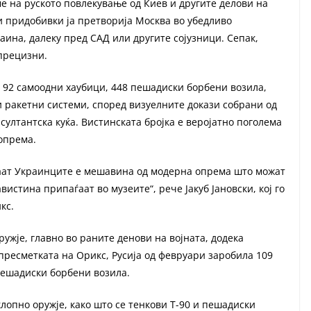
ме на руското повлекување од Киев и другите делови на
 придобивки ја претворија Москва во убедливо
аина, далеку пред САД или другите сојузници. Сепак,
прецизни.
 92 самоодни хаубици, 448 пешадиски борбени возила,
 ракетни системи, според визуелните докази собрани од
ултантска куќа. Вистинската бројка е веројатно поголема
опрема.
ваат Украинците е мешавина од модерна опрема што можат
вистина припаѓаат во музеите“, рече Јакуб Јановски, кој го
кс.
ружје, главно во раните денови на војната, додека
 пресметката на Орикс, Русија од февруари заробила 109
пешадиски борбени возила.
лопно оружје, како што се тенкови Т-90 и пешадиски