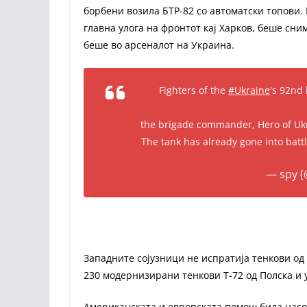
борбени возила БТР-82 со автоматски топови.
главна улога на фронтот кај Харков, беше сним
беше во арсеналот на Украина.
Fighters of the
#Ukraine
's 92nd
the brigade commander, Hero of Ukr
The tank has already gone into batt
— spy 
Западните сојузници не испратија тенкови од
230 модернизирани тенкови Т-72 од Полска и 
Американската и европската помош била насо