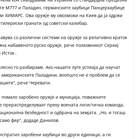
ите М777 и Паладин, германските хаубици Панцерхаубице
еми ХИМАРС. Ова оружје му овозможи на Киев да ја одржи
ртилериски гранати од советски калибар.
равува со различни системи на оружје за релативно краток
на набавеното руско оружје, рече полковникот Серхиј
 Исток..
 лесно го разбираме. Ако нашите луѓе успеаја да научат
и американските Паладини, воопшто не е проблем да се
нашите“, рече Черевати.
 помало заробено оружје и муниција, поважните
е прераспределуваат преку воената логистичка команда,
ационална безбедност и одбрана на земјата. „Но, и тогаш
 само фер“, додаде Данилов.
испратил заробени хаубици во други единици, а ги