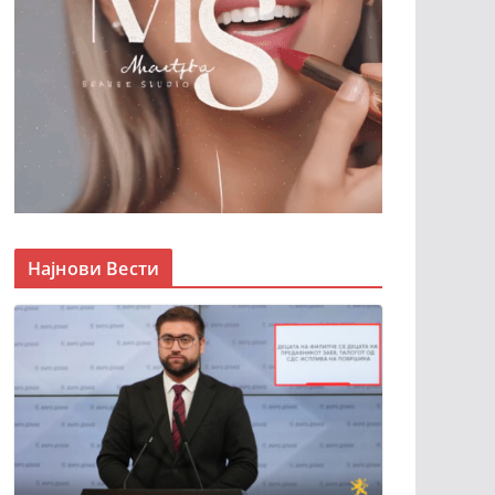
Најнови Вести