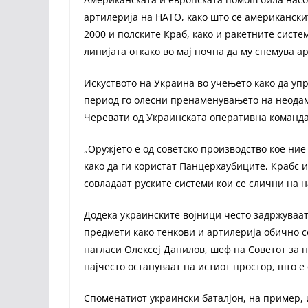
артилерија на НАТО, како што се американск
2000 и полските Краб, како и ракетните сист
линијата откако во мај почна да му снемува а
Искуството на Украина во учењето како да уп
период го олесни пренаменувањето на неодам
Черевати од Украинската оперативна команда
„Оружјето е од советско производство кое ние
како да ги користат Панцерхаубиците, Крабс 
совладаат руските системи кои се слични на 
Додека украинските војници често задржуваат
предмети како тенкови и артилерија обично с
нагласи Олексеј Данилов, шеф на Советот за н
најчесто остануваат на истиот простор, што е
Споменатиот украински баталјон, на пример, 