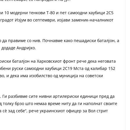
ни 10 модерни тенкови Т-80 и пет самоодни хаубици 2С5
 градот Изјум во септември, изјави заменик-началникот
 да правиме со нив. Почнавме како пешадиски баталјон, а
 додаде Андријко.
иски баталјон на Харковскиот фронт рече дека неговата
обени руски самоодни хаубици 2С19 Мста од калибар 152
о, и дека има изобилство од муниција на советски
ќ. Ги разбивме сите нивни артилериски единици пред да
д толку брзо што немаа време ниту да ги наполнат своите
а сè зад себе“, рече украинскиот офицер за Вол стрит