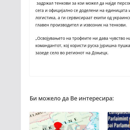
задржал тенкови за кои можел да најде персо
сега и официјално се доделени на единицата и
логистика, а ги сервисираат екипи од украинс
главен производител и извозник на тенкови.
„Освојувањето на трофеите ни дава чувство на 
командантот, кој користи руска јуришна пушк
зазеде село во регионот на Доњецк.