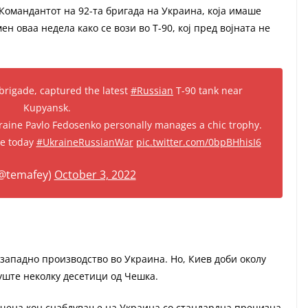
 Командантот на 92-та бригада на Украина, која имаше
ен оваа недела како се вози во Т-90, кој пред војната не
 brigade, captured the latest
#Russian
T-90 tank near
Kupyansk.
aine Pavlo Fedosenko personally manages a chic trophy.
le today
#UkraineRussianWar
pic.twitter.com/0bpBHhisI6
(@temafey)
October 3, 2022
 западно производство во Украина. Но, Киев доби околу
уште неколку десетици од Чешка.
чена кон снабдување на Украина со стандардна прецизна