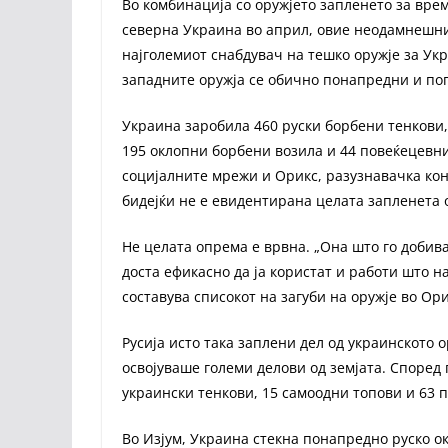
Во комбинација со оружјето запленето за вре
северна Украина во април, овие неодамнешни
најголемиот снабдувач на тешко оружје за Укр
западните оружја се обично понапредни и по
Украина заробила 460 руски борбени тенкови,
195 оклопни борбени возила и 44 повеќецевни
социјалните мрежи и Орикс, разузнавачка конс
бидејќи не е евидентирана целата запленета 
Не целата опрема е врвна. „Она што го доби
доста ефикасно да ја користат и работи што на
составува списокот на загуби на оружје во Ори
Русија исто така заплени дел од украинското о
освојуваше големи делови од земјата. Според
украински тенкови, 15 самоодни топови и 63 
Во Изјум, Украина стекна понапредно руско ок