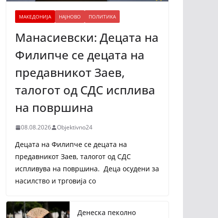
МАКЕДОНИЈА
НАЈНОВО
ПОЛИТИКА
Манасиевски: Децата на
Филипче се децата на
предавникот Заев,
талогот од СДС исплива
на површина
08.08.2026
Objektivno24
Децата на Филипче се децата на
предавникот Заев, талогот од СДС
испливува на површина. Деца осудени за
насилство и трговија со
Денеска пеколно