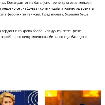
нал. Командантот на баталјонот рече дека овие тенкови
 редовно се снабдуваат со муниција и гориво од воената
ките фабрики за тенкови. Пред војната, Украина беше
гордост и го крева борбениот дух кај сите“, рече
а заробена во неодамнешната битка во која баталјонот