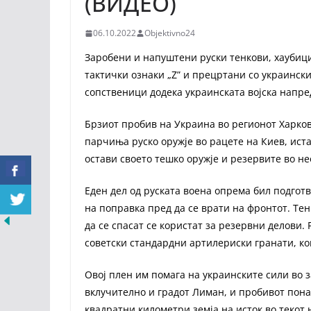
(ВИДЕО)
06.10.2022
Objektivno24
Заробени и напуштени руски тенкови, хаубици
тактички ознаки „Z” и прецртани со украинск
сопственици додека украинската војска напред
Брзиот пробив на Украина во регионот Харко
парчиња руско оружје во рацете на Киев, иста
остави своето тешко оружје и резервите во 
Еден дел од руската воена опрема бил подготв
на поправка пред да се врати на фронтот. Тен
да се спасат се користат за резервни делови. 
советски стандардни артилериски гранати, к
Овој плен им помага на украинските сили во 
вклучително и градот Лиман, и пробивот понат
квадратни километри земја на исток во текот н