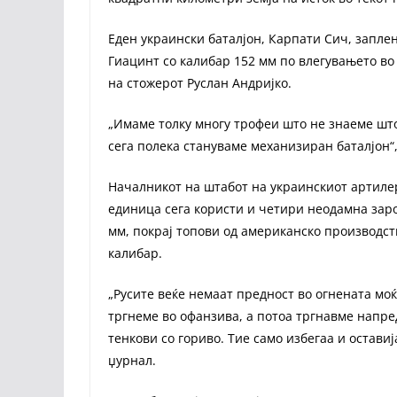
Еден украински баталјон, Карпати Сич, запле
Гиацинт со калибар 152 мм по влегувањето во
на стожерот Руслан Андријко.
„Имаме толку многу трофеи што не знаеме што
сега полека стануваме механизиран баталјон“,
Началникот на штабот на украинскиот артилер
единица сега користи и четири неодамна зар
мм, покрај топови од американско производств
калибар.
„Русите веќе немаат предност во огнената мо
тргнеме во офанзива, а потоа тргнавме напре
тенкови со гориво. Тие само избегаа и оставиј
џурнал.