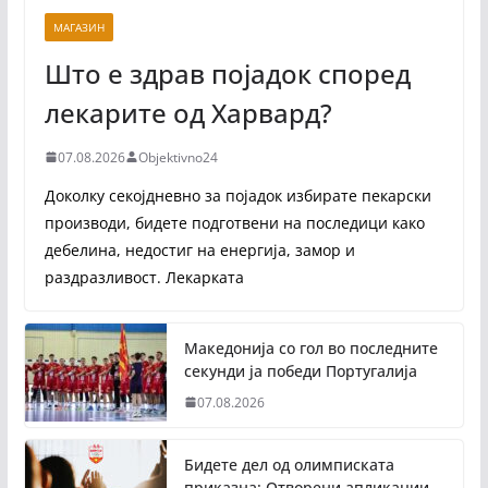
МАГАЗИН
Што е здрав појадок според
лекарите од Харвард?
07.08.2026
Objektivno24
Доколку секојдневно за појадок избирате пекарски
производи, бидете подготвени на последици како
дебелина, недостиг на енергија, замор и
раздразливост. Лекарката
Македонија со гол во последните
секунди ја победи Португалија
07.08.2026
Бидете дел од олимписката
приказна: Отворени апликации