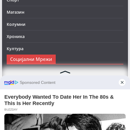
Магазин
Колумни
Хроника
Култура
Социјални Мрежи
Следете нè на Фејсбук за да сте во тек со најновите
вести:
Objektivno24.mk