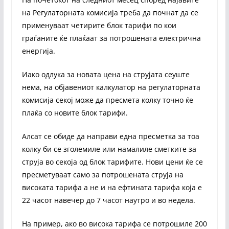
на Регулаторната комисија треба да почнат да се
применуваат четирите блок тарифи по кои
граѓаните ќе плаќаат за потрошената електрична
енергија.
Иако одлука за новата цена на струјата сеуште
нема, на објавениот калкулатор на регулаторната
комисија секој може да пресмета колку точно ќе
плаќа со новите блок тарифи.
Алсат се обиде да направи една пресметка за тоа
колку би се зголемиле или намалиле сметките за
струја во секоја од блок тарифите. Нови цени ќе се
пресметуваат само за потрошената струја на
високата тарифа а не и на ефтината тарифа која е
22 часот навечер до 7 часот наутро и во недела.
На пример, ако во висока тарифа се потрошиле 200