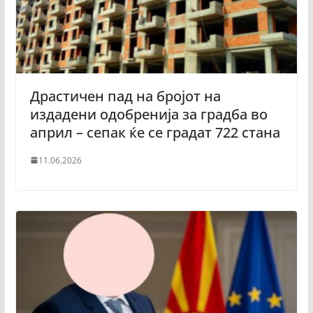
Драстичен пад на бројот на
издадени одобренија за градба во
април – сепак ќе се градат 722 стана
11.06.2026