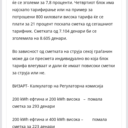
ќе се зголеми за 7,8 проценти. Четвртиот блок има
најскапо тарифирање или на пример за
потрошени 800 киловати висока тарифа ќе се
плати за 21 процент поскапа сметка од сегашниот
тарифник. Сметката од 7.104 денари би се
зголемила на 8.605 денари.
Во зависност од сметката на струја секој граѓанин
може да си пресмета индивидуално во која блок
тарифа влегуваат и дали ќе имаат повисоки сметки
за струја или не.
ВИЗАРТ- Калкулатор на Регулаторна комисија
200 kWh ефтина и 200 kWh висока – помала
сметка за 293 денари
200 kWh ефтина и 400 kWh висока – помала
сметка за 223 денари