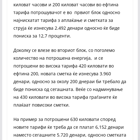
киловат часови и 200 киловат часови во ефтина
тарифа потрошувачот е во првиот блок односно
најнискатат тарифа з аплаќање и сметката за
струја ќе изнесува 2.492 денари односно ќе биде
пониска за 12,7 проценти.
Доколку се влезе во вториот блок, со поголемо
количество на потрошена енергија, и се
потрошени во висока тарифа 420 киловати во
ефтина 200, новата сметка ќе изнесува 3.960
денари, односно за околу 200 днераи би требало да
биде пониска од сегашната. Веќе со надминување
на 430 киловати во висока тарифа граѓаните ќе
плаќаат повисоки сметки.
На пример за потрошени 630 киловати според
новите тарифи ќе треба да се платат 6,152 денари
наместо сегашните 5.720 денари, односно сметката