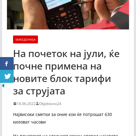
МАКЕДОНИЈА
На почеток на јули, ќе
почне примена на
новите блок тарифи
за струјата
18.06.2022
Objektivno24
Највисоки сметки за оние кои ќе потрошат 630
киловат часови
На почетокот на следниот месец според најавите