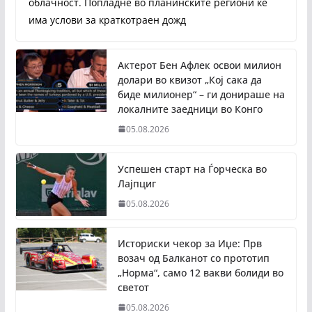
облачност. Попладне во планинските региони ќе
има услови за краткотраен дожд
Актерот Бен Афлек освои милион
долари во квизот „Кој сака да
биде милионер“ – ги донираше на
локалните заедници во Конго
05.08.2026
Успешен старт на Ѓорческа во
Лајпциг
05.08.2026
Историски чекор за Иџе: Прв
возач од Балканот со прототип
„Норма“, само 12 вакви болиди во
светот
05.08.2026