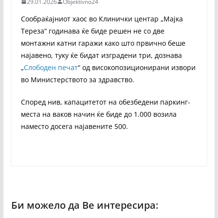
29.01.2026
Objektivno24
Сообраќајниот хаос во Клинички центар „Мајка
Тереза“ годинава ќе биде решен не со две
монтажни катни гаражи како што првично беше
најавено, туку ќе бидат изградени три, дознава
„
Слободен печат
“ од високопозиционирани извори
во Министерството за здравство.
Според нив, капацитетот на обезбедени паркинг-
места на ваков начин ќе биде до 1.000 возила
наместо досега најавените 500.