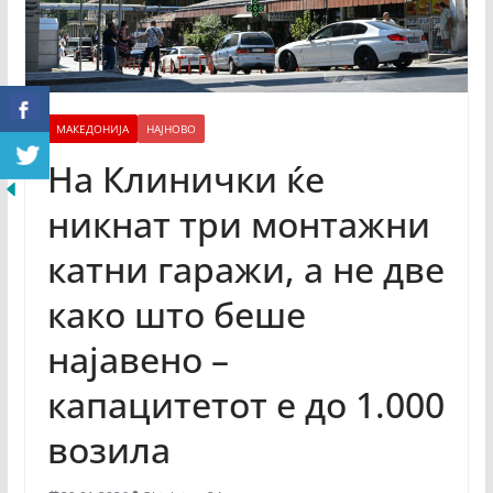
МАКЕДОНИЈА
НАЈНОВО
На Клинички ќе
никнат три монтажни
катни гаражи, а не две
како што беше
најавено –
капацитетот е до 1.000
возила