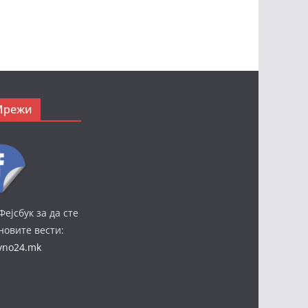
Мрежи
Фејсбук за да сте
јновите вести:
ivno24.mk