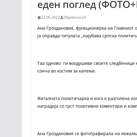
еден поглед (ФОТО
22.06.2022
Objektivno24
Ана Гроздановиќ, функционерка на Главниот о
ја оправда титулата „најубава српска политич
Таа одново ги воодушеви своите следбеници н
сонча во костим за капење.
Фаталната политичарка и кога е разголена из
наградија со грст позитивни коментари и ко
Ана Гроздановиќ се фотографирала на лежалка