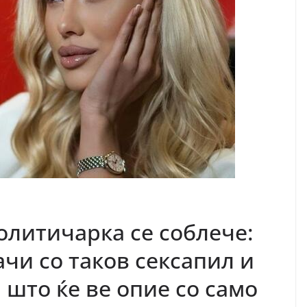
олитичарка се соблече:
чи со таков сексапил и
 што ќе ве опие со само