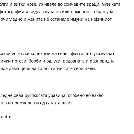
долги и витки нозе. Уживала во сончевите зраци, музиката
е фотографии и видеа случајно или намерно ја бранува
 очигледно и жените не останале имуни на нејзиниот
какви естетски корекции на себе, факти што укажуваат
тички потези, борби и одлуки, редовната и разновидна
да дама цели да ги постигне сите свои цели.
погледне оваа русокосата убавица, особено во вакво
ана и попожелна и од самата власт.
m.html