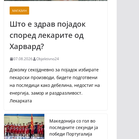
МАГАЗИН
Што е здрав појадок
според лекарите од
Харвард?
07.08.2026
Objektivno24
Доколку секојдневно за појадок избирате
пекарски производи, бидете подготвени
на последици како дебелина, недостиг на
енергија, замор и раздразливост.
Лекарката
Македонија со гол во
последните секунди ја
победи Португалија