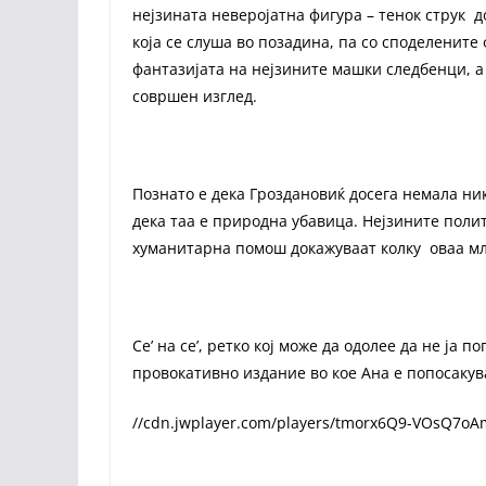
нејзината неверојатна фигура – ​​тенок струк 
која се слуша во позадина, па со споделенит
фантазијата на нејзините машки следбенци, а
совршен изглед.
Познато е дека Гроздановиќ досега немала ни
дека таа е природна убавица. Нејзините поли
хуманитарна помош докажуваат колку оваа мла
Се’ на се’, ретко кој може да одолее да не ја 
провокативно издание во кое Ана е попосакув
//cdn.jwplayer.com/players/tmorx6Q9-VOsQ7oA