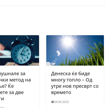
лушнале за
Денеска ќе биде
чки метод на
многу топло – Од
е? Ќе
утре нов пресврт со
ете за две
времето
ти
04.06.2025