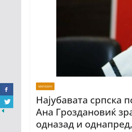
МАГАЗИН
Најубавата српска п
Ана Гроздановиќ зра
одназад и однапред,