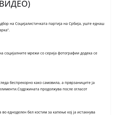
+ВИДЕО)
дбор на Социјалистичката партија на Србија, уште еднаш
арка“.
а социјалните мрежи со серија фотографии додека се
гледа беспрекорно како самовила, а прврзаниците ја
мплименти.Содржината продолжува после огласот
 во едноделен бел костим за капење кој ја истакнува