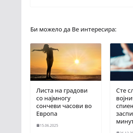
Листа на градови
Сте с
со најмногу
војни
сончеви часови во
спиењ
Европа
заспи
мину
15.06.2025