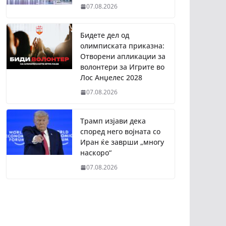
07.08.2026
Бидете дел од
олимписката приказна:
Отворени апликации за
волонтери за Игрите во
Лос Анџелес 2028
07.08.2026
Трамп изјави дека
според него војната со
Иран ќе заврши „многу
наскоро“
07.08.2026