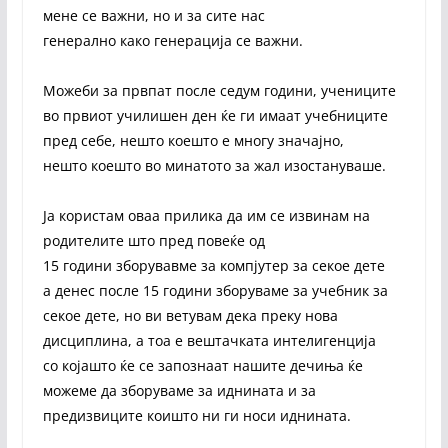
мене се важни, но и за сите нас
генерално како генерација се важни.
Можеби за првпат после седум години, учениците
во првиот училишен ден ќе ги имаат учебниците
пред себе, нешто коешто е многу значајно,
нешто коешто во минатото за жал изостануваше.
Ја користам оваа прилика да им се извинам на
родителите што пред повеќе од
15 години зборувавме за компјутер за секое дете
а денес после 15 години зборуваме за учебник за
секое дете, но ви ветувам дека преку нова
дисциплина, а тоа е вештачката интелигенција
со којашто ќе се запознаат нашите дечиња ќе
можеме да зборуваме за иднината и за
предизвиците коишто ни ги носи иднината.