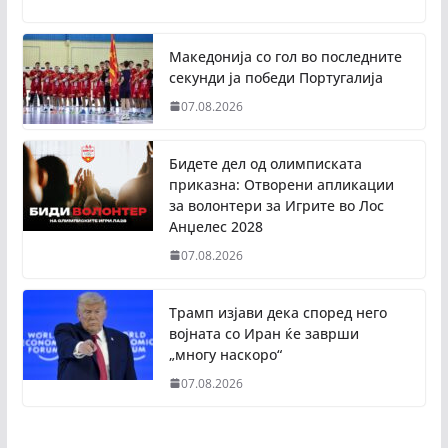
Македонија со гол во последните
секунди ја победи Португалија
07.08.2026
Бидете дел од олимписката
приказна: Отворени апликации
за волонтери за Игрите во Лос
Анџелес 2028
07.08.2026
Трамп изјави дека според него
војната со Иран ќе заврши
„многу наскоро“
07.08.2026