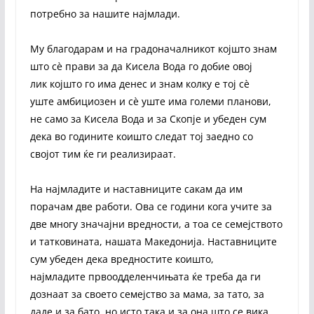
потребно за нашите најмлади.
Му благодарам и на градоначалникот којшто знам
што сè прави за да Кисела Вода го добие овој
лик којшто го има денес и знам колку е тој сè
уште амбициозен и сè уште има големи планови,
не само за Кисела Вода и за Скопје и убеден сум
дека во годините коишто следат тој заедно со
својот тим ќе ги реализираат.
На најмладите и наставниците сакам да им
порачам две работи. Ова се години кога учите за
две многу значајни вредности, а тоа се семејството
и татковината, нашата Македонија. Наставниците
сум убеден дека вредностите коишто,
најмладите првоодделенчињата ќе треба да ги
дознаат за своето семејство за мама, за тато, за
даде и за бато, но исто така и за она што се вика