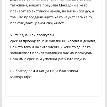
татковина, нашата преубава Македонија ќе го
пренесат во вистински начин, во вистински дух, а
тоа што првоодделенците ќе го научат сега ќе го
практикуваат целиот свој живот.
Уште еднаш ви посакувам
среќни првооделенски училишни часови и денови,
но исто така и на сите ученици коишто денес го
започнуваат првиот училишен час им посакувам
нека им е среќна и успешна учебната година.
Ви благодарам и Бог да ни ја благослови
Македонија!“