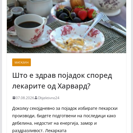
МАГАЗИН
Што е здрав појадок според
лекарите од Харвард?
07.08.2026
Objektivno24
Доколку секојдневно за појадок избирате пекарски
производи, бидете подготвени на последици како
дебелина, недостиг на енергија, замор и
раздразливост. Лекарката