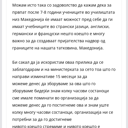
Можам исто така со задоволство да кажам дека за
првпат после 7-8 години учениците во училиштата
низ Македонија ќе имаат можност пред себе да ги
имаат учебниците во странски јазици, англиски,
германски и француски нешто коешто е многу
важно за да создаваат пријателства надвор од
границите на нашата татковина, Македонија.
Би сакал да ја искористам оваа прилика да се
заблагодарам и на министерката за сето тоа што го
направи изминативе 15 месеци за да
можеме денес да зборуваме за ова што го
зборуваме бидејќи знам колку часови состаноци
сме имале поминати во организација за да
можеме денес да го постигнеме ова и знам уште
колку многу часови состаноци, организација ни се
потребни за да го достигнеме
нивото коешто стремиме и нивото коешто е