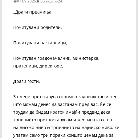
01.09.2025
Objektivno24
„Драги првачиња,
Почитувани родители,
Почитувани наставници,
Почитуван градоначалник, министерка,
пратеници, директоре,
Драги гости,
За мене претставува огромно задоволство и чест
што можам денес да застанам пред вас. Ќе се
трудам да бидам краток имајќи предвид дека
трпението претпоставувам и жестината се на
највисоко ниво и трпението на најниско ниво, ќе
упатам само три пораки коишто ценам дека за