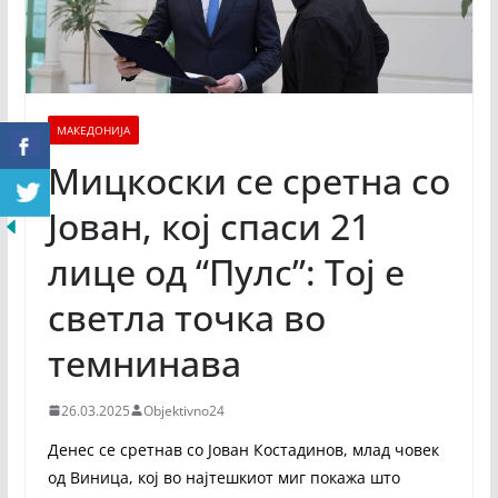
МАКЕДОНИЈА
Мицкоски се сретна со
Јован, кој спаси 21
лице од “Пулс”: Тој е
светла точка во
темнинава
26.03.2025
Objektivno24
Денес се сретнав со Јован Костадинов, млад човек
од Виница, кој во најтешкиот миг покажа што