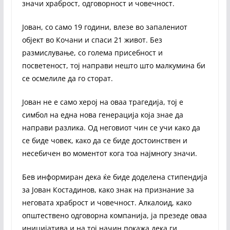
значи храброст, одговорност и човечност.
Јован, со само 19 години, влезе во запалениот
објект во Кочани и спаси 21 живот. Без
размислување, со голема присебност и
посветеност, тој направи нешто што малкумина би
се осмелиле да го сторат.
Јован не е само херој на оваа трагедија, тој е
симбол на една нова генерација која знае да
направи разлика. Од неговиот чин се учи како да
се биде човек, како да се биде достоинствен и
несебичен во моментот кога тоа најмногу значи.
Бев информиран дека ќе биде доделена стипендија
за Јован Костадинов, како знак на признание за
неговата храброст и човечност. Алкалоид, како
општествено одговорна компанија, ја презеде оваа
иницијатива и на тој начин покажа дека ги