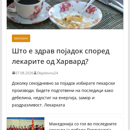
МАГАЗИН
Што е здрав појадок според
лекарите од Харвард?
07.08.2026
Objektivno24
Доколку секојдневно за појадок избирате пекарски
производи, бидете подготвени на последици како
дебелина, недостиг на енергија, замор и
раздразливост. Лекарката
Македонија со гол во последните
секунди ја победи Португалија