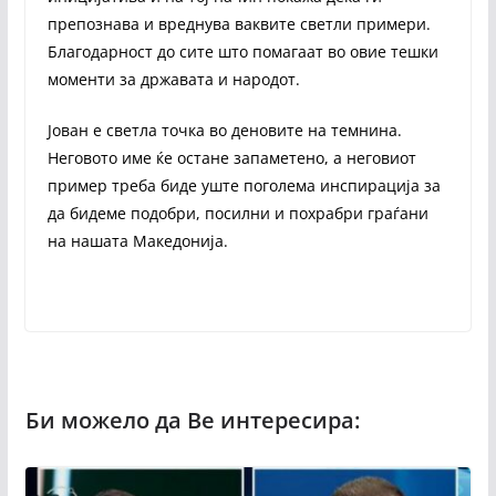
препознава и вреднува ваквите светли примери.
Благодарност до сите што помагаат во овие тешки
моменти за државата и народот.
Јован е светла точка во деновите на темнина.
Неговото име ќе остане запаметено, а неговиот
пример треба биде уште поголема инспирација за
да бидеме подобри, посилни и похрабри граѓани
на нашата Македонија.