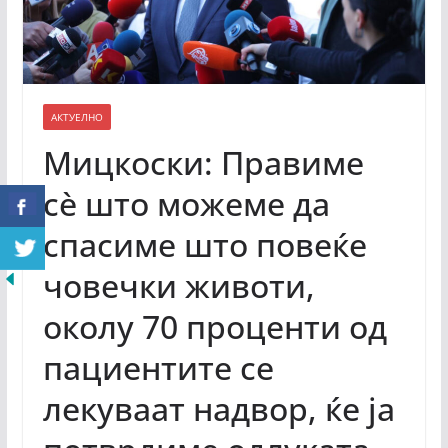
АКТУЕЛНО
Мицкоски: Правиме
сѐ што можеме да
спасиме што повеќе
човечки животи,
околу 70 проценти од
пациентите се
лекуваат надвор, ќе ја