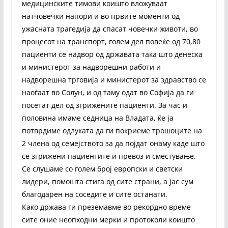
медицинските тимови коишто вложуваат
натчовечки напори и во првите моменти од
ужасната трагедија да спасат човечки животи, во
процесот на транспорт, голем дел повеќе од 70,80
пациенти се надвор од државата така што денеска
и министерот за надворешни работи и
надворешна трговија и министерот за здравство се
наоѓаат во Солун, и од таму одат во Софија да ги
посетат дел од згрижените пациенти. За час и
половина имаме седница на Владата, ќе ја
потврдиме одлуката да ги покриеме трошоците на
2 члена од семејството за да појдат онаму каде што
се згрижени пациентите и превоз и сместување.
Се слушаме со голем број европски и светски
лидери, помошта стига од сите страни, а јас сум
благодарен на соседите и сите останати.
Како држава ги преземавме во рекордно време
сите оние неопходни мерки и протоколи коишто