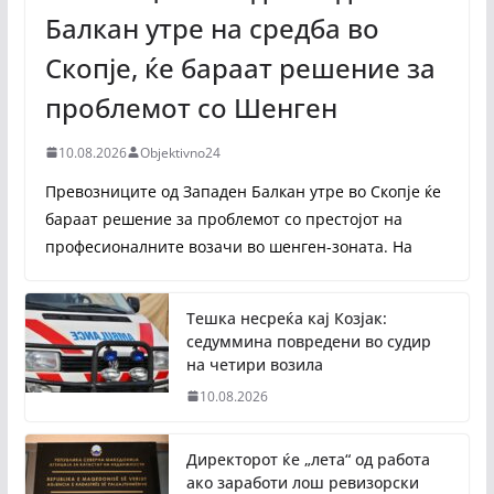
Балкан утре на средба во
Скопје, ќе бараат решение за
проблемот со Шенген
10.08.2026
Objektivno24
Превозниците од Западен Балкан утре во Скопје ќе
бараат решение за проблемот со престојот на
професионалните возачи во шенген-зоната. На
Тешка несреќа кај Козјак:
седуммина повредени во судир
на четири возила
10.08.2026
Директорот ќе „лета“ од работа
ако заработи лош ревизорски