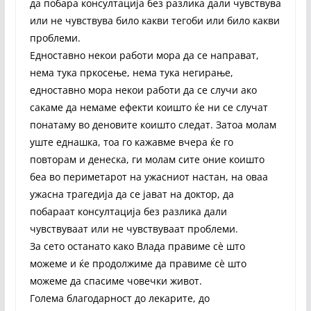
да побара консултација без разлика дали чувствува
или не чувствува било какви тегоби или било какви
проблеми.
Едноставно некои работи мора да се направат,
нема тука пркосење, нема тука негирање,
едноставно мора некои работи да се случи ако
сакаме да немаме ефекти коишто ќе ни се случат
понатаму во деновите коишто следат. Затоа молам
уште еднашка, тоа го кажавме вчера ќе го
повторам и денеска, ги молам сите оние коишто
беа во периметарот на ужасниот настан, на оваа
ужасна трагедија да се јават на доктор, да
побараат консултација без разлика дали
чувствуваат или не чувствуваат проблеми.
За сето останато како Влада правиме сѐ што
можеме и ќе продолжиме да правиме сѐ што
можеме да спасиме човечки живот.
Голема благодарност до лекарите, до