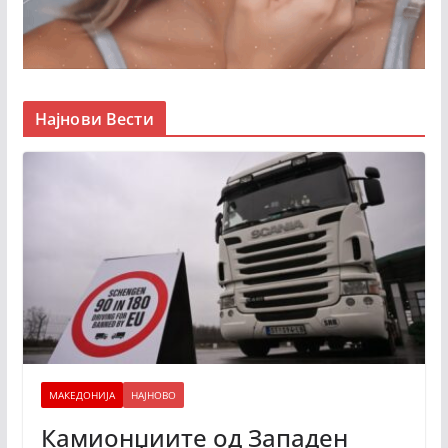
Најнови Вести
МАКЕДОНИЈА
НАЈНОВО
Камионџиите од Западен