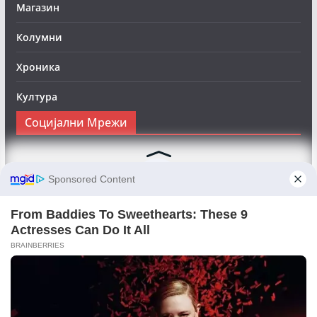
Магазин
Колумни
Хроника
Култура
Социјални Мрежи
Следете нè на Фејсбук за да сте во тек со најновите
вести:
Objektivno24.mk