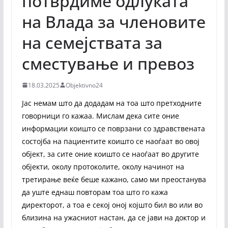
потврдиме одлуката
на Влада за членовите
на семејствата за
сместување и превоз
18.03.2025
Objektivno24
Јас немам што да додадам на тоа што претходните
говорници го кажаа. Мислам дека сите оние
информации коишто се поврзани со здравствената
состојба на пациентите коишто се наоѓаат во овој
објект, за сите оние коишто се наоѓаат во другите
објекти, околу протоколите, околу начинот на
третирање веќе беше кажано, само ми преостанува
да уште еднаш повторам тоа што го кажа
директорот, а тоа е секој оној којшто бил во или во
близина на ужасниот настан, да се јави на доктор и