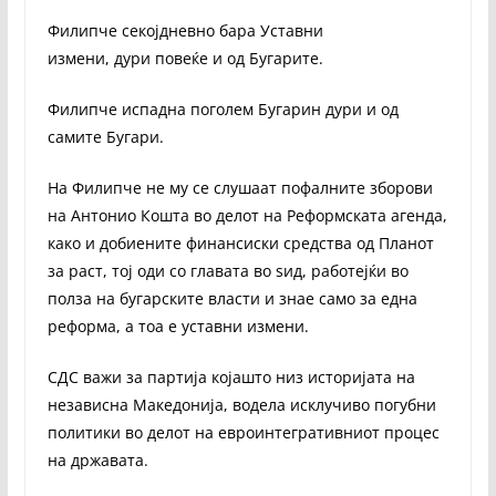
Филипче секојдневно бара Уставни
измени, дури повеќе и од Бугарите.
Филипче испадна поголем Бугарин дури и од
самите Бугари.
На Филипче не му се слушаат пофалните зборови
на Антонио Кошта во делот на Реформската агенда,
како и добиените финансиски средства од Планот
за раст, тој оди со главата во ѕид, работејќи во
полза на бугарските власти и знае само за една
реформа, а тоа е уставни измени.
СДС важи за партија којашто низ историјата на
независна Македонија, водела исклучиво погубни
политики во делот на евроинтегративниот процес
на државата.