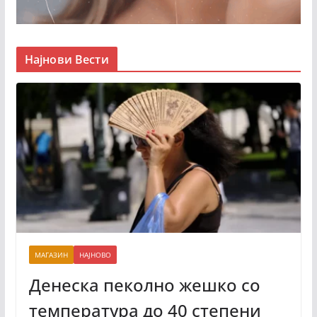
Најнови Вести
МАГАЗИН
НАЈНОВО
Денеска пеколно жешко со
температура до 40 степени