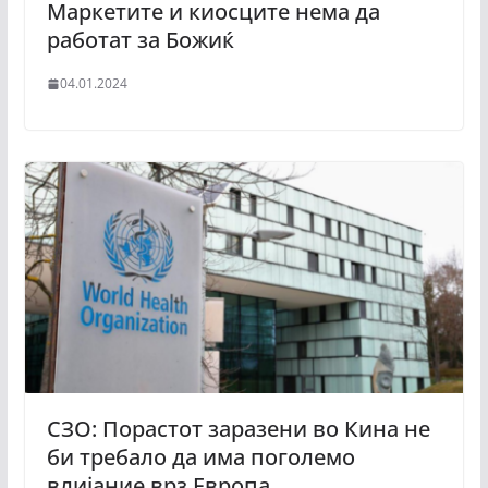
Маркетите и киосците нема да
работат за Божиќ
04.01.2024
СЗО: Порастот заразени во Кина не
би требало да има поголемо
влијание врз Европа