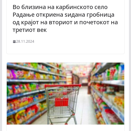
Во близина на карбинското село
Радање откриена ѕидана гробница
од крајот на вториот и почетокот на
третиот век
28.11.2024