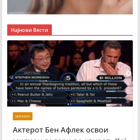
Најнови Вести
МАГАЗИН
Актерот Бен Афлек освои