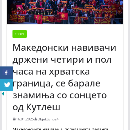
СПОРТ
Македонски навивачи
држени четири и пол
часа на хрватска
граница, се барале
знамиња со сонцето
од Кутлеш
16.01.2025
Objektivno24
Македонските навивачи, популарната фаланга,