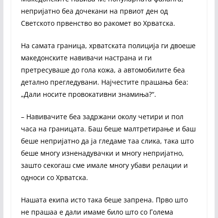
непријатно беа дочекани на првиот ден од
Светското првенство во ракомет во Хрватска.
На самата граница, хрватската полиција ги двоеше
македонските навивачи настрана и ги
претресуваше до гола кожа, а автомобилите беа
детално прегледувани. Најчестите прашања беа:
„Дали носите провокативни знамиња?“.
– Навивачите беа задржани околу четири и пол
часа на границата. Баш беше малтретирање и баш
беше непријатно да ја гледаме таа слика, така што
беше многу изненадувачки и многу непријатно,
зашто секогаш сме имале многу убави релации и
односи со Хрватска.
Нашата екипа исто така беше запрена. Прво што
не прашаа е дали имаме било што со Голема