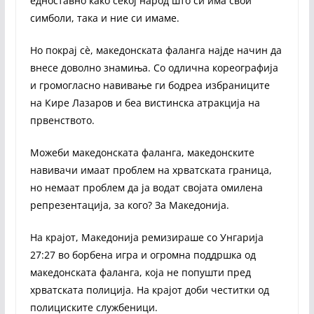
едноставно како секој народ што си има свои
симболи, така и ние си имаме.
Но покрај сè, македонската фаланга најде начин да
внесе доволно знамиња. Со одлична кореографија
и громогласно навивање ги бодреа избраниците
на Кире Лазаров и беа вистинска атракција на
првенството.
Можеби македонската фаланга, македонските
навивачи имаат проблем на хрватската граница,
но немаат проблем да ја водат својата омилена
репрезентација, за кого? За Македонија.
На крајот, Македонија ремизираше со Унгарија
27:27 во борбена игра и огромна поддршка од
македонската фаланга, која не попушти пред
хрватската полиција. На крајот доби честитки од
полициските службеници.