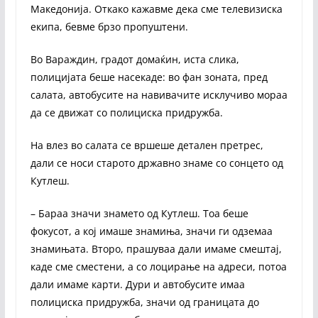
Македонија. Откако кажавме дека сме телевизиска
екипа, бевме брзо пропуштени.
Во Вараждин, градот домаќин, иста слика,
полицијата беше насекаде: во фан зоната, пред
салата, автобусите на навивачите исклучиво мораа
да се движат со полициска придружба.
На влез во салата се вршеше детален претрес,
дали се носи старото државно знаме со сонцето од
Кутлеш.
– Бараа значи знамето од Кутлеш. Тоа беше
фокусот, а кој имаше знамиња, значи ги одземаа
знамињата. Второ, прашуваа дали имаме смештај,
каде сме сместени, а со лоцирање на адреси, потоа
дали имаме карти. Дури и автобусите имаа
полициска придружба, значи од границата до