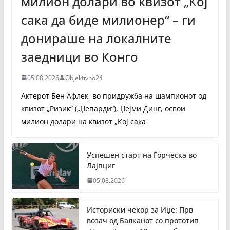
милион долари во квизот „Кој
сака да биде милионер“ – ги
донираше на локалните
заедници во Конго
05.08.2026
Objektivno24
Актерот Бен Афлек, во придружба на шампионот од
квизот „Ризик“ („Џепарди“), Џејми Динг, освои
милион долари на квизот „Кој сака
Успешен старт на Ѓорческа во
Лајпциг
05.08.2026
Историски чекор за Иџе: Прв
возач од Балканот со прототип