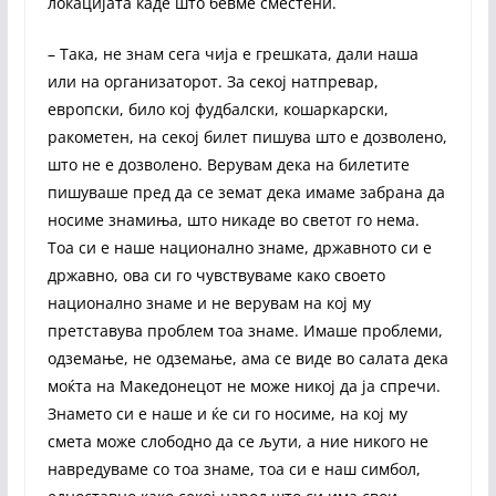
локацијата каде што бевме сместени.
– Така, не знам сега чија е грешката, дали наша
или на организаторот. За секој натпревар,
европски, било кој фудбалски, кошаркарски,
ракометен, на секој билет пишува што е дозволено,
што не е дозволено. Верувам дека на билетите
пишуваше пред да се земат дека имаме забрана да
носиме знамиња, што никаде во светот го нема.
Тоа си е наше национално знаме, државното си е
државно, ова си го чувствуваме како своето
национално знаме и не верувам на кој му
претставува проблем тоа знаме. Имаше проблеми,
одземање, не одземање, ама се виде во салата дека
моќта на Македонецот не може никој да ја спречи.
Знамето си е наше и ќе си го носиме, на кој му
смета може слободно да се љути, а ние никого не
навредуваме со тоа знаме, тоа си е наш симбол,