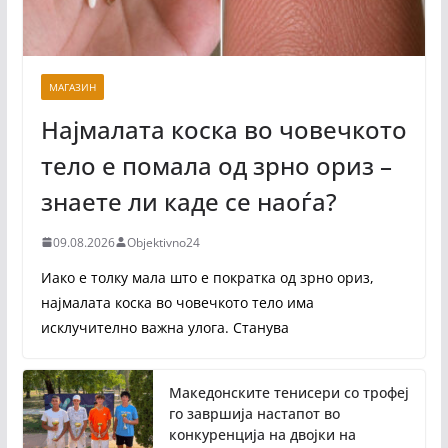
МАГАЗИН
Најмалата коска во човечкото
тело е помала од зрно ориз –
знаете ли каде се наоѓа?
09.08.2026
Objektivno24
Иако е толку мала што е пократка од зрно ориз,
најмалата коска во човечкото тело има
исклучително важна улога. Станува
Македонските тенисери со трофеј
го завршија настапот во
конкуренција на двојки на