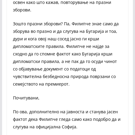
освен како што кажав, повторување на празни
зборови.
Зошто празни зборови? Па, Филипче знае само да
зборува во празно и да слугува на Бугарија и тоа,
дури и кога овој наш сосед јасно ги крши
дипломатските правила. Филипче не најде за
сходно да го спомне фактот како Бугарија крши
дипломатски правила, а не пак да го осуди чинот
со објавување документ со податоци од
чувствителна безбедносна природа поврзани со
семејството на премиерот.
Почитувани,
По ова, дополнително на јавноста и станува јасен
фактот дека Филипче гледа само како подобро да и
слугува на официјална Софија.