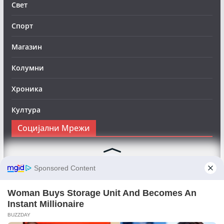
Свет
Спорт
Магазин
Колумни
Хроника
Култура
Социјални Мрежи
Следете нè на Фејсбук за да сте во тек со најновите
вести:
Objektivno24.mk