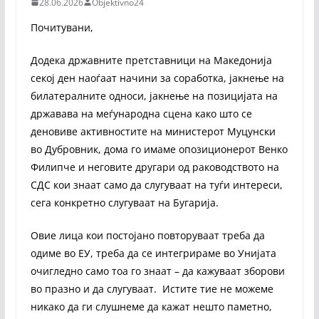
28.06.2026
Objektivno24
Почитувани,
Додека државните претставници на Македонија
секој ден наоѓаат начини за соработка, јакнење на
билатералните односи, јакнење на позицијата на
државава на меѓународна сцена како што се
деновиве активностите на министерот Муцунски
во Дубровник, дома го имаме опозиционерот Венко
Филипче и неговите другари од раководството на
СДС кои знаат само да слугуваат на туѓи интереси,
сега конкретно слугуваат на Бугарија.
Овие лица кои постојано повторуваат треба да
одиме во ЕУ, треба да се интегрираме во Унијата
очигледно само тоа го знаат – да кажуваат зборови
во празно и да слугуваат. Истите тие не можеме
никако да ги слушнеме да кажат нешто паметно,