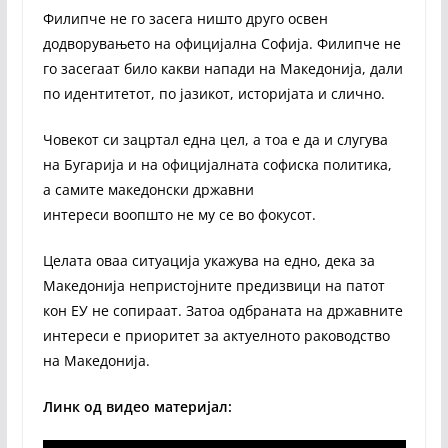
Филипче не го засега ништо друго освен
додворувањето на официјална Софија. Филипче не
го засегаат било какви напади на Македонија, дали
по идентитетот, по јазикот, историјата и слично.
Човекот си зацртал една цел, а тоа е да и слугува
на Бугарија и на официјалната софиска политика,
а самите македонски државни
интереси воопшто не му се во фокусот.
Целата оваа ситуација укажува на едно, дека за
Македонија непристојните предизвици на патот
кон ЕУ не сопираат. Затоа одбраната на државните
интереси е приоритет за актуелното раководство
на Македонија.
Линк од видео материјал: