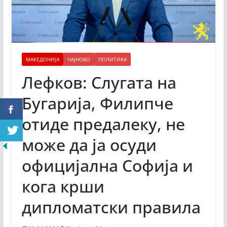
МАКЕДОНИЈА
НАЈНОВО
ПОЛИТИКА
Лефков: Слугата на
Бугарија, Филипче
отиде предалеку, не
може да ја осуди
официјална Софија и
кога крши
дипломатски правила