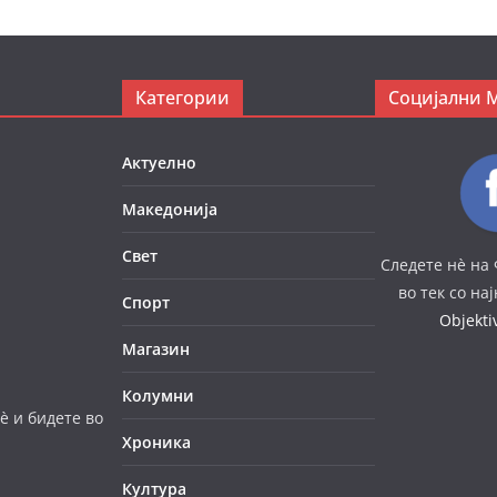
Категории
Социјални 
Актуелно
Македонија
Свет
Следете нè на 
во тек со на
Спорт
Objekt
Магазин
Колумни
è и бидете во
Хроника
Култура