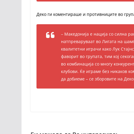
Деко ги коментираше и противниците во груп
– Македонија е нација со силна ра
натпреваруваат во Лигата на шамп
квалитетни играчи како Лук Стајнс
фаворит во групата, тим кој секог
во комбинација со многу конкурен
клубови. Ќе играме без никаков к
да добиеме – се зборовите на Дек