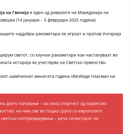
ја на Гвинеја
е еден од ривалите на Македонија на
рвешка (14 јануари – 5 февруари 2025 година).
 нашите најдобри ракометари ќе играат и против Унгарија
ширум светот, со клучни ракометари кои настапуваат во
зината историја ќе учествува на Светско првенство.
киот шампионат минатата година обезбеди пласман на
а долго патување – за секој спортист од највисоко
енство, но ние сме во тешка група со европските
 светски натпреварувања – рече селекторот на