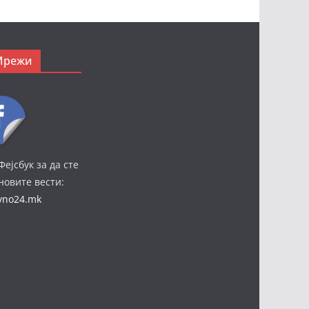
Мрежи
Фејсбук за да сте
јновите вести:
ivno24.mk