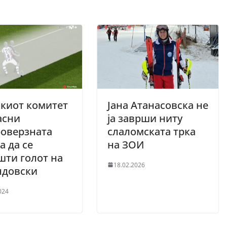
киот комитет
Јана Атанасовска не
јасни
ја заврши ниту
роверзната
слаломската трка
а да се
на ЗОИ
ти голот на
18.02.2026
ндовски
024