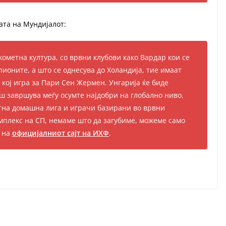
ата на Мундијалот:
кометна култура, со врвни клубови како Вардар кои се
ионите, а што се однесува до Холандија, тие имаат
 кој игра за Пари Сен Жермен. Унгарија ќе биде
аш завршува меѓу осумте најдобри на глобално ниво,
тна домашна лига и играчи базирани во врвни
омплекс на СП, немаме што да загубиме, можеме само
о на
официјалниот сајт на ИХФ
.