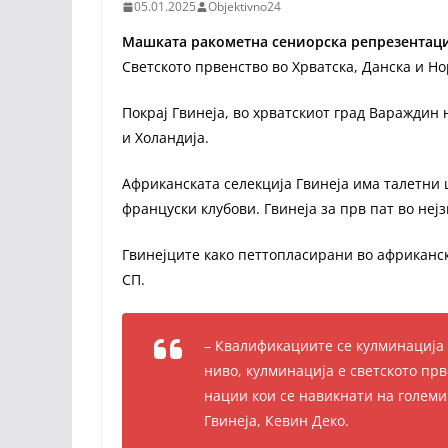
05.01.2025
Objektivno24
Машката ракометна сениорска репрезентаци
Светското првенство во Хрватска, Данска и Но
Покрај Гвинеја, во хрватскиот град Вараждин
и Холандија.
Африканската селекција Гвинеја има талетни 
француски клубови. Гвинеја за прв пат во неј
Гвинејците како петтопласирани во африканс
СП.
– Квалификациите се кулминација н
ниво, кулминација е светското прв
нации кои се навикнати на големи
Гвинеја, Кевин Деко.