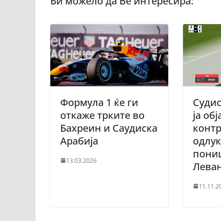
Формула 1 ќе ги
Судис
откаже трките во
ја об
Бахреин и Саудиска
конт
Арабија
одлук
пониш
13.03.2026
Лева
11.11.2