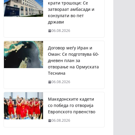
крати трошоци: Се
затвораат амбасади и
конзулати во пет
држави
06.08.2026
Договор меѓу Иран и
Оман: Се подготвува 60-
дневен план за
отворање на Ормуската
Теснина
06.08.2026
Македонските кадети
со победа го отворија
Европското првенство
06.08.2026