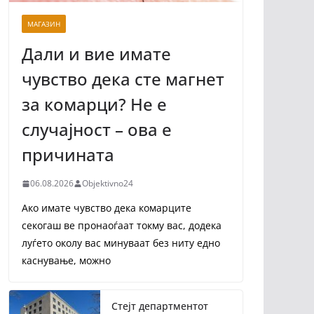
МАГАЗИН
Дали и вие имате
чувство дека сте магнет
за комарци? Не е
случајност – ова е
причината
06.08.2026
Objektivno24
Ако имате чувство дека комарците
секогаш ве пронаоѓаат токму вас, додека
луѓето околу вас минуваат без ниту едно
каснување, можно
Стејт департментот