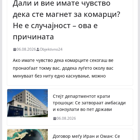
Дали и вие имате чувство
дека сте магнет за комарци?
Не е случајност – ова е
причината
06.08.2026
Objektivno24
Ако имате чувство дека комарците секогаш ве
пронаоѓаат токму вас, додека луѓето околу вас
минуваат без ниту едно каснување, можно
Стејт департментот крати
трошоци: Се затвораат амбасади
и конзулати во пет држави
06.08.2026
Договор меѓу Иран и Оман: Се