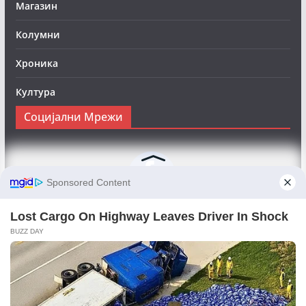
Магазин
Колумни
Хроника
Култура
Социјални Мрежи
Следете нè на Фејсбук за да сте во тек со најновите
вести:
Objektivno24.mk