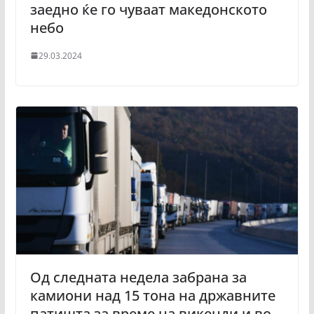
заедно ќе го чуваат македонското
небо
29.03.2024
Од следната недела забрана за
камиони над 15 тона на државните
патишта за време на викенди и во