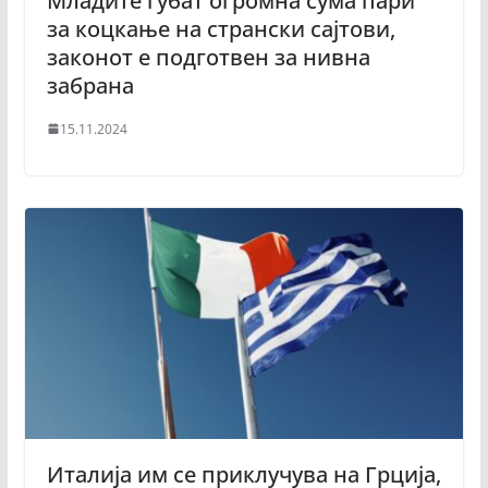
Младите губат огромна сума пари
за коцкање на странски сајтови,
законот е подготвен за нивна
забрана
15.11.2024
Италија им се приклучува на Грција,