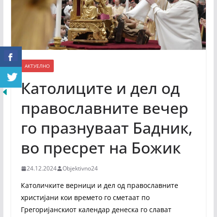
АКТУЕЛНО
Католиците и дел од
православните вечер
го празнуваат Бадник,
во пресрет на Божик
24.12.2024
Objektivno24
Католичките верници и дел од православните
христијани кои времето го сметаат по
Грегоријанскиот календар денеска го слават