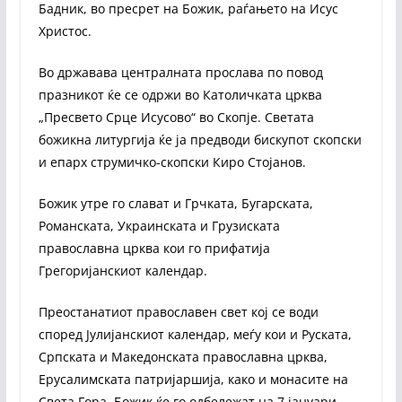
Бадник, во пресрет на Божик, раѓањето на Исус
Христос.
Во државава централната прослава по повод
празникот ќе се одржи во Католичката црква
„Пресвето Срце Исусово“ во Скопје. Светата
божикна литургија ќе ја предводи бискупот скопски
и епарх струмичко-скопски Киро Стојанов.
Божик утре го слават и Грчката, Бугарската,
Романската, Украинската и Грузиската
православна црква кои го прифатија
Грегоријанскиот календар.
Преостанатиот православен свет кој се води
според Јулијанскиот календар, меѓу кои и Руската,
Српската и Македонската православна црква,
Ерусалимската патријаршија, како и монасите на
Света Гора, Божик ќе го одбележат на 7 јануари.