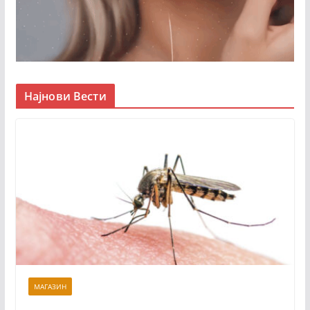
Најнови Вести
МАГАЗИН