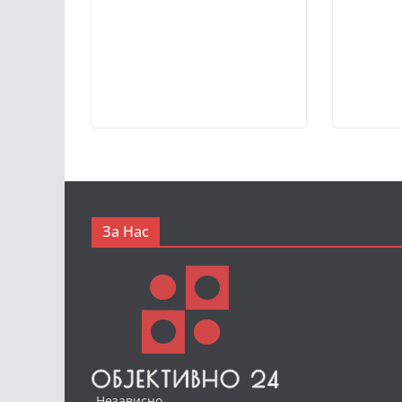
За Нас
-Независно