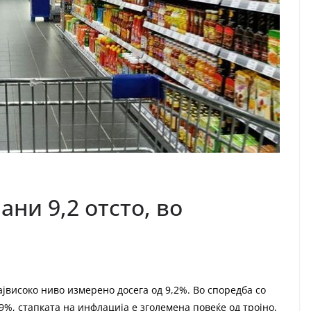
ани 9,2 отсто, во
ајвисоко ниво измерено досега од 9,2%. Во споредба со
9%, стапката на инфлација е зголемена повеќе од тројно,