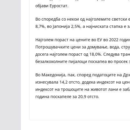
објави Еуростат.
Во споредба со некои од најголемите светски
8,7%, во Јапонија 2,5%, а најниската стапка е 
Најголем пораст на цените во ЕУ во 2022 годи
Потрошувачките цени за домување, вода, струј
досега најголем пораст од 18,0%. Следува тра
безалкохолните пијалоци поскапеа во просек з
Во Македонија, пак, според податоците на Др
изнесувала 14,2 отсто, додека индексот на цен
индексот на трошоците на животот лани е забл
година поскапеле за 20,9 отсто.