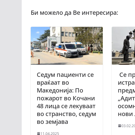
Седум пациенти се
Се п
враќаат во
истра
Македонија: По
пред
пожарот во Кочани
„Адит
48 лица се лекуваат
осом
во странство, седум
нови
во земјава
03.02.2
11.04.2025