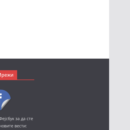
Мрежи
Фејсбук за да сте
јновите вести: