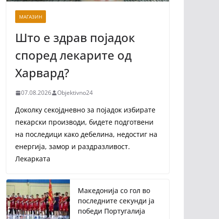
МАГАЗИН
Што е здрав појадок
според лекарите од
Харвард?
07.08.2026
Objektivno24
Доколку секојдневно за појадок избирате
пекарски производи, бидете подготвени
на последици како дебелина, недостиг на
енергија, замор и раздразливост.
Лекарката
Македонија со гол во
последните секунди ја
победи Португалија