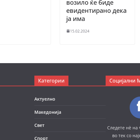
возило ќе биде
евидентирано дека
ја има
15.02.2024
Категории
Социјални 
Актуелно
Македонија
Свет
Следете нè на 
во тек со на
Спорт