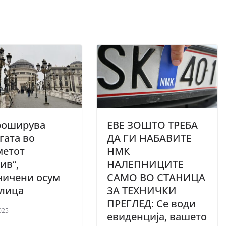
роширува
ЕВЕ ЗОШТО ТРЕБА
гата во
ДА ГИ НАБАВИТЕ
метот
НМК
ив“,
НАЛЕПНИЦИТЕ
ничени осум
САМО ВО СТАНИЦА
 лица
ЗА ТЕХНИЧКИ
ПРЕГЛЕД: Се води
025
евиденција, вашето