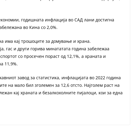
 економии, годишната инфлација во САД лани достигна
забележана во Кина со 2,0%.
на има кај трошоците за домување и храна.
а, гас и други горива минататата година забележаа
нспортот со просечен пораст од 12,1%, а храната и
а 11,9%.
жавниот завод за статистика, инфлацијата во 2022 година
ите на мало бил зголемен за 12,6 отсто. Најголем раст на
ежан кај храната и безалкохолните пијалоци, кои за една