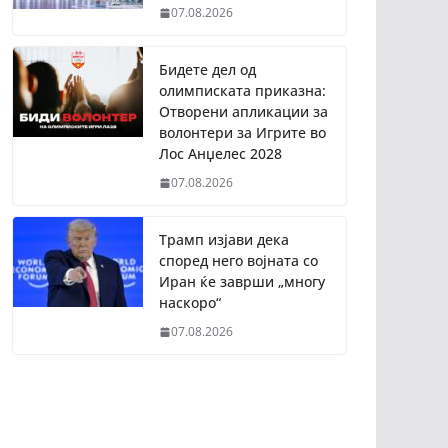
07.08.2026
Бидете дел од
олимписката приказна:
Отворени апликации за
волонтери за Игрите во
Лос Анџелес 2028
07.08.2026
Трамп изјави дека
според него војната со
Иран ќе заврши „многу
наскоро“
07.08.2026