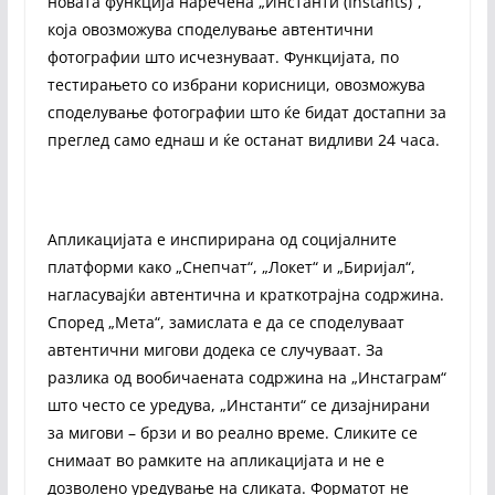
новата функција наречена „Инстанти (Instants)“,
која овозможува споделување автентични
фотографии што исчезнуваат. Функцијата, по
тестирањето со избрани корисници, овозможува
споделување фотографии што ќе бидат достапни за
преглед само еднаш и ќе останат видливи 24 часа.
Апликацијата е инспирирана од социјалните
платформи како „Снепчат“, „Локет“ и „Биријал“,
нагласувајќи автентична и краткотрајна содржина.
Според „Мета“, замислата е да се споделуваат
автентични мигови додека се случуваат. За
разлика од вообичаената содржина на „Инстаграм“
што често се уредува, „Инстанти“ се дизајнирани
за мигови – брзи и во реално време. Сликите се
снимаат во рамките на апликацијата и не е
дозволено уредување на сликата. Форматот не