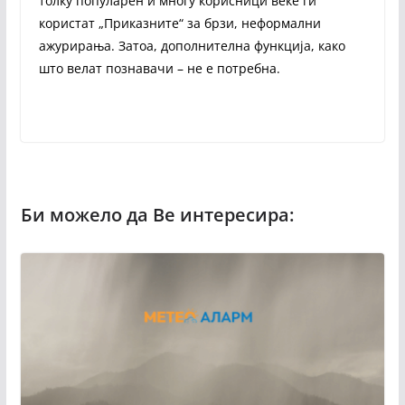
толку популарен и многу корисници веќе ги
користат „Приказните“ за брзи, неформални
ажурирања. Затоа, дополнителна функција, како
што велат познавачи – не е потребна.