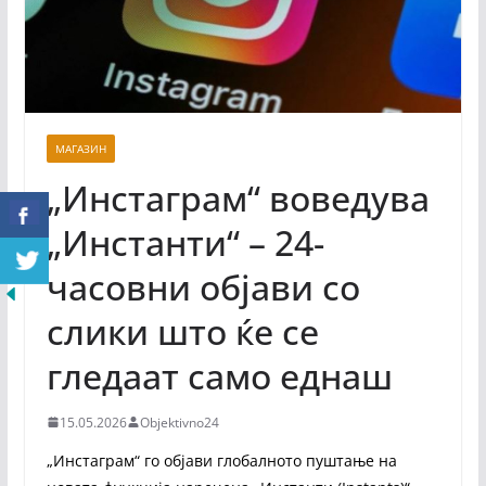
МАГАЗИН
„Инстаграм“ воведува
„Инстанти“ – 24-
часовни објави со
слики што ќе се
гледаат само еднаш
15.05.2026
Objektivno24
„Инстаграм“ го објави глобалното пуштање на