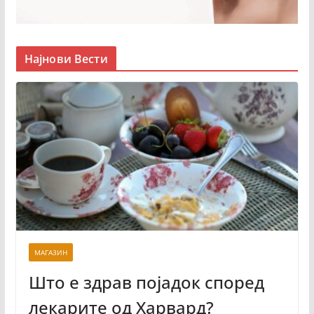
Најнови Вести
МАГАЗИН
Што е здрав појадок според
лекарите од Харвард?