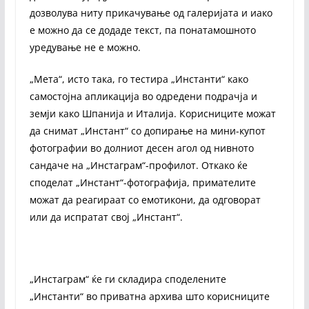
дозволува ниту прикачување од галеријата и иако
е можно да се додаде текст, па понатамошното
уредување не е можно.
„Мета“, исто така, го тестира „Инстанти“ како
самостојна апликација во одредени подрачја и
земји како Шпанија и Италија. Корисниците можат
да снимат „Инстант“ со допирање на мини-купот
фотографии во долниот десен агол од нивното
сандаче на „Инстаграм“-профилот. Откако ќе
споделат „Инстант“-фотографија, примателите
можат да реагираат со емотикони, да одговорат
или да испратат свој „Инстант“.
„Инстаграм“ ќе ги складира споделените
„Инстанти“ во приватна архива што корисниците