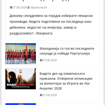
07.08.2026
Objektivno24
Доколку секојдневно за појадок избирате пекарски
производи, бидете подготвени на последици како
дебелина, недостиг на енергија, замор и
раздразливост. Лекарката
Македонија со гол во последните
секунди ја победи Португалија
07.08.2026
Бидете дел од олимписката
приказна: Отворени апликации
за волонтери за Игрите во Лос
Анџелес 2028
07.08.2026