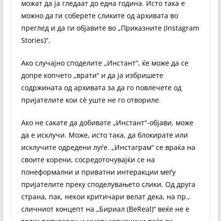
можат да ја гледаат до една година. Исто така е
можно да ги соберете сликите од архивата во
преглед и да ги објавите во „Приказните (Instagram
Stories)“.
Ако случајно споделите „Инстант“, ќе може да се
допре копчето „врати“ и да ја избришете
содржината од архивата за да го повлечете од
пријателите кои сè уште не го отвориле.
Ако не сакате да добивате „Инстант“-објави, може
да е исклучи. Може, исто така, да блокирате или
исклучите одредени луѓе. „Инстаграм“ се враќа на
своите корени, сосредоточувајќи се на
понеформални и приватни интеракции меѓу
пријателите преку споделувањето слики. Од друга
страна, пак, некои критичари велат дека, на пр.,
сличниот концепт на „Бириал (BeReal)“ веќе не е