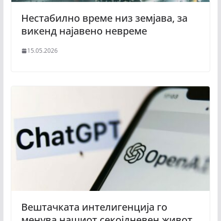
Нестабилно време низ земјава, за
викенд најавено невреме
15.05.2026
Вештачката интелигенција го
менува нашиот секојдневен живот