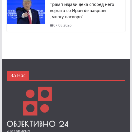
Трамп изјави дека според него
војната со Иран ќе заврши
„многу наскоро“
07.08.2026
За Нас
-Независно