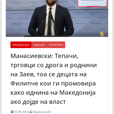
МАКЕДОНИЈА
НАЈНОВО
ПОЛИТИКА
Манасиевски: Тепачи,
трговци со дрога и роднини
на Заев, тоа се децата на
Филипче кои ги промoвира
како иднина на Македонија
ако дојде на власт
09.08.2026
Objektivno24