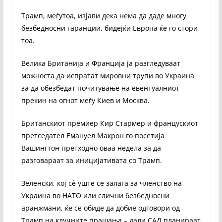
Трамп, меѓутоа, изјави дека нема да даде многу
безбедносни гаранции, бидејќи Европа ќе го стори
тоа.
Велика Британија и Франција ја разгледуваат
можноста да испратат мировни трупи во Украина
за да обезбедат почитување на евентуалниот
прекин на огнот меѓу Киев и Москва.
Британскиот премиер Кир Стармер и францускиот
претседател Емануел Макрон го посетија
Вашингтон претходно оваа недела за да
разговараат за иницијативата со Трамп.
Зеленски, кој сè уште се залага за членство на
Украина во НАТО или слични безбедносни
аранжмани, ќе се обиде да добие одговори од
Трамп на клучните прашања – дали САД планираат