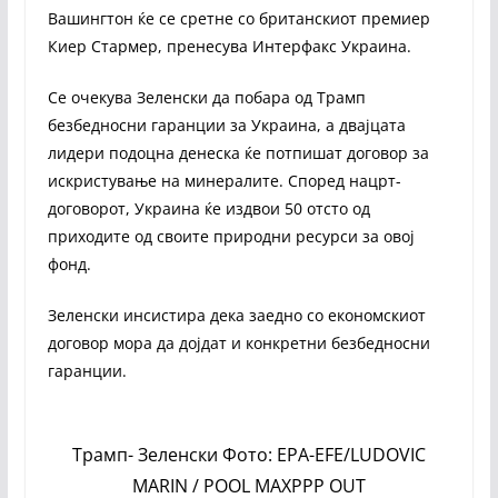
Вашингтон ќе се сретне со британскиот премиер
Киер Стармер, пренесува Интерфакс Украина.
Се очекува Зеленски да побара од Трамп
безбедносни гаранции за Украина, а двајцата
лидери подоцна денеска ќе потпишат договор за
искристување на минералите. Според нацрт-
договорот, Украина ќе издвои 50 отсто од
приходите од своите природни ресурси за овој
фонд.
Зеленски инсистира дека заедно со економскиот
договор мора да дојдат и конкретни безбедносни
гаранции.
Трамп- Зеленски Фото: EPA-EFE/LUDOVIC
MARIN / POOL MAXPPP OUT