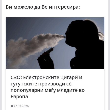
СЗО: Електронските цигари и
тутунските производи сè
попопуларни меѓу младите во
Европа
27.02.2026