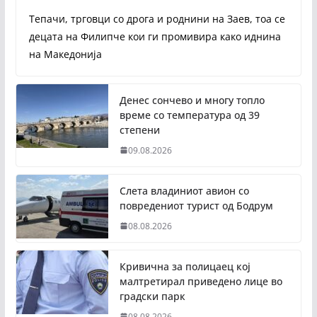
Тепачи, трговци со дрога и роднини на Заев, тоа се
децата на Филипче кои ги промивира како иднина
на Македонија
Денес сончево и многу топло
време со температура од 39
степени
09.08.2026
Слета владиниот авион со
повредениот турист од Бодрум
08.08.2026
Кривична за полицаец кој
малтретирал приведено лице во
градски парк
08.08.2026