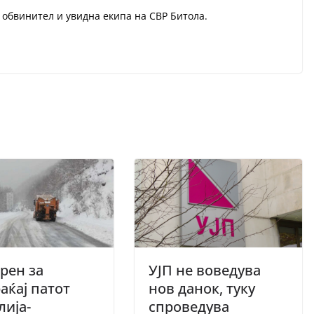
 обвинител и увидна екипа на СВР Битола.
рен за
УЈП не воведува
аќај патот
нов данок, туку
лија-
спроведува