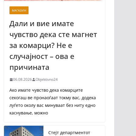
МАГАЗИН
Дали и вие имате
чувство дека сте магнет
за комарци? Не е
случајност – ова е
причината
06.08.2026
Objektivno24
Ако имате чувство дека комарците
секогаш ве пронаоѓаат токму вас, додека
луѓето околу вас минуваат без ниту едно
каснување, можно
Стејт департментот