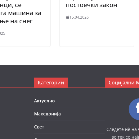
нци, се
постоечки закон
га машина за
15.04.2026
ње на снег
025
Категории
Социјални 
Актуелно
Македонија
Свет
Следете нè на 
во тек со на