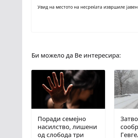
Увид на местото на несреќата извршиле јавен
Поради семејно
Затво
насилство, лишени
сообр
од слобода три
Гевге