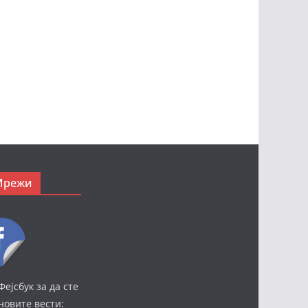
Мрежи
Фејсбук за да сте
јновите вести: