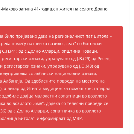
а-Маково загина 41-годишен жител на селото Долно
ла било пријавено дека на регионалниот пат Битола –
реќа помеѓу патничко возило „сеат” со битолски
 С.Н.(41) од с.Долно Агларци, општина Новаци,
регистарски ознаки, управувано од Ј.В.(29) од Ресен,
и регистарски ознаки, управувано од Ј.О.(48) од
 полуприколка со албански национални ознаки,
ка Албанија. Од здобиените повреди на местото на
1), а лекар од Итната медицинска помош констатирал
е здобиле двајца малолетни сопатници во возилото
ичка во возилото „бмв“, додека со телесни повреди се
Н.(36) од с.Долно Агларци, сопатничка во возилото
 болница Битола“, информираат од МВР.