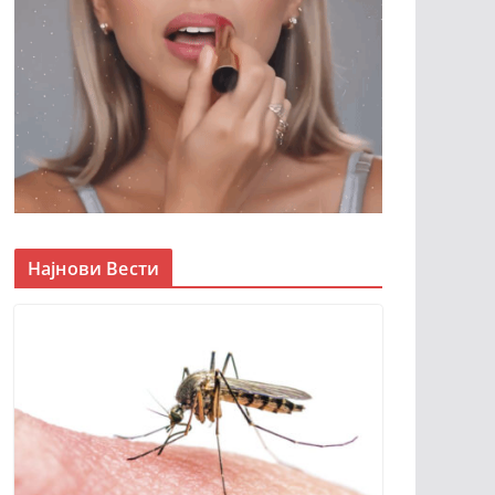
Најнови Вести