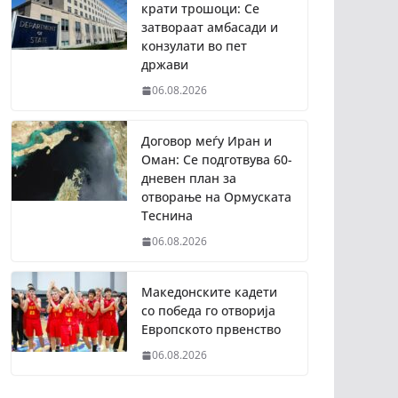
крати трошоци: Се
затвораат амбасади и
конзулати во пет
држави
06.08.2026
Договор меѓу Иран и
Оман: Се подготвува 60-
дневен план за
отворање на Ормуската
Теснина
06.08.2026
Македонските кадети
со победа го отворија
Европското првенство
06.08.2026