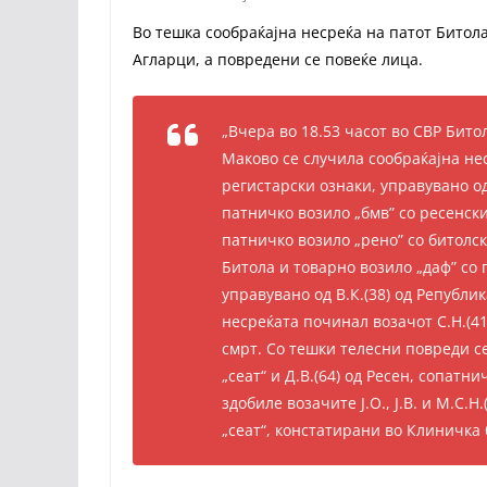
Во тешка сообраќајна несреќа на патот Битол
Агларци, а повредени се повеќе лица.
„Вчера во 18.53 часот во СВР Бито
Маково се случила сообраќајна нес
регистарски ознаки, управувано од
патничко возило „бмв” со ресенски 
патничко возило „рено” со битолск
Битола и товарно возило „даф” со
управувано од В.К.(38) од Републи
несреќата починал возачот С.Н.(4
смрт. Со тешки телесни повреди с
„сеат“ и Д.В.(64) од Ресен, сопатн
здобиле возачите Ј.О., Ј.В. и М.С.
„сеат“, констатирани во Клиничка