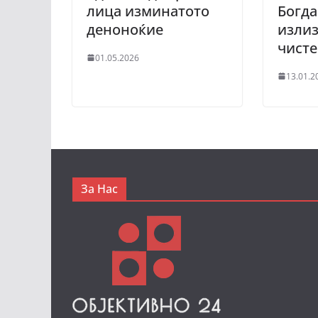
лица изминатото
Богда
деноноќие
излиз
чисте
01.05.2026
13.01.2
За Нас