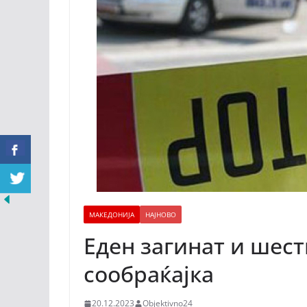
МАКЕДОНИЈА
НАЈНОВО
Еден загинат и шес
сообраќајка
20.12.2023
Objektivno24