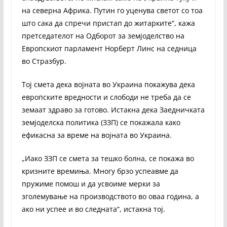
на северна Африка. Путин го уценува светот со тоа
што сака да спречи пристап до житарките“, кажа
претседателот на Одборот за земјоделство на
Европскиот парламент Норберт Линс на седница
во Стразбур.
Тој смета дека војната во Украина покажува дека
европските вредности и слободи не треба да се
земаат здраво за готово. Истакна дека Заедничката
земјоделска политика (ЗЗП) се покажала како
ефикасна за време на војната во Украина.
„Иако ЗЗП се смета за тешко болна, се покажа во
кризните времиња. Многу брзо успеавме да
пружиме помош и да усвоиме мерки за
зголемување на производството во оваа година, а
ако ни успее и во следната“, истакна тој.