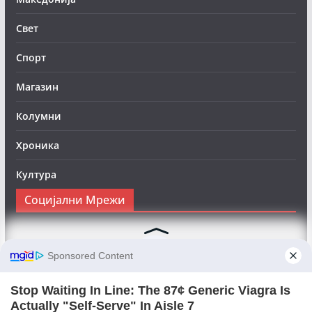
Свет
Спорт
Магазин
Колумни
Хроника
Култура
Социјални Мрежи
Следете нè на Фејсбук за да сте во тек со најновите