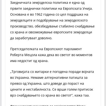
Заедничката земјоделска политика е една од
првите заеднички политики на Европската Унија.
Основана е во 1962 година со цел поддршка на
земјоделците и подобрување на земјоделското
производство, обезбедување стабилно снабдување
со храна и овозможување европските земјоделци
да заработуваат доволно.
Претседателката на Европскиот парламент
Роберта Мецола кажа дека во светот во моментов
има недостиг од храна.
„Трговијата со житарки е погодена поради војната
во Украина. Немаме алтернативни патишта за
превоз од Украина, што доведе до пораст на
цените и нестабилноста. Се врши голем притисок
врз снабдувањето со храна во светот“, кажа таа.