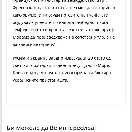
Францускиот министер за земјоделство Марк
Фресно кажа дека „храната не смее да се користи
како оружје“ и ги осуди потезите на Русија. „Ги
осудуваме уцените по нашата безбедност кога
земјоделството и храната се користат како оружје.
Мораме да произведуваме на сопствено тло, а не
да зависиме од увоз“.
Русија и Украина заедно извезуваат 29 отсто од
светските житарки, главно преку Црното Море.
Киев тврди дека руската морнарица ги блокира
украинските пристаништа.