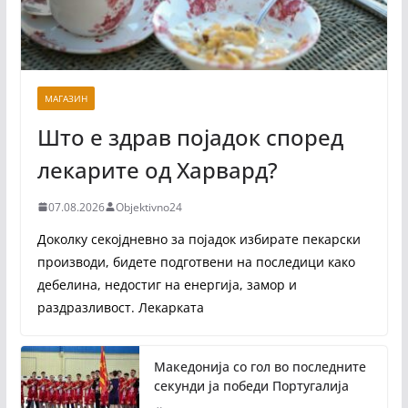
МАГАЗИН
Што е здрав појадок според
лекарите од Харвард?
07.08.2026
Objektivno24
Доколку секојдневно за појадок избирате пекарски
производи, бидете подготвени на последици како
дебелина, недостиг на енергија, замор и
раздразливост. Лекарката
Македонија со гол во последните
секунди ја победи Португалија