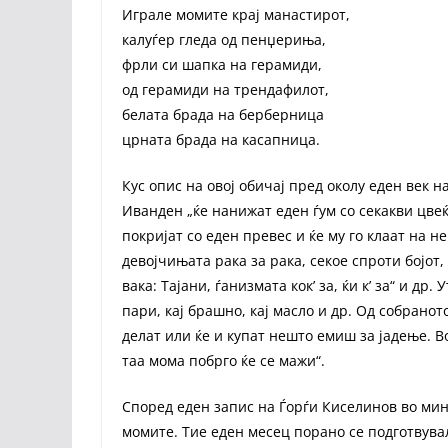
Играле момите крај манастирот,
калуѓер гледа од пенџериња,
фрли си шапка на герамиди,
од герамиди на трендафилот,
белата брада на берберница
црната брада на касапница.
Кус опис на овој обичај пред околу еден век 
Иванден „ќе нанижат еден ѓум со секакви цвеќ
покријат со еден превес и ќе му го клаат на не
девојчињата рака за рака, секое спроти бојот
вака: Тајани, ѓанизмата кокʼ за, ќи кʼ за“ и др.
пари, кај брашно, кај масло и др. Од собраното
делат или ќе и купат нешто емиш за јадење. В
таа мома побрго ќе се мажи“.
Според еден запис на Ѓорѓи Киселинов во мин
момите. Тие еден месец порано се подготвувал