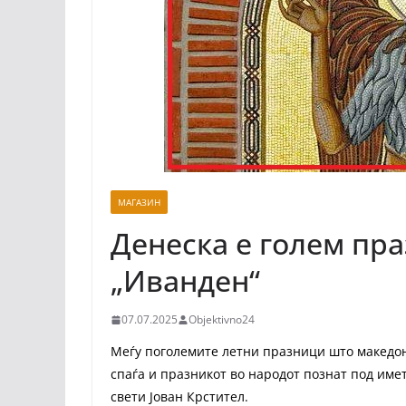
МАГАЗИН
Денеска е голем пра
„Иванден“
07.07.2025
Objektivno24
Меѓу поголемите летни празници што македон
спаѓа и празникот во народот познат под име
свети Јован Крстител.