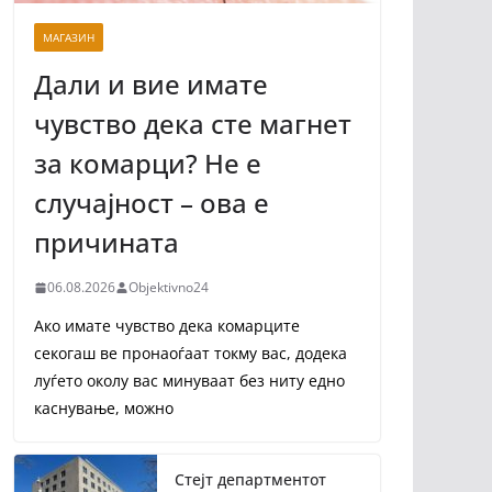
МАГАЗИН
Дали и вие имате
чувство дека сте магнет
за комарци? Не е
случајност – ова е
причината
06.08.2026
Objektivno24
Ако имате чувство дека комарците
секогаш ве пронаоѓаат токму вас, додека
луѓето околу вас минуваат без ниту едно
каснување, можно
Стејт департментот