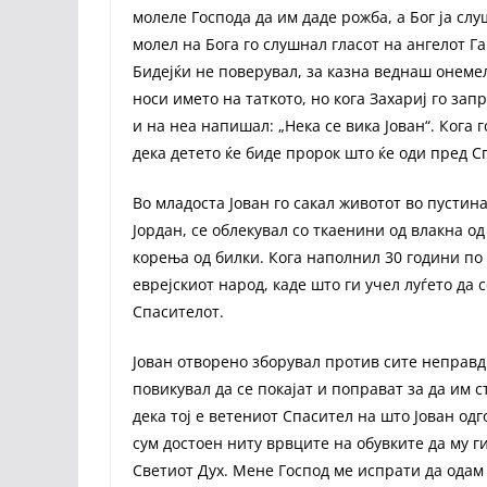
молеле Господа да им даде рожба, а Бог ја сл
молел на Бога го слушнал гласот на ангелот Гав
Бидејќи не поверувал, за казна веднаш онемел
носи името на таткото, но кога Захариј го зап
и на неа напишал: „Нека се вика Јован“. Кога 
дека детето ќе биде пророк што ќе оди пред Сп
Во младоста Јован го сакал животот во пустин
Јордан, се облекувал со ткаенини од влакна од
корења од билки. Кога наполнил 30 години по 
еврејскиот народ, каде што ги учел луѓето да 
Спасителот.
Јован отворено зборувал против сите неправд
повикувал да се покајат и поправат за да им
дека тој е ветениот Спасител на што Јован одго
сум достоен ниту врвците на обувките да му ги 
Светиот Дух. Мене Господ ме испрати да одам 