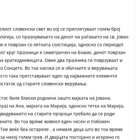
лиот словенски свет во кој се преплетуваат голем број
огија, со празнувањето на денот на раѓањето на св. Јован
к е поврзан со летната солстиција, односно со периодот
иот круг празници е симетричен на Божик, денот поврзан
на краткодневицата. Овие два празника ги поврзуваат и
о Сонцето. Во таа насока се и обичаите и верувањата
исто така претставуваат еден од најважните елементи
 остаток од старите словенски верувања.
стос биле блиски роднини зашто мајката на Јована,
ра) на Ана, мајката на Марија, односно тетка на Марија,
едвидувањето на старите пророци требало да се роди
аните. Во тоа време живеел еден чесен и побожен
 Тие веќе беа остареле , а немале деца што во тоа време
за некој голем грев. И двајцата постојано и искрено го