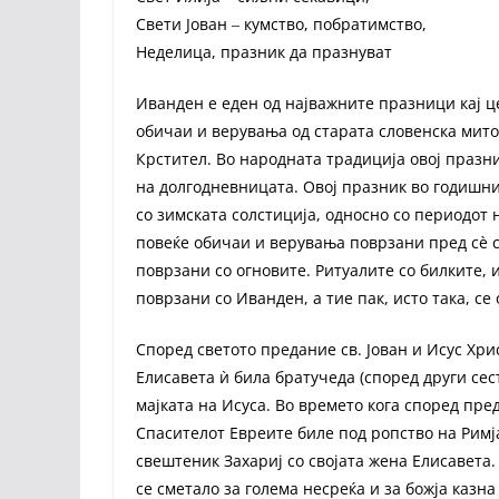
Свети Јован ‒ кумство, побратимство,
Неделица, празник да празнуват
Иванден е еден од најважните празници кај це
обичаи и верувања од старата словенска митол
Крстител. Во народната традиција овој празни
на долгодневницата. Овој празник во годишн
со зимската солстиција, односно со периодот 
повеќе обичаи и верувања поврзани пред сè с
поврзани со огновите. Ритуалите со билките, 
поврзани со Иванден, а тие пак, исто така, се
Според светото предание св. Јован и Исус Хри
Елисавета ѝ била братучеда (според други сест
мајката на Исуса. Во времето кога според пр
Спасителот Евреите биле под ропство на Римј
свештеник Захариј со својата жена Елисавета.
се сметало за голема несреќа и за божја казна 