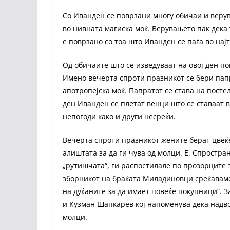
Со Иванден се поврзани многу обичаи и верув
во нивната магиска моќ. Верувањето пак дека 
е поврзано со тоа што Иванден се паѓа во нај
Од обичаите што се изведуваат на овој ден п
Имено вечерта спроти празникот се бери папр
апотропејска моќ. Папратот се става на постел
ден Иванден се плетат венци што се ставаат в
непогоди како и други несреќи.
Вечерта спроти празникот жените берат цвеќе
алиштата за да ги чува од молци. Е. Спростр
„рутишчата“, ги распостилале по прозорците за
зборникот на браќата Миладиновци среќаваме 
на дуќаните за да имает повеќе покупници“. 
и Кузман Шапкарев кој напоменува дека надвор
молци.