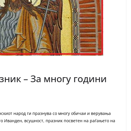
зник – За многу години
скиот народ ги празнува со многу обичаи и верувања
то Иванден, всушност, празник посветен на раѓањето на