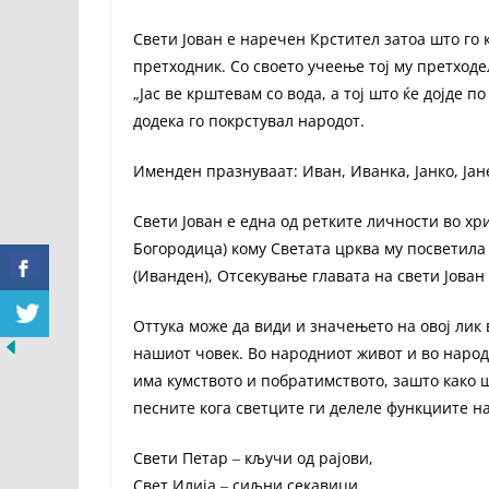
Свети Јован е наречен Крстител затоа што го 
претходник. Со своето учеење тој му претходел
„Јас ве крштевам со вода, а тој што ќе дојде п
додека го покрстувал народот.
Именден празнуваат: Иван, Иванка, Јанко, Јан
Свети Јован е една од ретките личности во хр
Богородица) кому Светата црква му посветила 
(Иванден), Отсекување главата на свети Јован
Оттука може да види и значењето на овој лик
нашиот човек. Во народниот живот и во народн
има кумството и побратимството, зашто како ш
песните кога светците ги делеле функциите на
Свети Петар ‒ кључи од рајови,
Свет Илија ‒ сиљни секавици,