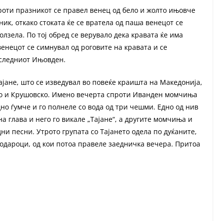
роти празникот се правел венец од бело и жолто ињовче
зник, откако стоката ќе се вратела од паша венецот се
молзела. По тој обред се верувало дека кравата ќе има
венецот се симнувал од роговите на кравата и се
 следниот Ињовден.
ајане, што се изведувал во повеќе краишта на Македонија,
ско и Крушовско. Имено вечерта спроти Иванден момчиња
дно ѓумче и го полнеле со вода од три чешми. Едно од нив
на глава и него го викале „Тајане“, а другите момчиња и
и песни. Утрото групата со Тајането одела по дуќаните,
подароци, од кои потоа правеле заедничка вечера. Притоа