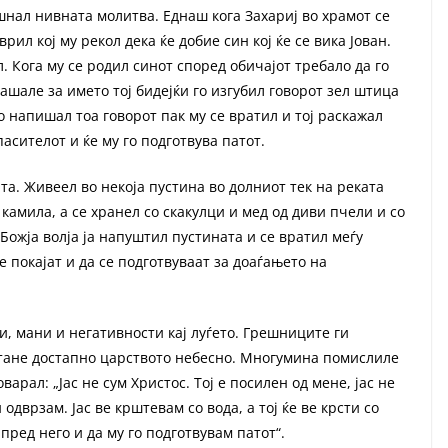
ушнал нивната молитва. Еднаш кога Захариј во храмот се
рил кој му рекол дека ќе добие син кој ќе се вика Јован.
. Кога му се родил синот според обичајот требало да го
рашале за името тој бидејќи го изгубил говорот зел штица
го напишал тоа говорот пак му се вратил и тој раскажал
асителот и ќе му го подготвува патот.
ата. Живеел во некоја пустина во долниот тек на реката
 камила, а се хранел со скакулци и мед од диви пчели и со
Божја волја ја напуштил пустината и се вратил меѓу
се покајат и да се подготвуваат за доаѓањето на
и, мани и негативности кај луѓето. Грешниците ги
 стане достапно царството небесно. Многумина помислиле
варал: „Јас не сум Христос. Тој е посилен од мене, јас не
одврзам. Јас ве крштевам со вода, а тој ќе ве крсти со
пред него и да му го подготвувам патот“.