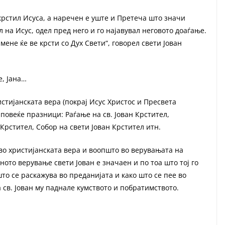
крстил Исуса, а наречен е уште и Претеча што значи
 на Исус, одел пред него и го најавувал неговото доаѓање.
о мене ќе ве крсти со Дух Свети“, говорел свети Јован
е, Јана…
истијанската вера (покрај Исус Христос и Пресвета
повеќе празници: Раѓање на св. Јован Крстител,
 Крстител, Собор на свети Јован Крстител итн.
 во христијанската вера и воопшто во верувањата на
ото верување свети Јован е значаен и по тоа што тој го
то се раскажува во преданијата и како што се пее во
 св. Јован му паднале кумството и побратимството.