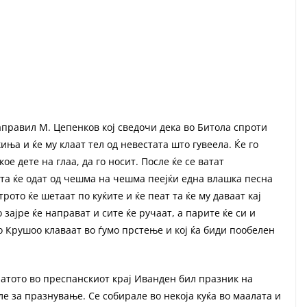
направил М. Цепенков кој сведочи дека во Битола спроти
иња и ќе му клаат тел од невестата што гувеела. Ќе го
кое дете на глаа, да го носит. После ќе се ватат
, та ќе одат од чешма на чешма пеејќи една влашка песна
 Утрото ќе шетаат по куќите и ќе пеат та ќе му даваат кај
 зајре ќе направат и сите ќе ручаат, а парите ќе си и
о Крушоо клаваат во ѓумо прстење и кој ќа биди пообелен
атото во преспанскиот крај Иванден бил празник на
е за празнување. Се собирале во некоја куќа во маалата и