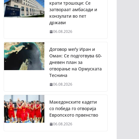
крати трошоци: Се
затвораат амбасади и
конзулати во пет
држави
06.08.2026
Договор меѓу Иран и
Оман: Се подготвува 60-
дневен план за
отворање на Ормуската
Теснина
06.08.2026
Македонските кадети
со победа го отворија
Европското првенство
06.08.2026