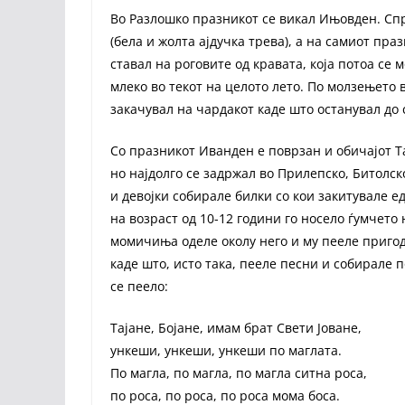
Во Разлошко празникот се викал Ињовден. Сп
(бела и жолта ајдучка трева), а на самиот пра
ставал на роговите од кравата, која потоа се 
млеко во текот на целото лето. По молзењето 
закачувал на чардакот каде што останувал до
Со празникот Иванден е поврзан и обичајот Т
но најдолго се задржал во Прилепско, Битол
и девојки собирале билки со кои закитувале е
на возраст од 10-12 години го носело ѓумчето 
момичиња оделе околу него и му пееле пригодн
каде што, исто така, пееле песни и собирале 
се пеело:
Тајане, Бојане, имам брат Свети Јоване,
ункеши, ункеши, ункеши по маглата.
По магла, по магла, по магла ситна роса,
по роса, по роса, по роса мома боса.