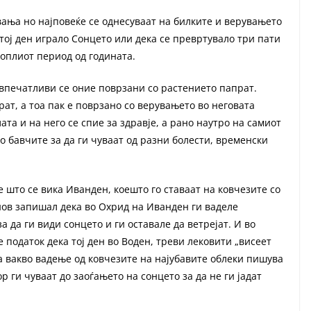
ања но најповеќе се однесуваат на билките и верувањето
тој ден играло Сонцето или дека се превртувало три пати
топлиот период од годината.
овпечатливи се оние поврзани со растението папрат.
ат, а тоа пак е поврзано со верувањето во неговата
ата и на него се спие за здравје, а рано наутро на самиот
о бавчите за да ги чуваат од разни болести, временски
 што се вика Иванден, коешто го ставаат на ковчезите со
анов запишал дека во Охрид на Иванден ги ваделе
 да ги види сонцето и ги оставале да ветрејат. И во
податок дека тој ден во Воден, треви лековити „висеет
За вакво вадење од ковчезите на најубавите облеки пишува
 ги чуваат до заоѓањето на сонцето за да не ги јадат