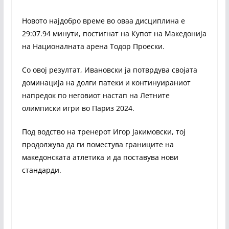
Новото најдобро време во оваа дисциплина е
29:07.94 минути, постигнат на Купот на Македонија
на Националната арена Тодор Проески.
Со овој резултат, Ивановски ја потврдува својата
доминација на долги патеки и континуираниот
напредок по неговиот настап на Летните
олимписки игри во Париз 2024.
Под водство на тренерот Игор Јакимовски, тој
продолжува да ги поместува границите на
македонската атлетика и да поставува нови
стандарди.