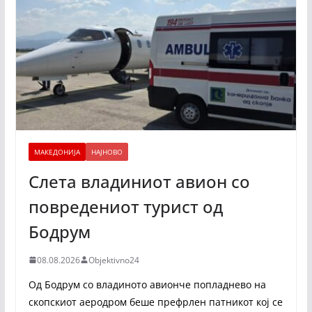
МАКЕДОНИЈА
НАЈНОВО
Слета владиниот авион со
повредениот турист од
Бодрум
08.08.2026
Objektivno24
Од Бодрум со владиното авионче попладнево на
скопскиот аеродром беше префрлен патникот кој се