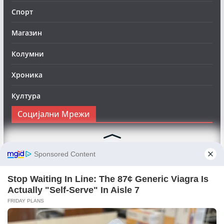
Спорт
Магазин
Колумни
Хроника
Култура
Социјални Мрежи
Следете нè на Фејсбук за да сте во тек со најновите
вести:
Objektivno24.mk