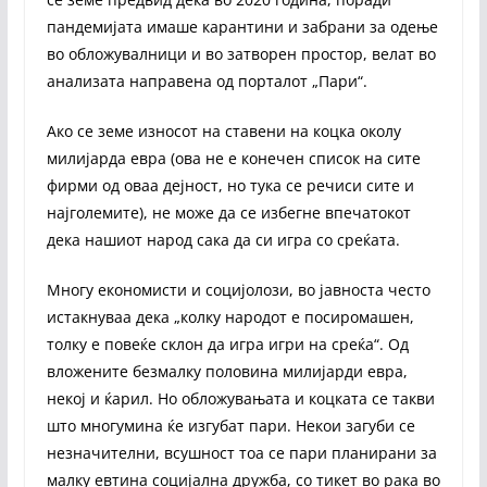
пандемијата имаше карантини и забрани за одење
во обложувалници и во затворен простор, велат во
анализата направена од порталот „Пари“.
Ако се земе износот на ставени на коцка околу
милијарда евра (ова не е конечен список на сите
фирми од оваа дејност, но тука се речиси сите и
најголемите), не може да се избегне впечатокот
дека нашиот народ сака да си игра со среќата.
Многу економисти и социјолози, во јавноста често
истакнуваа дека „колку народот е посиромашен,
толку е повеќе склон да игра игри на среќа“. Од
вложените безмалку половина милијарди евра,
некој и ќарил. Но обложувањата и коцката се такви
што многумина ќе изгубат пари. Некои загуби се
незначителни, всушност тоа се пари планирани за
малку евтина социјална дружба, со тикет во рака во