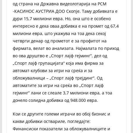
од страна на Државна видеолотарија на РСМ
-КАСИНОС АУСТРИА ДОО Скопје. Таму добивката е
дури 15,7 милиони евра. Но, она што е особено
интересно е дека оваа добивка е на промет од 67,4
милиони евра, што укажува на тоа дека секој
четврти денар од прометот е за профитот на
фирмата, велат во анализата. Најмалата по приход
во ова друштво е „Спорт лајф гејминг“, дел од
„Спорт лајф групацијата“ која има фирма за
автомат-клубови за игри на среќа и за
обложувалници – „Спорт лајф трејдинг“. Од
автоматите за игри на среќа во „Спорт лајф
гејминг“ лани се слеале 3,7 милиони евра, а тоа
донело солидна добивка од 948.000 евра.
Кои се другите големи играчи во обој бизнис и
какви добивки оствариле, погледајте:
Финансиски показатели за обложувалниците и