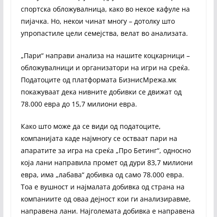
спортска обложувалница, како во некое кафуле на
пијачка. Но, некои чинат многу – дотолку што
упропастиле цели семејства, велат во анализата.
„Пари“ направи анализа на нашите коцкарници –
обложувалници и организатори на игри на среќа.
Податоците од платформата БизнисМрежа.мк
покажуваат дека нивните добивки се движат од
78.000 евра до 15,7 милиони евра.
Како што може да се види од податоците,
компанијата каде најмногу се остваат пари на
апаратите за игра на среќа „Про Бетинг“, односно
која лани направила промет од дури 83,7 милиони
евра, има „лабава“ добивка од само 78.000 евра.
Тоа е вушност и најмалата добивка од страна на
компаниите од оваа дејност кои ги анализиравме,
направена лани. Најголемата добивка е направена