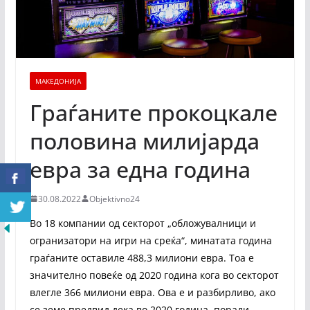
МАКЕДОНИЈА
Граѓаните прокоцкале
половина милијарда
евра за една година
30.08.2022
Objektivno24
Во 18 компании од секторот „обложувалници и
огранизатори на игри на среќа“, минатата година
граѓаните оставиле 488,3 милиони евра. Тоа е
значително повеќе од 2020 година кога во секторот
влегле 366 милиони евра. Ова е и разбирливо, ако
се земе предвид дека во 2020 година, поради