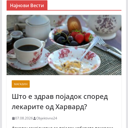
Најнови Вести
МАГАЗИН
Што е здрав појадок според
лекарите од Харвард?
07.08.2026
Objektivno24