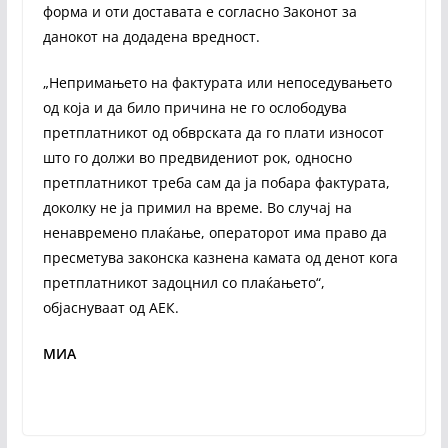
форма и оти доставата е согласно Законот за
данокот на додадена вредност.
„Непримањето на фактурата или непоседувањето
од која и да било причина не го ослободува
претплатникот од обврската да го плати износот
што го должи во предвидениот рок, односно
претплатникот треба сам да ја побара фактурата,
доколку не ја примил на време. Во случај на
ненавремено плаќање, операторот има право да
пресметува законска казнена камата од денот кога
претплатникот задоцнил со плаќањето“,
објаснуваат од АЕК.
МИА