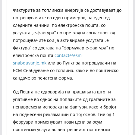
Фактурите за топлинска енергија се доставуваат до
потрошувачите во еден примерок, на еден од
следните начини: по електронска пошта, со
услугата „е-фактура” по претходна согласност од
потрошувачите кои ја активирале услугата „е-
фактура” со достава на “формулар е-фактура” по
електронска пошта
contact@esm-
snabduvanje.mk
или во Пункт за потрошувачи на
ЕСМ Снабдување со топлина, како и во поштенско
сандаче во печатена форма.
Од Пошта не одговорија на прашањата што ги
упативме во однос на поплаките од граѓаните за
ненавремена испорака на фактури, како и бројот
на поднесени рекламации по тој основ. Тие од 1
февруари применуваат нови цени за осум
поштенски услуги во внатрешниот поштенски