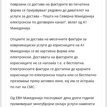
поврзани со достава на фактурите во печатена
форма се пријавуваат редовно до давателот на
услуги за достава – Пошта на Северна Македонија
електронски по договорен канал“, велат од А1
Македонија.
Опциите за достава на месечните фактури за
комуникациски услуги до корисниците на А1
Македонија се во хартиена форма или
електронски. Доставата на фактурите до
корисниците не се наплаќа т.е. е бесплатна.
Електронските фактури се достапни до крајните
корисници по електронска пошта или со бесплатно
преземање преку активен линк, кој им се испраќа
по пат на СМС.
Од ЕВН Македонија посочуваат дека долги години
промовираат многубројни онлајн услуги наменети