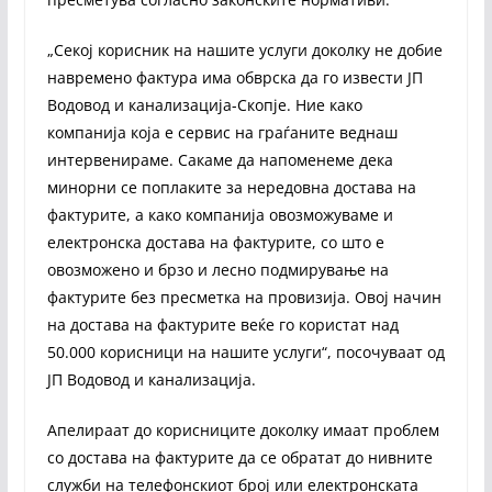
„Секој корисник на нашите услуги доколку не добие
навремено фактура има обврска да го извести ЈП
Водовод и канализација-Скопје. Ние како
компанија која е сервис на граѓаните веднаш
интервенираме. Сакаме да напоменеме дека
минорни се поплаките за нередовна достава на
фактурите, а како компанија овозможуваме и
електронска достава на фактурите, со што е
овозможено и брзо и лесно подмирување на
фактурите без пресметка на провизија. Овој начин
на достава на фактурите веќе го користат над
50.000 корисници на нашите услуги“, посочуваат од
ЈП Водовод и канализација.
Апелираат до корисниците доколку имаат проблем
со достава на фактурите да се обратат до нивните
служби на телефонскиот број или електронската