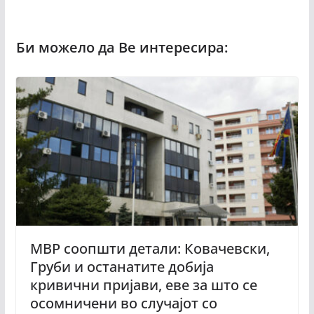
МВР соопшти детали: Ковачевски,
Груби и останатите добија
кривични пријави, еве за што се
осомничени во случајот со