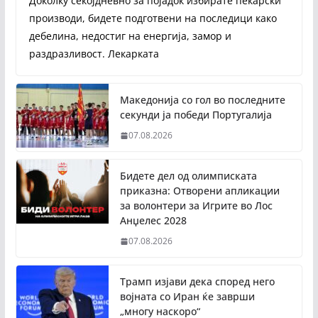
Доколку секојдневно за појадок избирате пекарски
производи, бидете подготвени на последици како
дебелина, недостиг на енергија, замор и
раздразливост. Лекарката
Македонија со гол во последните
секунди ја победи Португалија
07.08.2026
Бидете дел од олимписката
приказна: Отворени апликации
за волонтери за Игрите во Лос
Анџелес 2028
07.08.2026
Трамп изјави дека според него
војната со Иран ќе заврши
„многу наскоро“