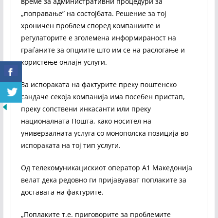
време за административни процедури за
„поправање” на состојбата. Решение за тој
хроничен проблем според компаниите и
регулаторите е зголемена информираност на
граѓаните за опциите што им се на раслогање и
користење онлајн услуги.
За испораката на фактурите преку поштенско
сандаче секоја компанија има посебен пристап,
преку сопствени инкасанти или преку
националната Пошта, како носител на
универзалната услуга со монополска позиција во
испораката на тој тип услуги.
Од телекомуникацискиот оператор А1 Македонија
велат дека редовно ги пријавуават поплаките за
доставата на фактурите.
„Поплаките т.е. приговорите за проблемите