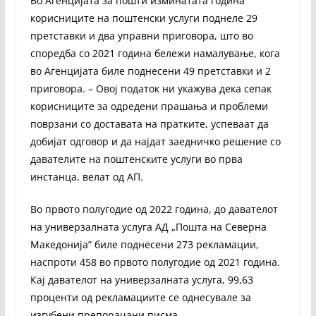
Во Агенцијата за пошти изминатата година
корисниците на поштенски услуги поднеле 29
претставки и два управни приговора, што во
споредба со 2021 година бележи намалување, кога
во Агенцијата биле поднесени 49 претставки и 2
приговора. – Овој податок ни укажува дека сепак
корисниците за одредени прашања и проблеми
поврзани со доставата на пратките, успеваат да
добијат одговор и да најдат заедничко решение со
давателите на поштенските услуги во прва
инстанца, велат од АП.
Во првото полугодие од 2022 година, до давателот
на универзалната услуга АД „Пошта на Северна
Македонија” биле поднесени 273 рекламации,
наспроти 458 во првото полугодие од 2021 година.
Кај давателот на универзалната услуга, 99,63
проценти од рекламациите се однесувале за
изгубени препорачани писма.