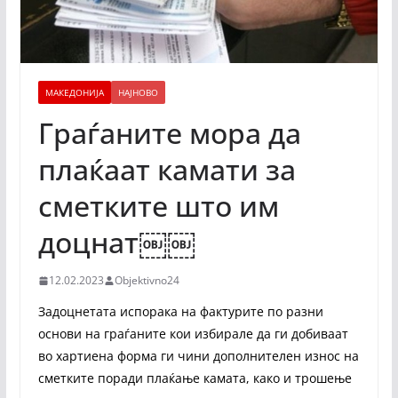
МАКЕДОНИЈА
НАЈНОВО
Граѓаните мора да
плаќаат камати за
сметките што им
доцнат￼￼
12.02.2023
Objektivno24
Задоцнетата испорака на фактурите по разни
основи на граѓаните кои избирале да ги добиваат
во хартиена форма ги чини дополнителен износ на
сметките поради плаќање камата, како и трошење