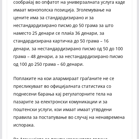
сообраќај во опфатот на универзалната услуга каде
имаат монополска позиција. Зголемување на
цените има за стандардизирано и за
нестандардизирано писмо до 50 грама за што
наместо 25 денари се плаќа 36 денари, за
стандардизирана картичка до 50 грама – 16
денари, за нестандардизирано писмо oд 50 до 100
грама – 48 денари, а за нестандардизирано писмо
од 100 до 250 грама – 60 денари.
Поплаките на кои алармираат граѓаните не се
пресликуваат во официјалната статистика со
поднесени барања кај регулаторните тела на
пазарите за електронски комуникации и за
поштенски услуги, кои имаат имаат утврдени
правила за постапување во случај на ненавремена
испорака.