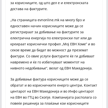
за корисниците, од што дел е и електронската
достава на фактурите.
„На страницата evnonline.mk на многу брз и
едноставен начин корисниците може да се
регистрираат за добивање на фактурите за
електрична енергија по електронски пат или да
креираат кориснички профил „Мој ЕВН Хоме” и во
секое време да бидат во можност да преземат
фактури. Со овие услуги фактурите ќе ги добиваат
навремено и ќе го избегнуваат моментот на
нивното недобивање“, велат од ЕВН Македонија.
За добивање фактура корисниците може да се
обратат и во корисничките енерго центри, Контакт
центарот на ЕВН Македонија и во Инфо центарот
на ЕВН во ГТЦ во Скопје. Компанијата располага со
повеќе решенија за плаќање кои корисниците