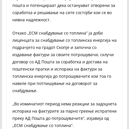
пошта и потенцираат дека остануават отворени за
соработка и решавање на сите состојби кои се во
нивна надлежност.
Откако „ЕСМ снабдување со топлина” ја доби
лиценцата за снабдување со топлинска енергија на
подрачјето на градот Скопје и започна со
издавање фактури за своите потрошувачи, склучи
договор со АД Пошта за соработка и достава на
поштенски пратки и испорака на фактури за
топлинска енергија до потрошувачите кои тоа го
навеле при потпишување на договорот за
снабдување.
„Во изминатиот период нема реакции за задоцнета
испорака на фактурите за парно греење испратени
преку АД Пошта до потрошувачите“, изјавија од
„ЕСМ снабдување со топлина”.