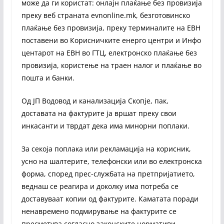
може да ги користат: онлајн плаќање без провизија
преку веб страната evnonline.mk, безготовинско
плаќање без провизија, преку терминалите на ЕВН
поставени во Корисничките енерго центри и Инфо
центарот на ЕВН во ГТЦ, електронско плаќање без
провизија, користење на траен налог и плаќање во
пошта и банки.
Од ЈП Водовод и канализација Скопје, пак,
доставата на фактурите ја вршат преку свои
инкасанти и тврдат дека има минорни поплаки.
За секоја поплака или рекламација на корисник,
усно на шалтерите, телефонски или во електронска
форма, според прес-службата на претпријатието,
веднаш се реагира и доколку има потреба се
доставуваат копии од фактурите. Каматата поради
ненавремено подмирување на фактурите се
пресметува согласно законските нормативи.