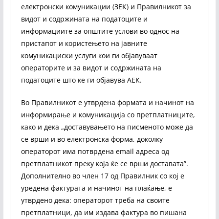
електронски комуникации (ЗЕК) и Правилникот за
видот и содржината на податоците и
информациите за општите услови во однос на
пристапот и користењето на јавните
комуникациски услуги кои ги објавуваат
операторите и за видот и содржината на
податоците што ке ги објавува АЕК.
Во Правилникот е утврдена формата и начинот на
информирање и комуникација со претплатниците,
како и дека „доставувањето на писменото може да
се врши и во електронска форма, доколку
операторот има потврдена еmail адреса од
претплатникот преку која ќе се врши доставата”.
Дополнително во член 17 од Правилник со кој е
уредена фактурата и начинот на плаќање, е
утврдено дека: операторот треба на своите
претплатници, да им издава фактура во пишана