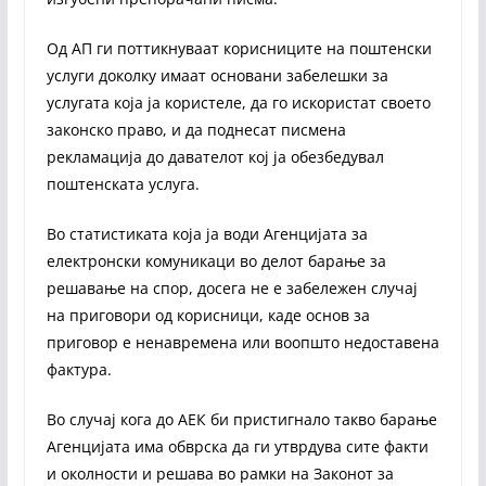
Од АП ги поттикнуваат корисниците на поштенски
услуги доколку имаат основани забелешки за
услугата која ја користеле, да го искористат своето
законско право, и да поднесат писмена
рекламација до давателот кој ја обезбедувал
поштенската услуга.
Во статистиката која ја води Агенцијата за
електронски комуникаци во делот барање за
решавање на спор, досега не е забележен случај
на приговори од корисници, каде основ за
приговор е ненавремена или воопшто недоставена
фактура.
Во случај кога до АЕК би пристигнало такво барање
Агенцијата има обврска да ги утврдува сите факти
и околности и решава во рамки на Законот за