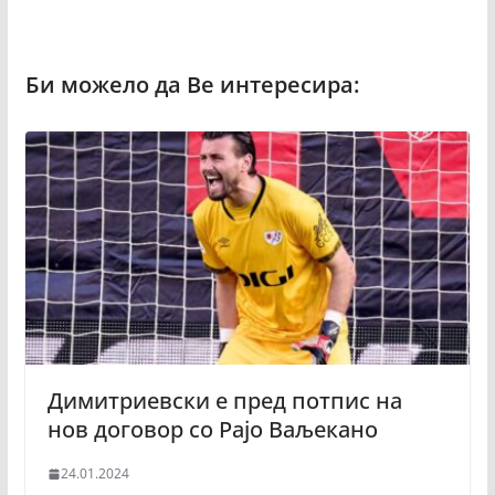
Димитриевски е пред потпис на
нов договор со Рајо Ваљекано
24.01.2024