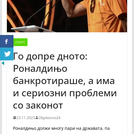
СПОРТ
Го допре дното:
Роналдињо
банкротираше, а има
и сериозни проблеми
со законот
23.11.2023
Objektivno24
Роналдињо должи многу пари на државата, па