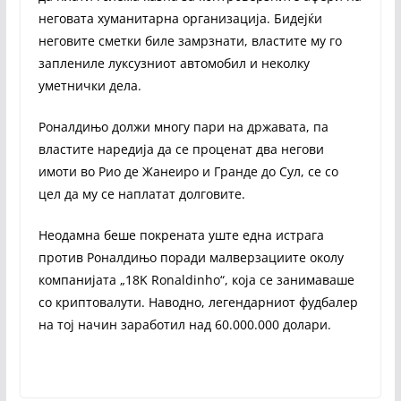
неговата хуманитарна организација. Бидејќи
неговите сметки биле замрзнати, властите му го
заплениле луксузниот автомобил и неколку
уметнички дела.
Роналдињо должи многу пари на државата, па
властите наредија да се проценат два негови
имоти во Рио де Жанеиро и Гранде до Сул, се со
цел да му се наплатат долговите.
Неодамна беше покрената уште една истрага
против Роналдињо поради малверзациите околу
компанијата „18K Ronaldinho“, која се занимаваше
со криптовалути. Наводно, легендарниот фудбалер
на тој начин заработил над 60.000.000 долари.