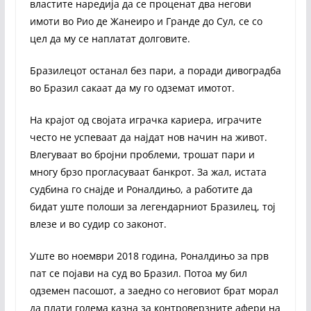
властите наредија да се проценат два негови
имоти во Рио де Жанеиро и Гранде до Сул, се со
цел да му се наплатат долговите.
Бразилецот останал без пари, а поради дивоградба
во Бразил сакаат да му го одземат имотот.
На крајот од својата играчка кариера, играчите
често не успеваат да најдат нов начин на живот.
Влегуваат во бројни проблеми, трошат пари и
многу брзо прогласуваат банкрот. За жал, истата
судбина го снајде и Роналдињо, а работите да
бидат уште полоши за легендарниот Бразилец, тој
влезе и во судир со законот.
Уште во ноември 2018 година, Роналдињо за прв
пат се појави на суд во Бразил. Потоа му бил
одземен пасошот, а заедно со неговиот брат морал
да плати голема казна за контроверзните афери на