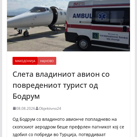
МАКЕДОНИЈА
НАЈНОВО
Слета владиниот авион со
повредениот турист од
Бодрум
08.08.2026
Objektivno24
Од Бодрум со владиното авионче попладнево на
скопскиот аеродром беше префрлен патникот кој се
здобил со побреди во Турција, потврдиваат