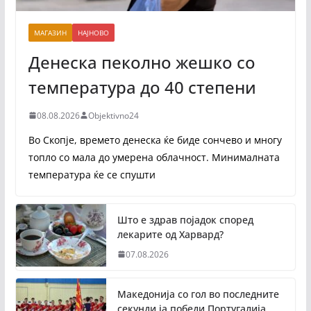
МАГАЗИН
НАЈНОВО
Денеска пеколно жешко со
температура до 40 степени
08.08.2026
Objektivno24
Во Скопје, времето денеска ќе биде сончево и многу
топло со мала до умерена облачност. Минималната
температура ќе се спушти
Што е здрав појадок според
лекарите од Харвард?
07.08.2026
Македонија со гол во последните
секунди ја победи Португалија