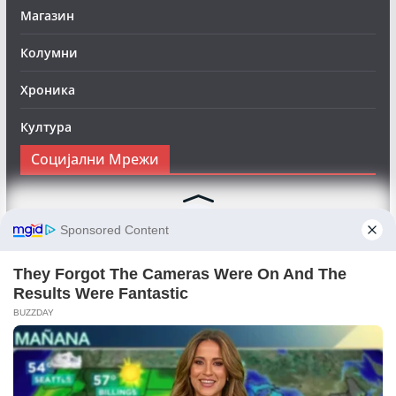
Магазин
Колумни
Хроника
Култура
Социјални Мрежи
Следете нè на Фејсбук за да сте во тек со најновите
вести:
Objektivno24.mk