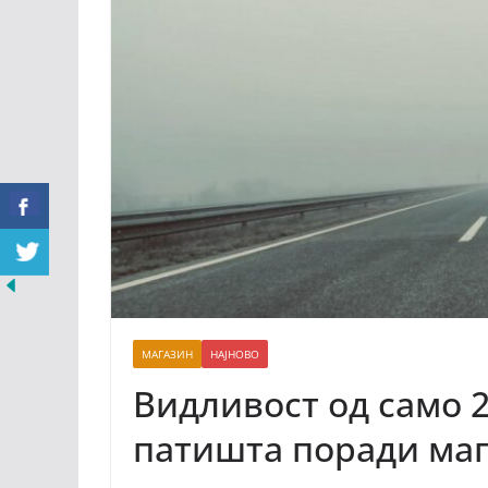
МАГАЗИН
НАЈНОВО
Видливост од само 
патишта поради ма