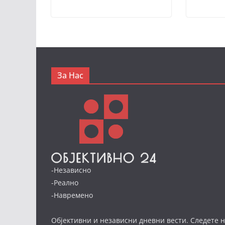
За Нас
-Независно
-Реално
-Навремено
Објективни и независни дневни вести. Следете н