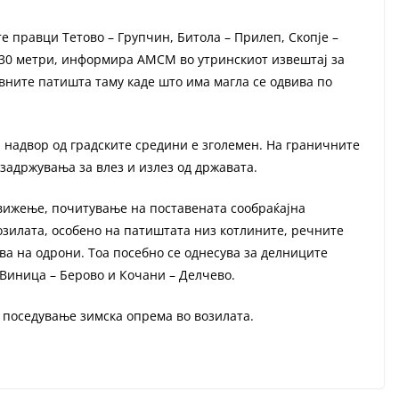
е правци Тетово – Групчин, Битола – Прилеп, Скопје –
– 30 метри, информира АМСМ во утринскиот извештај за
авните патишта таму каде што има магла се одвива по
 надвор од градските средини е зголемен. На граничните
задржувања за влез и излез од државата.
ижење, почитување на поставената сообраќајна
зилата, особено на патиштата низ котлините, речните
ва на одрони. Тоа посебно се однесува за делниците
 Виница – Берово и Кочани – Делчево.
о поседување зимска опрема во возилата.