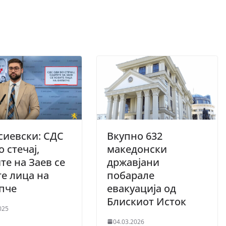
сиевски: СДС
Вкупно 632
о стечај,
македонски
те на Заев се
државјани
е лица на
побарале
пче
евакуација од
Блискиот Исток
025
04.03.2026