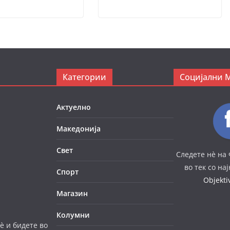
Категории
Социјални 
Актуелно
Македонија
Свет
Следете нè на 
во тек со на
Спорт
Objekt
Магазин
Колумни
è и бидете во