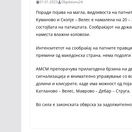
01.01.2023
Objektivno24
Поради појава на магла, видливоста на патнит
Куманово и Скопје – Велес е намалена на 20 
состојбата на патиштата. Сообраќајот на држ
наместа влажни коловози.
Интензитетот на сообраќај на патните правци
премини од македонска страна, нема подолги 
АМСМ препорачува прилагодена брзина на дв
сигнализација и внимателно управување со во
долини и клисурите, каде има можност од поја
Катланово – Велес, Маврово – Дебар – Струга,
Во сила е законската обврска за задолжителн