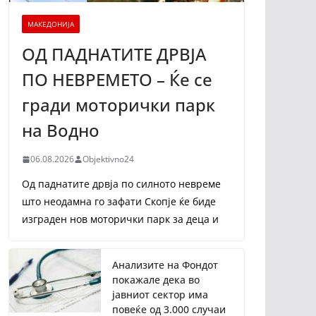
МАКЕДОНИЈА
ОД ПАДНАТИТЕ ДРВЈА
ПО НЕВРЕМЕТО – Ќе се
гради моторички парк
на Водно
06.08.2026
Objektivno24
Од паднатите дрвја по силното невреме
што неодамна го зафати Скопје ќе биде
изграден нов моторички парк за деца и
Анализите на Фондот
покажале дека во
јавниот сектор има
повеќе од 3.000 случаи