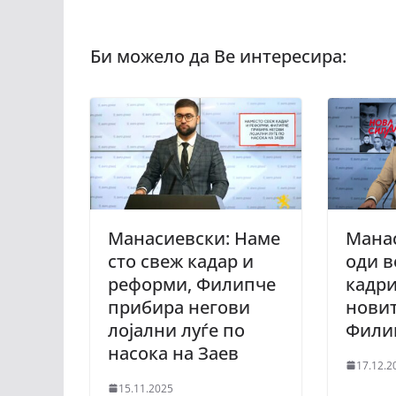
Манасиевски: Наме
Мана
сто свеж кадар и
оди в
реформи, Филипче
кадри
прибира негови
новит
лојални луѓе по
Фили
насока на Заев
17.12.2
15.11.2025