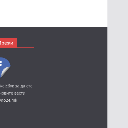
Мрежи
Фејсбук за да сте
јновите вести:
ivno24.mk