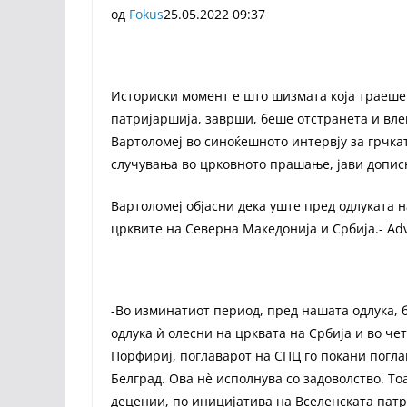
од
Fokus
25.05.2022 09:37
Историски момент е што шизмата која траеше
патријаршија, заврши, беше отстранета и вле
Вартоломеј во синоќешното интервју за грчка
случувања во црковното прашање, јави допис
Вартоломеј објасни дека уште пред одлуката н
црквите на Северна Македонија и Србија.- Adv
-Во изминатиот период, пред нашата одлука, б
одлука ѝ олесни на црквата на Србија и во че
Порфириј, поглаварот на СПЦ го покани погла
Белград. Ова нè исполнува со задоволство. Т
децении, по иницијатива на Вселенската патр