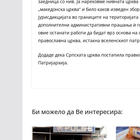
заедница со нив. Ја нарековме нивната црква
„македонска црква“ и било каков изведен збо
јурисдикцијата во границите на територијата 
дополнителни административни прашања ѝ ги 
овие останати работи да бидат врз основа на
православна црква, истакна вселенскиот патр
Додаде дека Српската црква постапила правил
Патријархија.