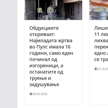
Обдукциите
Лише
откриваат:
11 ли
Најмладата жртва
лихва
во Пулс имала 16
перењ
години, само еден
едно 
починал од
се тр
изгореници, а
23.10.2
останатите од
труење и
задушување
28.04.2026