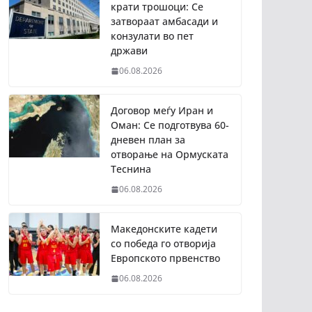
крати трошоци: Се
затвораат амбасади и
конзулати во пет
држави
06.08.2026
Договор меѓу Иран и
Оман: Се подготвува 60-
дневен план за
отворање на Ормуската
Теснина
06.08.2026
Македонските кадети
со победа го отворија
Европското првенство
06.08.2026