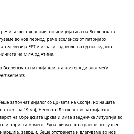
 речиси шест децении, по иницијатива на Вселенската
гуваме во нов период, рече вселенскиот патријарх
та телевизија ЕРТ и изрази задоволство од последните
ничката на МИА од Атина.
а Вселенската патријаршијата постоел дијалог меѓу
ertisements –
еше започнат дијалог со црквата на Скопје, но нашата
твртокот на 19 мај, Неговото Блаженство патријархот
варот на Охридската црква и имаа заедничка литургија во
оа е историски момент. Една шизма што траеше околу шест
ијаршија, заврши, беше отстранета и влегуваме во нов