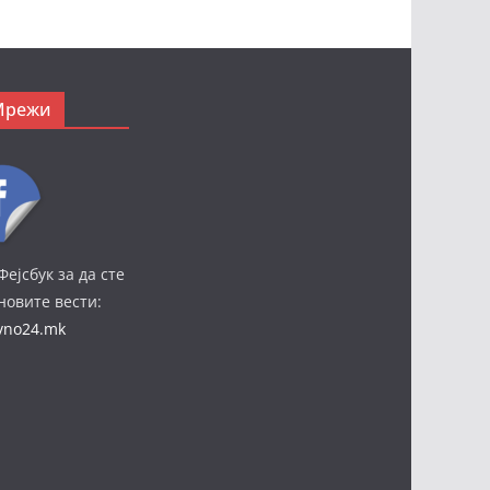
Мрежи
Фејсбук за да сте
јновите вести:
ivno24.mk