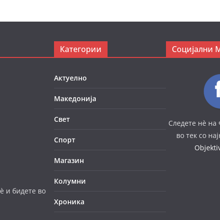
Категории
Социјални 
Актуелно
Македонија
Свет
Следете нè на 
во тек со на
Спорт
Objekt
Магазин
Колумни
è и бидете во
Хроника