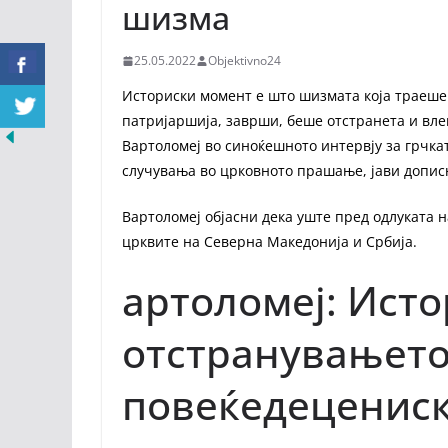
шизма
25.05.2022
Objektivno24
Историски момент е што шизмата која траеше
патријаршија, заврши, беше отстранета и вле
Вартоломеј во синоќешното интервју за грчка
случувања во црковното прашање, јави допис
Вартоломеј објасни дека уште пред одлуката н
црквите на Северна Македонија и Србија.
артоломеј: Ист
отстранувањето
повеќедеценис