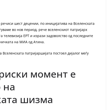
 речиси шест децении, по иницијатива на Вселенската
гуваме во нов период, рече вселенскиот патријарх
та телевизија ЕРТ и изрази задоволство од последните
ничката на МИА од Атина.
а Вселенската патријаршијата постоел дијалог меѓу
ориски момент е
 на
ката шизма