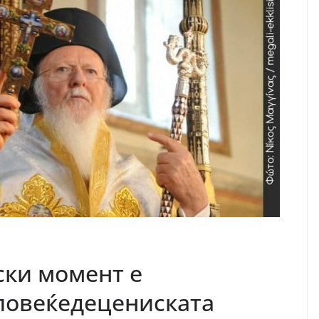
ски момент е
повеќедецениската