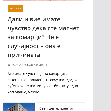
МАГАЗИН
Дали и вие имате
чувство дека сте магнет
за комарци? Не е
случајност – ова е
причината
06.08.2026
Objektivno24
Ако имате чувство дека комарците
секогаш ве пронаоѓаат токму вас, додека
луѓето околу вас минуваат без ниту едно
каснување, можно
Стејт департментот