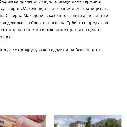
 Охридска архиепископија, го исклучивме терминот
р од зборот „Македонија“. Ги ограничивме границите на
на Северна Македонија, како што се вика денес и сите
доделивме на Светата црква на Србија, со предуслов,
 светоканонскиот чин и вековните пракси на целата
ијарх.
но да се придружува кон одлуката на Вселенската