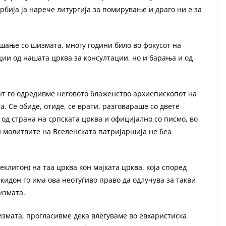
Србија ја нарече литургија за помирување и драго ни е за
ашање со шизмата, многу години било во фокусот на
ции од нашата црква за консултации, но и барања и од
нт го одредивме неговото блаженство архиепископот на
а. Се обиде, отиде, се врати, разговараше со двете
 од страна на српската црква и официјално со писмо, во
и молитвите на Вселенската патријаршија не беа
клитон) на таа црква кон мајката црква, која според
кидон го има ова неотуѓиво право да одлучува за такви
измата.
измата, прогласивме дека влегуваме во евхаристиска