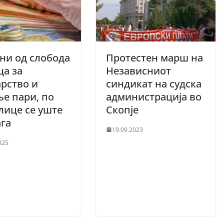
ни од слобода
Протестен марш на
ца за
Независниот
рство и
синдикат на судска
е пари, по
администрација во
лице се уште
Скопје
ага
19.09.2023
025