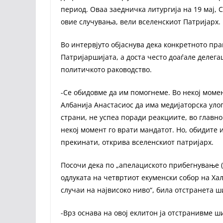
период. Оваа заедничка литургија на 19 мај, 
овие случувања, вели вселенскиот Патријарх.
Во интервјуто објаснува дека конкретното пр
Патријаршијата, а доста често доаѓале делега
политичкото раководство.
-Се обидовме да им помогнеме. Во некој моме
Албанија Анастасиос да има медијаторска улог
страни, не успеа поради реакциите, во главно
некој момент го врати мандатот. Но, обидите 
прекинати, открива вселенскиот патријарх.
Посочи дека по „апелациското прибегнување (е
одлуката на четвртиот екуменски собор на Хал
случаи на највисоко ниво“, била отстранета ш
-Врз оснава на овој еклитон ја отстранивме ш