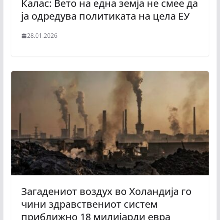
Калас: Вето на една земја не смее да
ја одредува политиката на цела ЕУ
28.01.2026
Загадениот воздух во Холандија го
чини здравствениот систем
приближно 18 милијарди евра