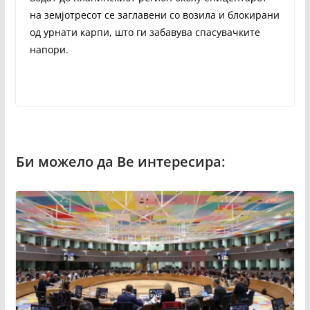
на земјотресот се заглавени со возила и блокирани
од урнати карпи, што ги забавува спасувачките
напори.