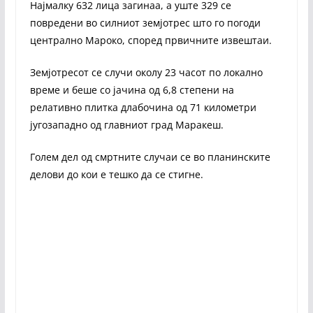
Најмалку 632 лица загинаа, а уште 329 се
повредени во силниот земјотрес што го погоди
централно Мароко, според првичните извештаи.
Земјотресот се случи околу 23 часот по локално
време и беше со јачина од 6,8 степени на
релативно плитка длабочина од 71 километри
југозападно од главниот град Маракеш.
Голем дел од смртните случаи се во планинските
делови до кои е тешко да се стигне.