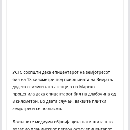
УСГС соопшти дека епицентарот на земјотресот
бил на 18 километри под површината на Земјата,
додека сеизмичката агенција на Мароко
проценила дека епицентарот бил на длабочина од
8 километри. Во двата случаи, ваквите плитки
земјотреси се поопасни.
Локалните медиуми објавија дека патиштата што
водат до планинскиот регион околу епицентарот