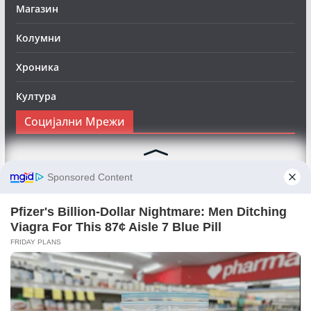
Магазин
Колумни
Хроника
Култура
Социјални Мрежи
Следете нè на Фејсбук за да сте во тек со најновите
вести:
Objektivno24.mk