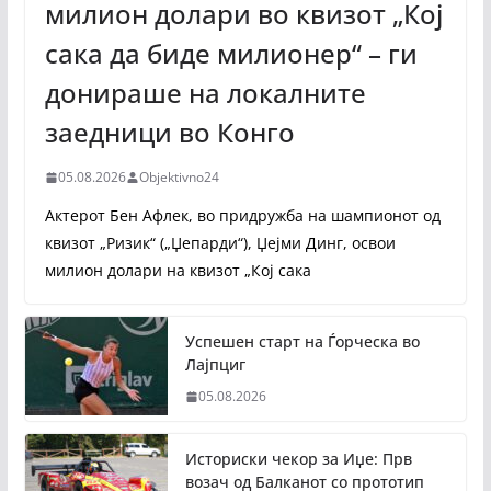
милион долари во квизот „Кој
сака да биде милионер“ – ги
донираше на локалните
заедници во Конго
05.08.2026
Objektivno24
Актерот Бен Афлек, во придружба на шампионот од
квизот „Ризик“ („Џепарди“), Џејми Динг, освои
милион долари на квизот „Кој сака
Успешен старт на Ѓорческа во
Лајпциг
05.08.2026
Историски чекор за Иџе: Прв
возач од Балканот со прототип