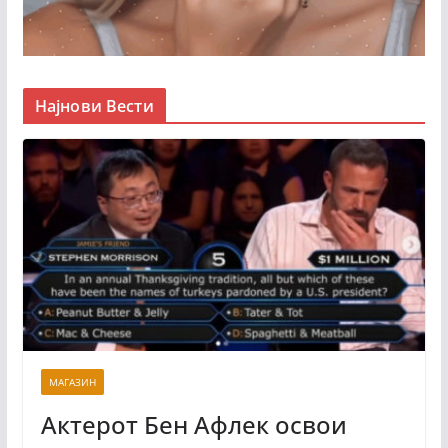
Најнови Вести
МАГАЗИН
Актерот Бен Афлек освои