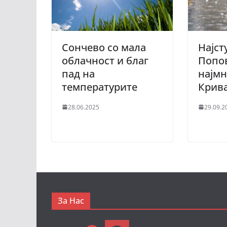
Сончево со мала
Најст
облачност и благ
Попо
пад на
најмн
температурите
Крив
28.06.2025
29.09.2
За Нас