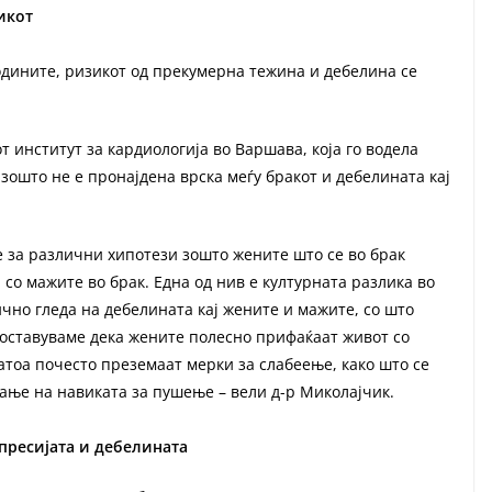
икот
одините, ризикот од прекумерна тежина и дебелина се
 институт за кардиологија во Варшава, која го водела
ошто не е пронајдена врска меѓу бракот и дебелината кај
е за различни хипотези зошто жените што се во брак
 со мажите во брак. Една од нив е културната разлика во
чно гледа на дебелината кај жените и мажите, со што
поставуваме дека жените полесно прифаќаат живот со
атоа почесто преземаат мерки за слабеење, како што се
ање на навиката за пушење – вели д-р Миколајчик.
епресијата и дебелината