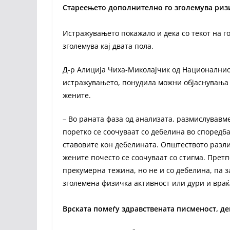
Стареењето дополнително го зголемува риз
Истражувањето покажало и дека со текот на г
зголемува кај двата пола.
Д-р Алиција Чиха-Миколајчик од Националниот
истражувањето, понудила можни објаснувања з
жените.
– Во раната фаза од анализата, размислувавм
поретко се соочуваат со дебелина во споредба
ставовите кон дебелината. Општеството разли
жените почесто се соочуваат со стигма. Прет
прекумерна тежина, но не и со дебелина, па з
зголемена физичка активност или дури и враќ
Врската помеѓу здравствената писменост, д