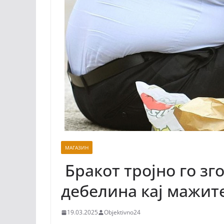
МАГАЗИН
Бракот тројно го зг
дебелина кај мажит
19.03.2025
Objektivno24