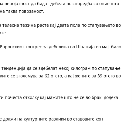
а веројатност да бидат дебели во споредба со оние што
ена таква поврзаност.
 телесна тежина расте кај двата пола по стапувањето во
ите.
Европскиот конгрес за дебелина во Шпанија во мај, било
 тенденција да се здебелат некој килограм по стапување
ите се зголемува за 62 отсто, а кај жените за 39 отсто во
ти почеста отколку кај мажите што не се во брак, додека
е должи на културните разлики во ставовите кон