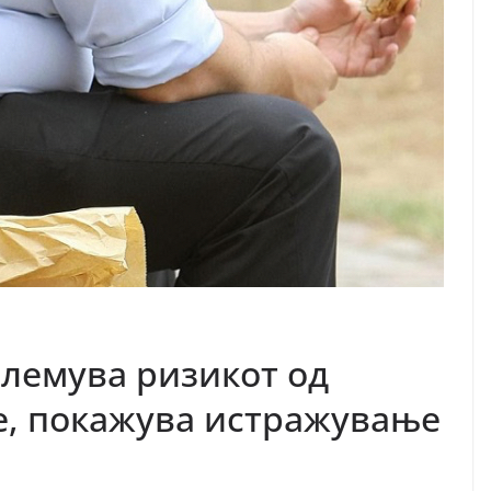
олемува ризикот од
е, покажува истражување