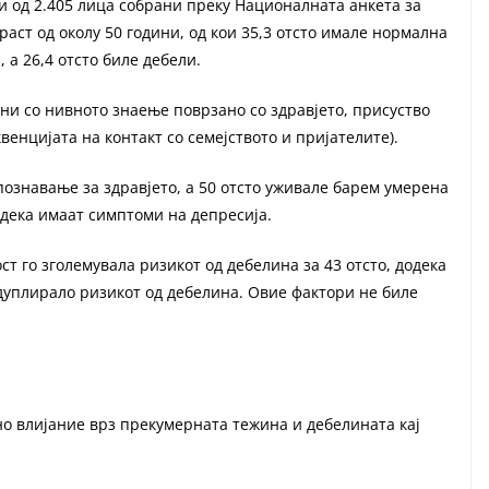
 од 2.405 лица собрани преку Националната анкета за
раст од околу 50 години, од кои 35,3 отсто имале нормална
 а 26,4 отсто биле дебели.
и со нивното знаење поврзано со здравјето, присуство
венцијата на контакт со семејството и пријателите).
познавање за здравјето, а 50 отсто уживале барем умерена
 дека имаат симптоми на депресија.
т го зголемувала ризикот од дебелина за 43 отсто, додека
дуплирало ризикот од дебелина. Овие фактори не биле
но влијание врз прекумерната тежина и дебелината кај