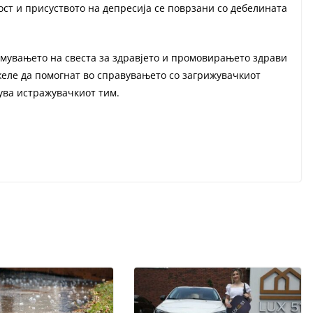
ост и присуството на депресија се поврзани со дебелината
емувањето на свеста за здравјето и промовирањето здрави
желе да помогнат во справувањето со загрижувачкиот
ува истражувачкиот тим.