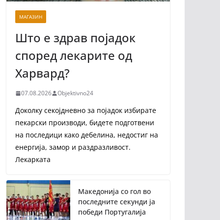
МАГАЗИН
Што е здрав појадок
според лекарите од
Харвард?
07.08.2026
Objektivno24
Доколку секојдневно за појадок избирате
пекарски производи, бидете подготвени
на последици како дебелина, недостиг на
енергија, замор и раздразливост.
Лекарката
Македонија со гол во
последните секунди ја
победи Португалија