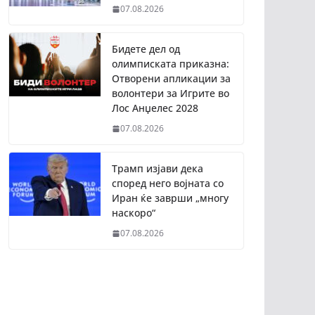
07.08.2026
Бидете дел од
олимписката приказна:
Отворени апликации за
волонтери за Игрите во
Лос Анџелес 2028
07.08.2026
Трамп изјави дека
според него војната со
Иран ќе заврши „многу
наскоро“
07.08.2026