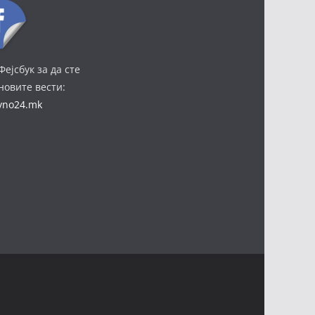
Фејсбук за да сте
јновите вести:
ivno24.mk