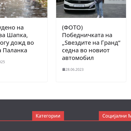
удено на
(ФОТО)
ва Шапка,
Победничката на
огу дожд во
„Ѕвездите на Гранд“
а Паланка
седна во новиот
автомобил
025
28.06.2023
Категории
Социјални 