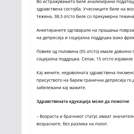
Во истражувањето биле анализирани податоци
здравствена состојба. Учесниците биле на воз
тежина, 38,3 отсто биле со прекумерна тежина,
Анкетираните одговарале на прашања поврзан
на депресија и социјална поддршка (како фрек
Повеќе од половина (55 отсто) имале доволно 
социјална поддршка. Сепак, 15 отсто изјавиле
Кај жените, недоволната здравствена писменос
присуството на барем гранична депресија го 
забележани кај мажите.
Здравствената едукација може да помогне
– Возрастa и брачниот статус имаат значител
возрасните, без разлика на полот.