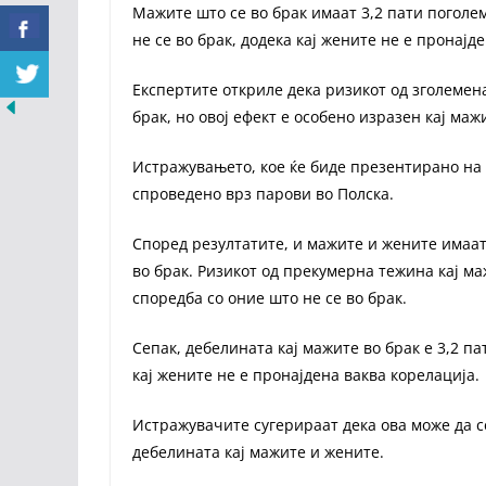
Мажите што се во брак имаат 3,2 пати поголем
не се во брак, додека кај жените не е пронајд
Експертите откриле дека ризикот од зголемена
брак, но овој ефект е особено изразен кај маж
Истражувањето, кое ќе биде презентирано на 
спроведено врз парови во Полска.
Според резултатите, и мажите и жените имаат
во брак. Ризикот од прекумерна тежина кај маж
споредба со оние што не се во брак.
Сепак, дебелината кај мажите во брак е 3,2 па
кај жените не е пронајдена ваква корелација.
Истражувачите сугерираат дека ова може да с
дебелината кај мажите и жените.