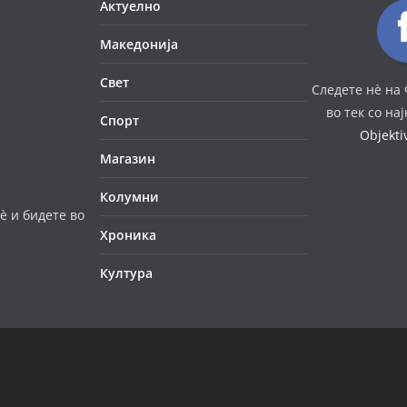
Актуелно
Македонија
Свет
Следете нè на 
во тек со на
Спорт
Objekt
Магазин
Колумни
è и бидете во
Хроника
Култура