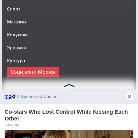
Спорт
Магазин
Колумни
Хроника
Култура
Социјални Мрежи
Следете нè на Фејсбук за да сте во тек со најновите
вести:
Objektivno24.mk