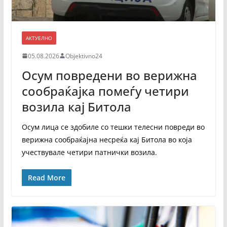
АКТУЕЛНО
05.08.2026
Objektivno24
Осум повредени во верижна
сообраќајка помеѓу четири
возила кај Битола
Осум лица се здобиле со тешки телесни повреди во
верижна сообраќајна несреќа кај Битола во која
учествувале четири патнички возила.
Read More