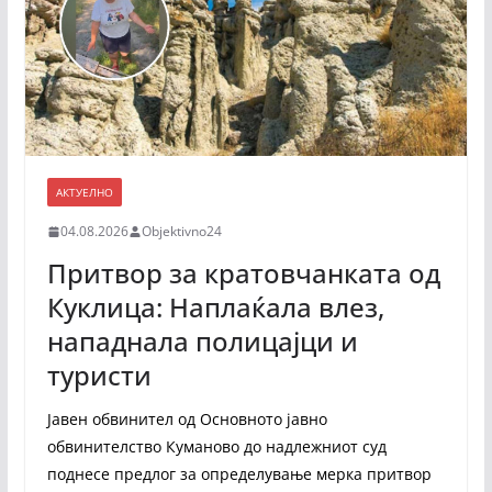
АКТУЕЛНО
04.08.2026
Objektivno24
Притвор за кратовчанката од
Куклица: Наплаќала влез,
нападнала полицајци и
туристи
Јавен обвинител од Основното јавно
обвинителство Куманово до надлежниот суд
поднесе предлог за определување мерка притвор