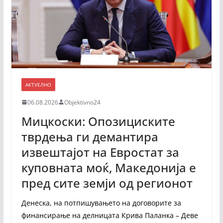
АКТУЕЛНО
06.08.2026
Objektivno24
Мицкоски: Опозициските
тврдења ги демантира
извештајот на Евростат за
куповната моќ, Македонија е
пред сите земји од регионот
Денеска, на потпишувањето на договорите за
финансирање на делницата Крива Паланка – Деве