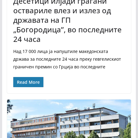
Десетици илјади граѓани
оствариле влез и излез од
државата на ГП
„Богородица”, во последните
24 часа
Над 17 000 лица ја напуштиле македонската
држава за последните 24 часа преку гевгелискиот
граничен премин со Грција во последните
Read More