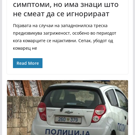
симптоми, но има знаци што
не смеат да се игнорираат
Појавата на случаи на западнонилска треска
предизвикува загриженост, особено во периодот
кога комарците се најактивни. Сепак, убодот од
комарец не
Read More