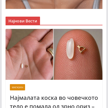
Најнови Вести
МАГАЗИН
Најмалата коска во човечкото
тело е помала од зрно ориз –