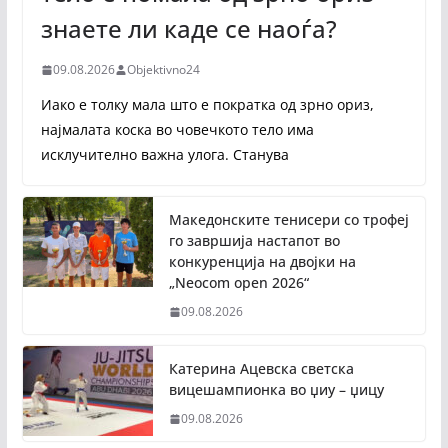
знаете ли каде се наоѓа?
09.08.2026
Objektivno24
Иако е толку мала што е пократка од зрно ориз,
најмалата коска во човечкото тело има
исклучително важна улога. Станува
Македонските тенисери со трофеј
го завршија настапот во
конкуренција на двојки на
„Neocom open 2026“
09.08.2026
Катерина Ацевска светска
вицешампионка во џиу – џицу
09.08.2026