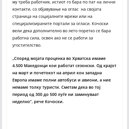
му треба работник, истиот го бара по пат на лични
контакти, со објавување на оглас на својата
страница на социјалните мрежи или на
специјализираните портали за огласи. Кочоски
вели дека дополнително во лето поретко се бара
работна сила, освен ако не се работи за
угостителство.
„Според мојата проценка во Хрватска имаме
4.500 Македонци кои работат сезонски. Од крајот
на март и почетокот на април кон западна
Европа имаме полни автобуси и авиони, а ние
немаме толку туристи. Сметам дека во тој
период од 300 до 500 луѓе ни заминуваат
неделно“, рече Кочоски.