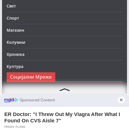
Свет
Спорт
Магазин
Колумни
Хроника
Култура
Социјални Мрежи
Следете нè на Фејсбук за да сте во тек со најновите
вести:
Objektivno24.mk