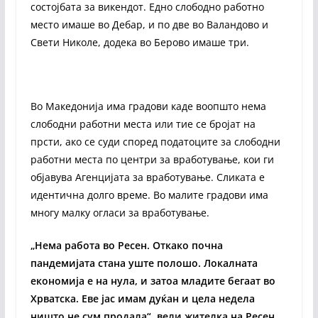
состојбата за викендот. Едно слободно работно
место имаше во Дебар, и по две во Валандово и
Свети Николе, додека во Берово имаше три.
Во Македонија има градови каде воопшто нема
слободни работни места или тие се бројат на
прсти, ако се суди според податоците за слободни
работни места по центри за вработување, кои ги
објавува Агенцијата за вработување. Сликата е
идентична долго време. Во малите градови има
многу малку огласи за вработување.
„Нема работа во Ресен. Откако почна
пандемијата стана уште полошо. Локалната
економија е на нула, и затоа младите бегаат во
Хрватска. Еве јас имам дуќан и цела недела
ништо не сум продала“, вели жителка на Ресен.