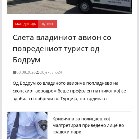
МАКЕДОНИЈА
НАЈНОВО
Слета владиниот авион со
повредениот турист од
Бодрум
08.08.2026
Objektivno24
Од Бодрум со владиното авионче попладнево на
скопскиот аеродром беше префрлен патникот кој се
здобил со побреди во Турција, потврдиваат
Кривична за полицаец кој
малтретирал приведено лице во
градски парк