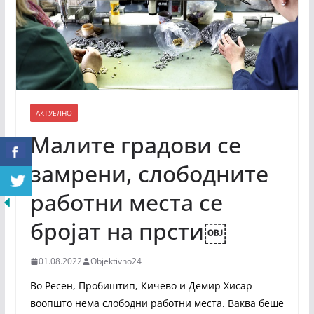
АКТУЕЛНО
Maлите градови се
замрени, слободните
работни места се
бројат на прсти￼
01.08.2022
Objektivno24
Во Ресен, Пробиштип, Кичево и Демир Хисар
воопшто нема слободни работни места. Ваква беше