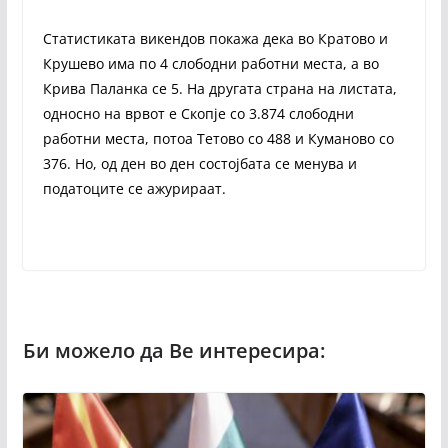
Статистиката викендов покажа дека во Кратово и
Крушево има по 4 слободни работни места, а во
Крива Паланка се 5. На другата страна на листата,
односно на врвот е Скопје со 3.874 слободни
работни места, потоа Тетово со 488 и Куманово со
376. Но, од ден во ден состојбата се менува и
податоците се ажурираат.