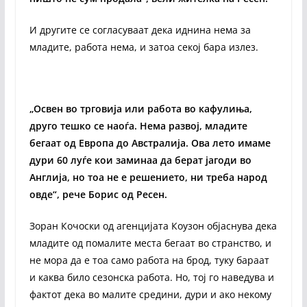
И другите се согласуваат дека иднина нема за
младите, работа нема, и затоа секој бара излез.
„Освен во трговија или работа во кафулиња,
друго тешко се наоѓа. Нема развој, младите
бегаат од Европа до Австралија. Ова лето имаме
дури 60 луѓе кои заминаа да берат јагоди во
Англија, но тоа не е решението, ни треба народ
овде“, рече Борис од Ресен.
Зоран Кочоски од агенцијата Коузон објаснува дека
младите од помалите места бегаат во странство, и
не мора да е тоа само работа на брод, туку бараат
и каква било сезонска работа. Но, тој го наведува и
фактот дека во малите средини, дури и ако некому