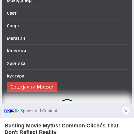
Македонија
Свет
Спорт
Магазин
Колумни
Хроника
Култура
Социјални Мрежи
Следете нè на Фејсбук за да сте во тек со најновите