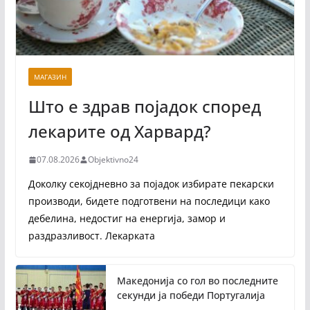
МАГАЗИН
Што е здрав појадок според
лекарите од Харвард?
07.08.2026
Objektivno24
Доколку секојдневно за појадок избирате пекарски
производи, бидете подготвени на последици како
дебелина, недостиг на енергија, замор и
раздразливост. Лекарката
Македонија со гол во последните
секунди ја победи Португалија