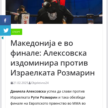
СПОРТ
Maкедонија е во
финале: Алексовска
издоминира против
Израелката Розмарин
21.02.2025
Objektivno24
Даниела Алексовска
успеа да слави против
Израелката
Рути Розмарин
и така обезбеди
финале на Европското првенство во ММА во