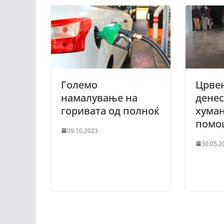
Големо
Црвен
намалување на
денес
горивата од полноќ
хума
помо
09.10.2023
30.05.2