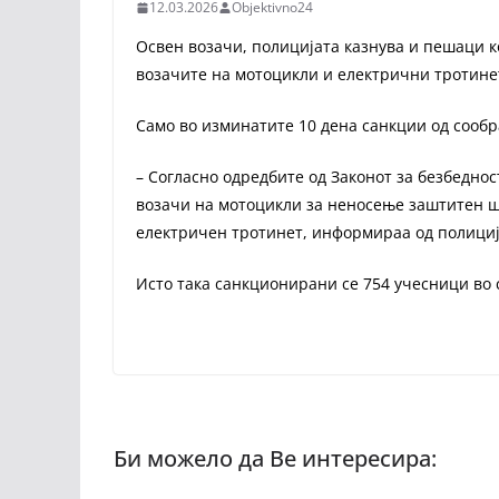
12.03.2026
Objektivno24
Освен возачи, полицијата казнува и пешаци к
возачите на мотоцикли и електрични тротине
Само во изминатите 10 дена санкции од сообр
– Согласно одредбите од Законот за безбедно
возачи на мотоцикли за неносење заштитен ш
електричен тротинет, информираа од полици
Исто така санкционирани се 754 учесници во 