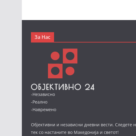
За Нас
-Независно
-Реално
-Навремено
Објективни и независни дневни вести. Следете н
тек со настаните во Македонија и светот!