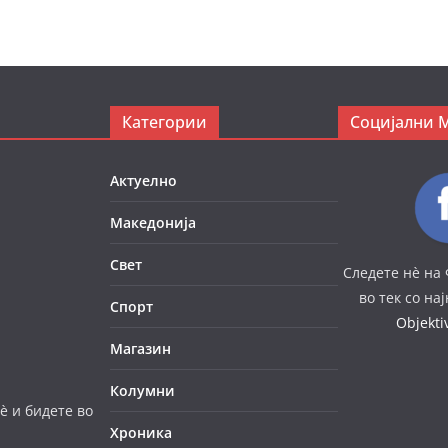
Категории
Социјални 
Актуелно
Македонија
Свет
Следете нè на 
во тек со на
Спорт
Objekt
Магазин
Колумни
è и бидете во
Хроника