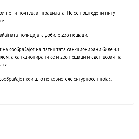
ои не ги почтуваат правилата. Не се поштедени ниту
ти.
аќајната полицијата добиле 238 пешаци.
ст на сообраќајот на патиштата санкционирани биле 43
лем, а санкционирани се и 238 пешаци и еден возач на
јата.
сообраќајот кои што не користеле сигурносен појас.