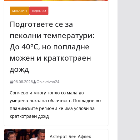
МАГАЗИН
НАЈНОВО
Подгответе се за
пеколни температури:
До 40°C, но попладне
можен и краткотраен
дожд
06.08.2026
Objektivno24
Сончево и многу топло со мала до
умерена локална облачност. Попладне во
планинските региони ќе има услови за
краткотраен дожд
Актерот Бен Афлек