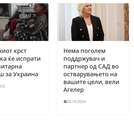
иот крст
Нема поголем
ка ќе испрати
поддржувач и
нитарна
партнер од САД во
ш за Украина
остварувањето на
вашите цели, вели
022
Агелер
04.10.2024