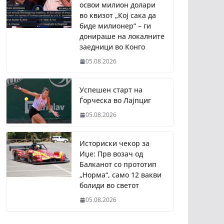
освои милион долари
во квизот „Кој сака да
биде милионер“ – ги
донираше на локалните
заедници во Конго
05.08.2026
Успешен старт на
Ѓорческа во Лајпциг
05.08.2026
Историски чекор за
Иџе: Прв возач од
Балканот со прототип
„Норма“, само 12 вакви
болиди во светот
05.08.2026