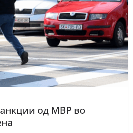
санкции од МВР во
ена