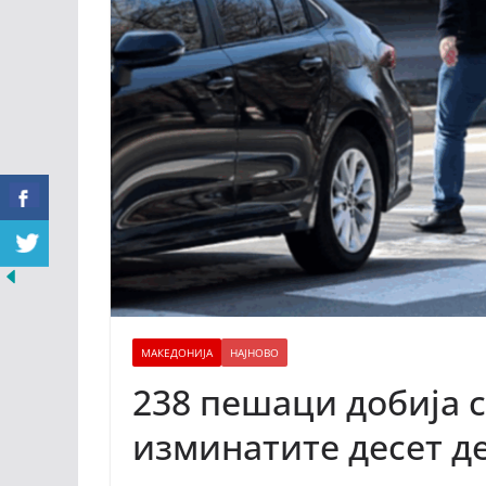
МАКЕДОНИЈА
НАЈНОВО
238 пешаци добија 
изминатите десет д