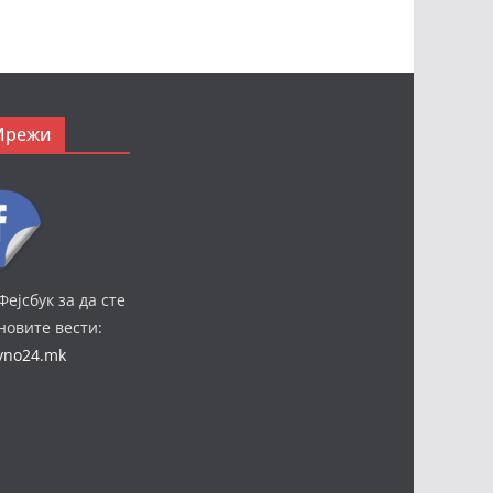
Мрежи
Фејсбук за да сте
јновите вести:
ivno24.mk