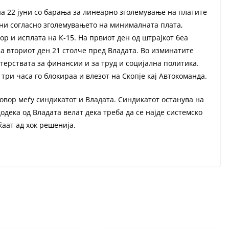
на 22 јуни со барања за линеарно зголемување на платите
тени согласно зголемувањето на минималната плата,
 и исплата на К-15. На првиот ден од штрајкот беа
а вториот ден 21 столче пред Владата. Во изминатите
ерствата за финансии и за труд и социјална политика.
ри часа го блокираа и влезот на Скопје кај Автокоманда.
овор меѓу синдикатот и Владата. Синдикатот останува на
одека од Владата велат дека треба да се најде системско
ќаат ад хок решенија.