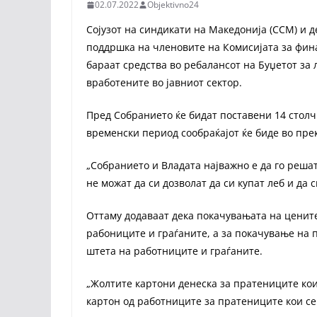
02.07.2022
Objektivno24
Сојузот на синдикати на Македонија (ССМ) и 
поддршка на членовите на Комисијата за фина
бараат средства во ребалансот на Буџетот за 
вработените во јавниот сектор.
Пред Собранието ќе бидат поставени 14 столчи
временски период сообраќајот ќе биде во пре
„Собранието и Владата најважно е да го реша
не можат да си дозволат да си купат леб и да с
Оттаму додаваат дека покачувањата на цените
рабониците и граѓаните, а за покачување на 
штета на работниците и граѓаните.
„Жолтите картони денеска за пратениците ко
картон од работниците за пратениците кои се