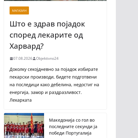
МАГАЗИН
Што е здрав појадок
според лекарите од
Харвард?
07.08.2026
Objektivno24
Доколку секојдневно за појадок избирате
пекарски производи, бидете подготвени
на последици како дебелина, недостиг на
енергија, замор и раздразливост.
Лекарката
Македонија со гол во
последните секунди ја
победи Португалија