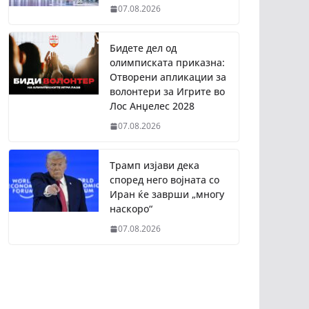
07.08.2026
Бидете дел од
олимписката приказна:
Отворени апликации за
волонтери за Игрите во
Лос Анџелес 2028
07.08.2026
Трамп изјави дека
според него војната со
Иран ќе заврши „многу
наскоро“
07.08.2026