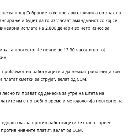
денеска пред Собранието ќе постави столчиња во знак на
нсирање и буџет да го изгласаат амандманот со кој се
линеарна исплата на 2.806 денари во нето износ за
ња, а протестот ќе почне во 13.30 часот и во тој
кин.
т проблемот на работниците и да немаат работници кои
и платат сметки за струја“, велат од ССМ.
 лесно ги прават од денеска за утре на штета на
платите им е потребно време и методологија повторно на
и еднаш гласаа против работниците ќе станат црвен
 против нивните плати“, велат од ССМ.