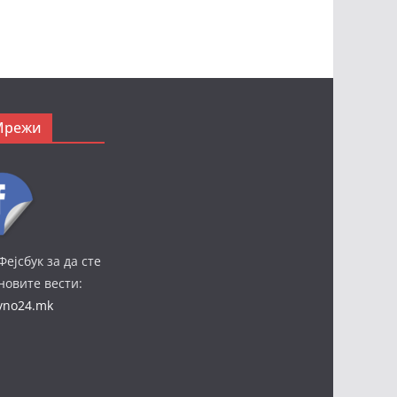
Мрежи
Фејсбук за да сте
јновите вести:
ivno24.mk