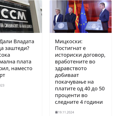
Дали Владата
Мицкоски:
да заштеди?
Постигнат е
сока
историски договор,
мална плата
вработените во
рил, наместо
здравството
арт
добиваат
покачување на
023
платите од 40 до 50
проценти во
следните 4 години
19.11.2024