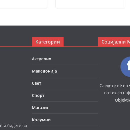
Категории
Социјални 
Актуелно
Македонија
Свет
Следете нè на 
во тек со на
Спорт
Objekt
Магазин
Колумни
è и бидете во