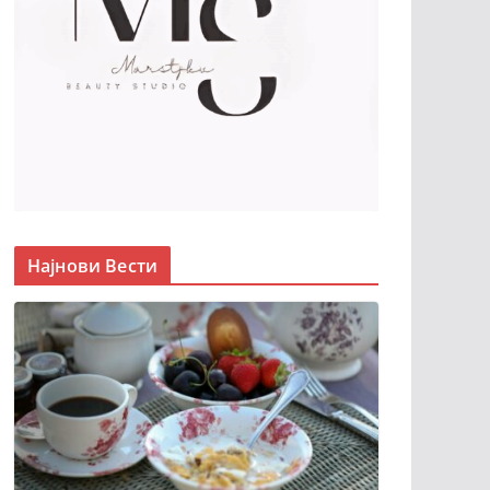
Најнови Вести