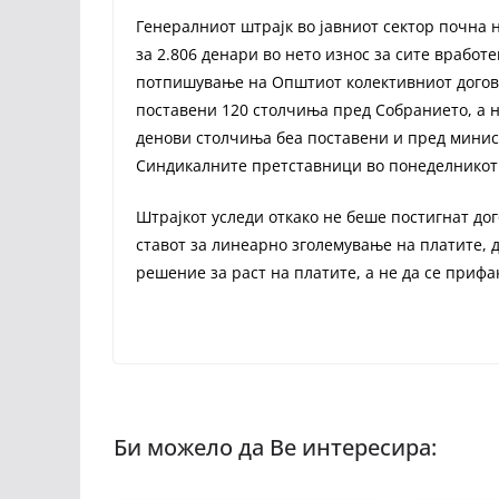
Генералниот штрајк во јавниот сектор почна 
за 2.806 денари во нето износ за сите врабо
потпишување на Општиот колективниот договор
поставени 120 столчиња пред Собранието, а н
денови столчиња беа поставени и пред минист
Синдикалните претставници во понеделникот т
Штрајкот уследи откако не беше постигнат дог
ставот за линеарно зголемување на платите, д
решение за раст на платите, а не да се прифа