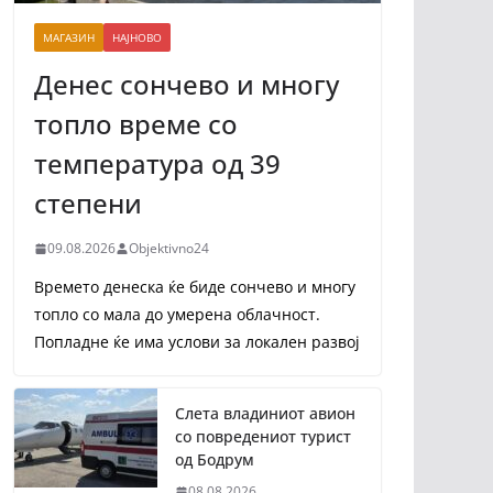
МАГАЗИН
НАЈНОВО
Денес сончево и многу
топло време со
температура од 39
степени
09.08.2026
Objektivno24
Времето денеска ќе биде сончево и многу
топло со мала до умерена облачност.
Попладне ќе има услови за локален развој
Слета владиниот авион
со повредениот турист
од Бодрум
08.08.2026