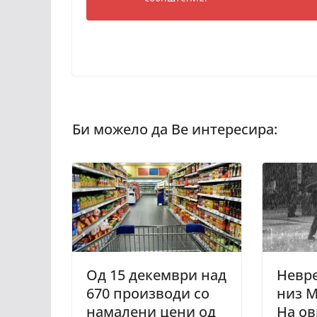
Oд 15 декември над
Невр
670 производи со
низ М
намалени цени од
На ов