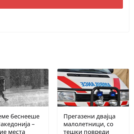
еме беснееше
Прегазени двајца
акедонија –
малолетници, со
ие места
тешки повреди