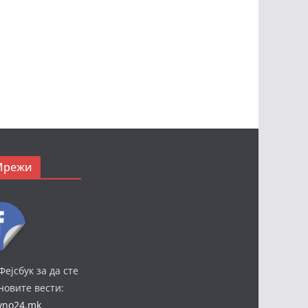
Мрежи
Фејсбук за да сте
јновите вести:
ivno24.mk