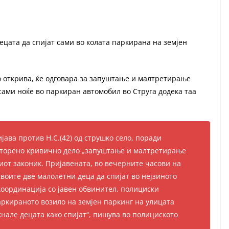
децата да спијат сами во колата паркирана на земјен
го открива, ќе одговара за запуштање и малтретирање
т сами ноќе во паркиран автомобил во Струга додека таа
ава против Н.С.(42) од струшко село, поради
сторено кривично дело „запуштање и малтретирање
ниот законик. Пријавената, во вечерните часови на
 своите две малолетни деца да спијат во нејзиното
 координација со јавен обвинител, полициски
ркираното возило на земјен паркинг на улицата
кнале децата како спијат“, пишува во полициското