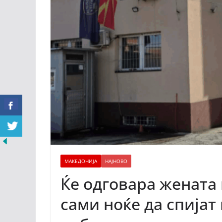
МАКЕДОНИЈА
НАЈНОВО
Ќе одговара жената 
сами ноќе да спијат