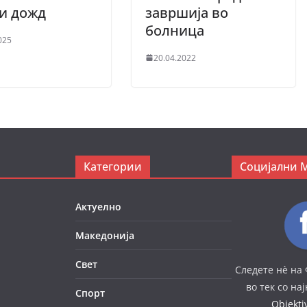
ри дожд
завршија во
болница
025
20.04.2022
Категории
Социјални 
Актуелно
Македонија
Свет
Следете нè на 
во тек со на
Спорт
Objekt