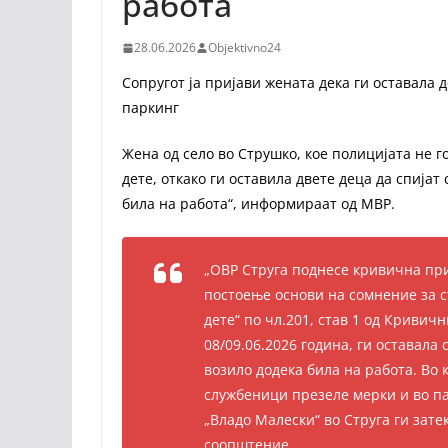
работа
28.06.2026
Objektivno24
Сопругот ја пријави жената дека ги оставала 
паркинг
Жена од село во Струшко, кое полицијата не 
дете, откако ги оставила двете деца да спија
била на работа“, информираат од МВР.
„ОВР Струга поднесе кривична приј
постоење основи на сомнение за 
дете“ по чл.201, став 1 од Кривич
08/09.06.2026 година, ги оставала
возило додека била на работа. Во
службеници презеле мерки и во па
„Владо Малески“ во Струга ги зате
соопштение.