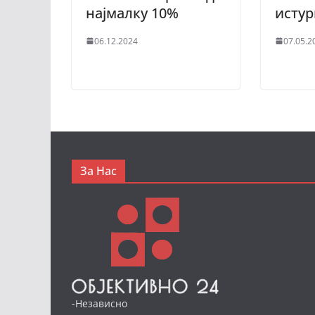
најмалку 10%
исту
06.12.2024
07.05.2
За Нас
-Независно