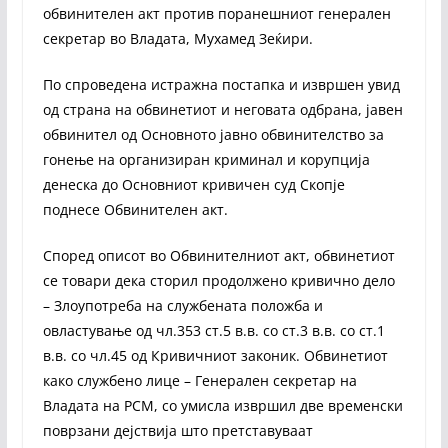
обвинителен акт против поранешниот генерален
секретар во Владата, Мухамед Зеќири.
По спроведена истражна постапка и извршен увид
од страна на обвинетиот и неговата одбрана, јавен
обвинител од Основното јавно обвинителство за
гонење на организиран криминал и корупција
денеска до Основниот кривичен суд Скопје
поднесе Обвинителен акт.
Според описот во Обвинителниот акт, обвинетиот
се товари дека сторил продолжено кривично дело
– Злоупотреба на службената положба и
овластување од чл.353 ст.5 в.в. со ст.3 в.в. со ст.1
в.в. со чл.45 од Кривичниот законик. Обвинетиот
како службено лице – Генерален секретар на
Владата на РСМ, со умисла извршил две временски
поврзани дејствија што претставуваат