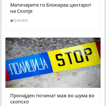
Матичарите го блокираа центарот
на Скопје
02.06.2022
Пронајден починат маж во шума во
скопско