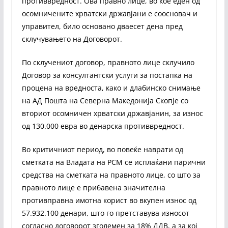
противвредност. Ова правно лице, во кое еден од
осомничените хрватски државјани е соосновач и
управител, било основано дваесет дена пред
склучувањето на Договорот.
По склучениот договор, правното лице склучило
Договор за консултантски услуги за постапка на
процена на вредноста, како и длабинско снимање
на АД Пошта на Северна Македонија Скопје со
вториот осомничен хрватски државјанин, за износ
од 130.000 евра во денарска противвредност.
Во критичниот период, во повеќе наврати од
сметката на Владата на РСМ се исплаќани парични
средства на сметката на правното лице, со што за
правното лице е прибавена значителна
противправна имотна корист во вкупен износ од
57.932.100 денари, што го претставува износот
согласно договорот зголемен за 18% ДДВ, а за кој