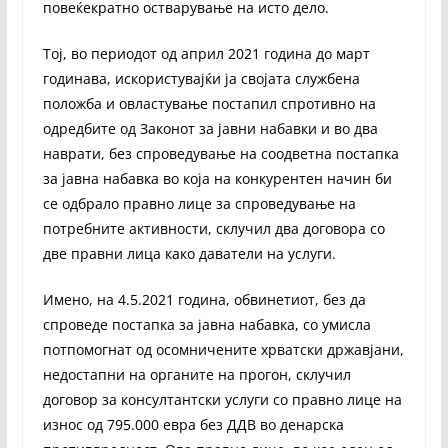
повеќекратно остварување на исто дело.
Тој, во периодот од април 2021 година до март
годинава, искористувајќи ја својата службена
положба и овластување постапил спротивно на
одредбите од Законот за јавни набавки и во два
наврати, без спроведување на соодветна постапка
за јавна набавка во која на конкурентен начин би
се одбрало правно лице за спроведување на
потребните активности, склучил два договора со
две правни лица како даватели на услуги.
Имено, на 4.5.2021 година, обвинетиот, без да
спроведе постапка за јавна набавка, со умисла
потпомогнат од осомничените хрватски државјани,
недостапни на органите на прогон, склучил
договор за консултантски услуги со правно лице на
износ од 795.000 евра без ДДВ во денарска