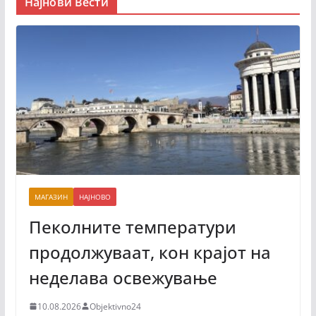
Најнови Вести
МАГАЗИН
НАЈНОВО
Пеколните температури
продолжуваат, кон крајот на
неделава освежување
10.08.2026
Objektivno24