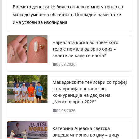
Времето денеска ќе биде сончево и многу топло со
мала до умерена облачност. Попладне наместа ќе
има услови за изолирана
Најмалата коска во човечкото
тело е помала од зрно ориз –
знаете ли каде се наоѓа?
09.08.2026
Македонските тенисери со трофеј
го завршија настапот во
конкуренција на двојки на
„Neocom open 2026“
09.08.2026
Катерина Ацевска светска
вицешампионка во џиу – џицу