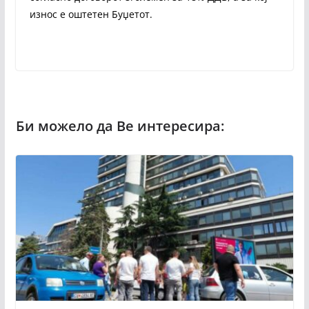
износ е оштетен Буџетот.