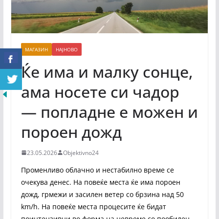
МАГАЗИН
НАЈНОВО
Ќе има и малку сонце,
ама носете си чадор
— попладне е можен и
пороен дожд
23.05.2026
Objektivno24
Променливо облачно и нестабилно време се
очекува денес. На повеќе места ќе има пороен
дожд, грмежи и засилен ветер со брзина над 50
km/h. На повеќе места процесите ќе бидат
поинтензивни во форма на невреме со пообилен