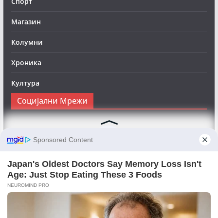
Спорт
Магазин
Колумни
Хроника
Култура
Социјални Мрежи
Следете нè на Фејсбук за да сте во тек со најновите
вести:
Objektivno24.mk