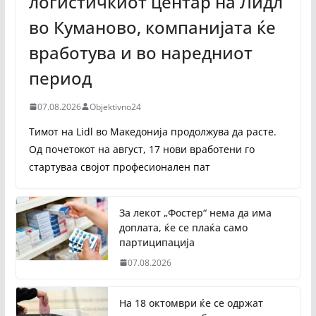
логистичкиот центар на Лидл
во Куманово, компанијата ќе
вработува и во наредниот
период
07.08.2026
Objektivno24
Тимот на Lidl во Македонија продолжува да расте.
Од почетокот на август, 17 нови вработени го
стартуваа својот професионален пат
За лекот „Фостер“ нема да има
доплата, ќе се плаќа само
партиципација
07.08.2026
На 18 октомври ќе се одржат