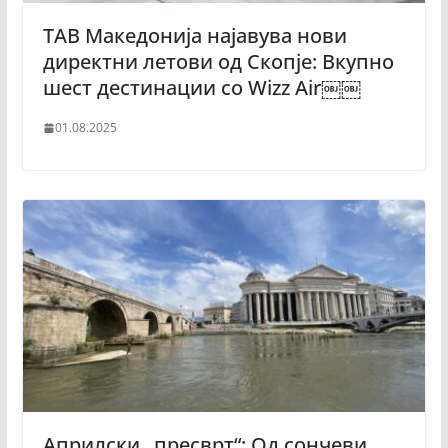
ТАВ Македонија најавува нови
директни летови од Скопје: Вкупно
шест дестинации со Wizz Air￼￼
01.08.2025
Априлски „пресврт“: Од сончеви