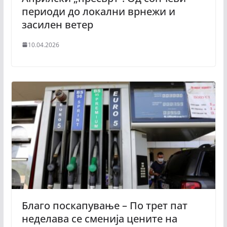
периоди до локални врнежи и
засилен ветер
10.04.2026
Благо поскапување – По трет пат
неделава се сменија цените на