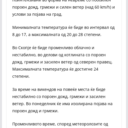
пороен дожд, грмежи и силен ветер (над 60 km/h) и
услови за појава на град.
Минималната температура ќе биде во интервал од
8 до 17, а максималната од 20 до 28 степени.
Во Скопје ќе биде променливо облачно и
нестабилно, во делови од котлината со пороен
дожд, грмежи и засилен ветер од северен правец.
Максималната температура ќе достигне 24
степени.
За време на викендов на повеќе места ќе биде
нестабилно со пороен дожд, грмежи и засилен
ветер. Во понеделник ќе има изолирана појава на
пороен дожд и грмежи.
Променливото време, според метеоролозите од