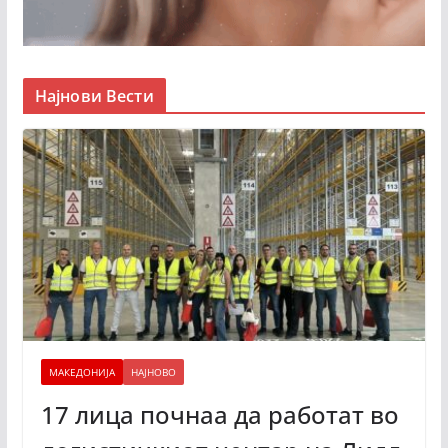
Најнови Вести
МАКЕДОНИЈА
НАЈНОВО
17 лица почнаа да работат во