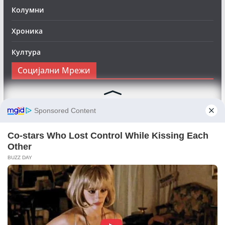
Колумни
Хроника
Култура
Социјални Мрежи
Следете нè на Фејсбук за да сте во тек со најновите
вести:
Objektivno24.mk