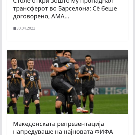
Столе откри зошто му пропаднал
трансферот во Барселона: Сè беше
договорено, АМА…
30.04.2022
Македонската репрезентација
напредуваше на најновата ФИФА