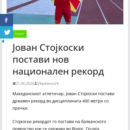
СПОРТ
Јован Стојкоски
постави нов
национален рекорд
21.06.2026
Objektivno24
Македонскиот атлетичар, Јован Стојкоски постави
државен рекорд во дисциплината 400 метри со
пречки.
Стојкоски рекордот го постави на балканското
првенство кое се одржува во Волос, Грција.