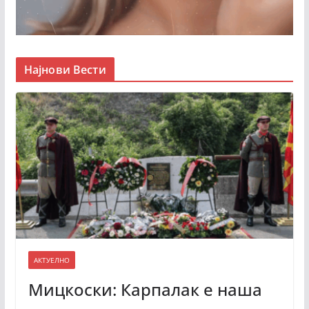
Најнови Вести
АКТУЕЛНО
Мицкоски: Карпалак е наша