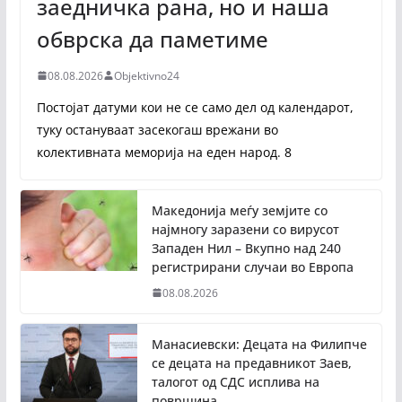
заедничка рана, но и наша
обврска да паметиме
08.08.2026
Objektivno24
Постојат датуми кои не се само дел од календарот,
туку остануваат засекогаш врежани во
колективната меморија на еден народ. 8
Македонија меѓу земјите со
најмногу заразени со вирусот
Западен Нил – Вкупно над 240
регистрирани случаи во Европа
08.08.2026
Манасиевски: Децата на Филипче
се децата на предавникот Заев,
талогот од СДС исплива на
површина