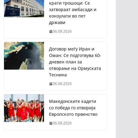
крати трошоци: Се
затвораат амбасади и
конзулати во пет
држави
06.08.2026
Договор меѓу Иран и
Оман: Се подготвува 60-
дневен план за
отворање на Ормуската
Теснина
06.08.2026
Македонските кадети
со победа го отворија
Европското првенство
06.08.2026