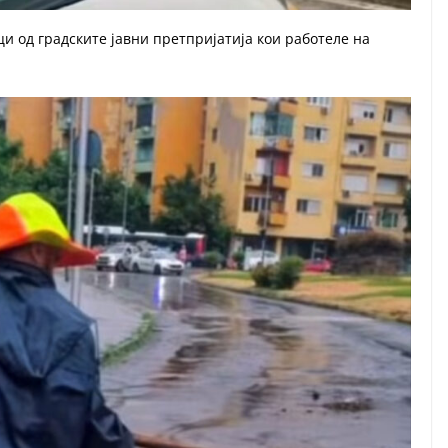
и од градските јавни претпријатија кои работеле на