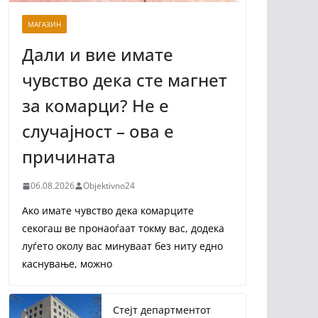
МАГАЗИН
Дали и вие имате
чувство дека сте магнет
за комарци? Не е
случајност – ова е
причината
06.08.2026
Objektivno24
Ако имате чувство дека комарците
секогаш ве пронаоѓаат токму вас, додека
луѓето околу вас минуваат без ниту едно
каснување, можно
Стејт департментот