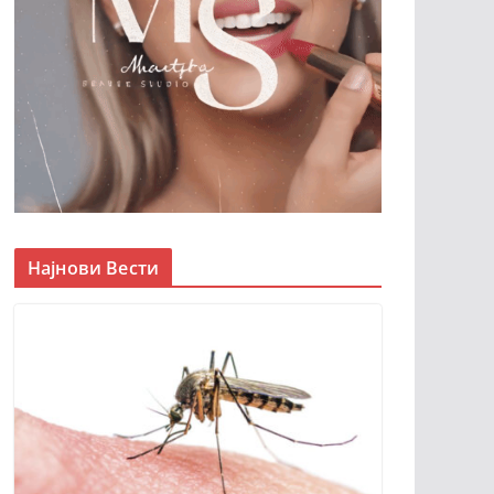
Најнови Вести