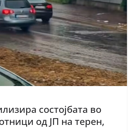
илизира состојбата во
отници од ЈП на терен,