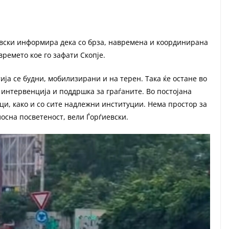
евски информира дека со брза, навремена и координирана
ремето кое го зафати Скопје.
ија се будни, мобилизирани и на терен. Така ќе остане во
д интервенција и поддршка за граѓаните. Во постојана
ци, како и со сите надлежни институции. Нема простор за
лосна посветеност, вели Ѓорѓиевски.