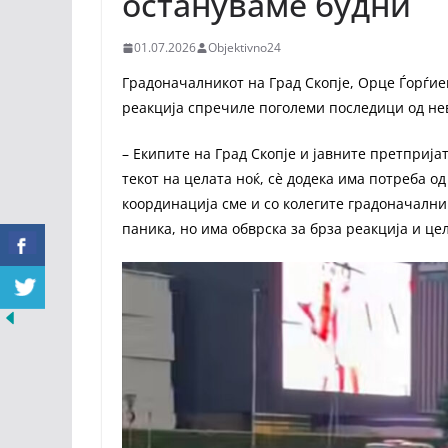
остануваме будни
01.07.2026
Objektivno24
Градоначалникот на Град Скопје, Орце Ѓорѓи
реакција спречиле поголеми последици од нев
– Екипите на Град Скопје и јавните претпријат
текот на целата ноќ, сè додека има потреба о
координација сме и со колегите градоначални
паника, но има обврска за брза реакција и це