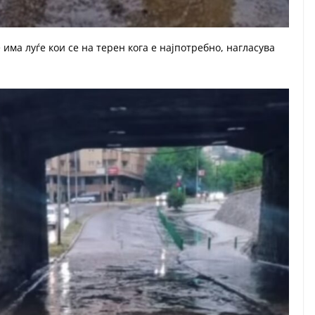
е има луѓе кои се на терен кога е најпотребно, нагласува