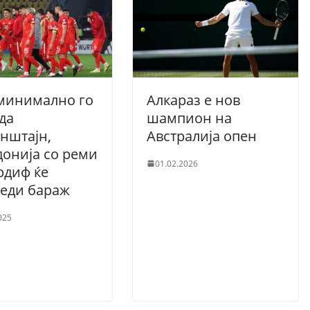
минимално го
Алкараз е нов
да
шампион на
нштајн,
Австралија опен
онија со реми
01.02.2026
рдиф ќе
еди бараж
025