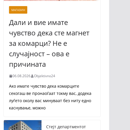
МАГАЗИН
Дали и вие имате
чувство дека сте магнет
за комарци? Не е
случајност – ова е
причината
06.08.2026
Objektivno24
Ако имате чувство дека комарците
секогаш ве пронаоѓаат токму вас, додека
луѓето околу вас минуваат без ниту едно
каснување, можно
Стејт департментот