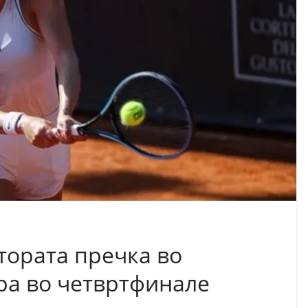
втората пречка во
ира во четвртфинале