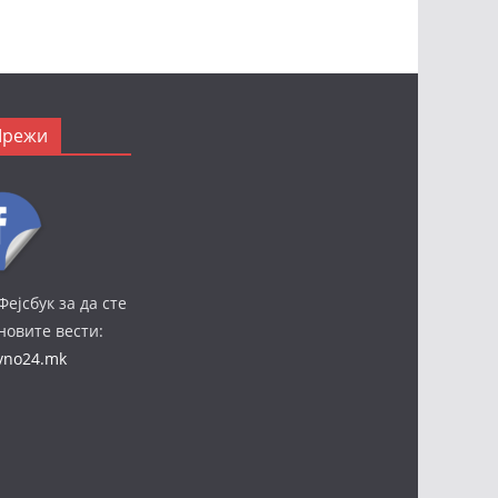
Мрежи
Фејсбук за да сте
јновите вести:
ivno24.mk