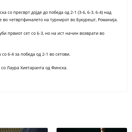
 со пресврт дојде до победа од 2-1 (3-6, 6-3, 6-4) над
е во четвртфиналето на турнирот во Букурешт, Романија.
уби првиот сет со 6-3, но на ист начин возврати во
о 6-4 за победа од 2-1 во сетови.
 со Лаура Хиетаранта од Финска.