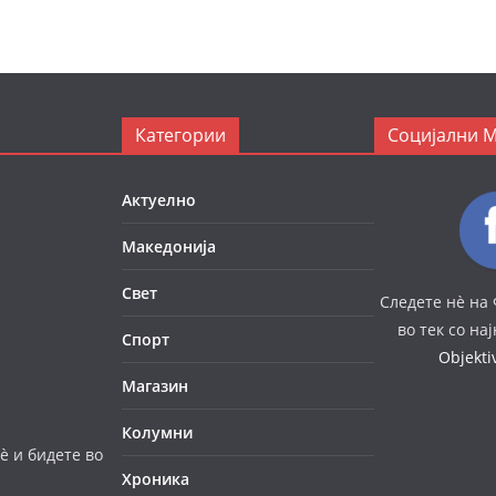
Категории
Социјални 
Актуелно
Македонија
Свет
Следете нè на 
во тек со на
Спорт
Objekt
Магазин
Колумни
è и бидете во
Хроника