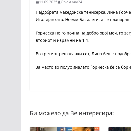
11.09.2025
Objektivno24
Најдобрата македонска тенисерка, Лина Ѓорческа
Италијанката, Ноеми Басилети, и се пласираш
Ѓорческа не го почна најдобро овој меч, го заг
вториот и израмни на 1-1.
Во третиот решавачки сет, Лина беше подобра с
За место во полуфиналето Ѓорческа ќе се бори