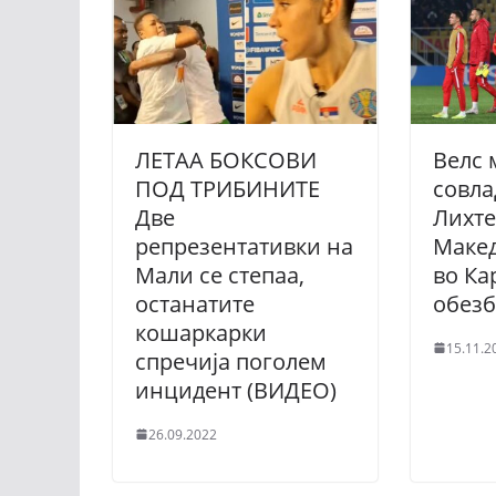
ЛЕТАА БОКСОВИ
Велс 
ПОД ТРИБИНИТЕ
совла
Две
Лихте
репрезентативки на
Макед
Мали се степаа,
во Ка
останатите
обезб
кошаркарки
15.11.2
спречија поголем
инцидент (ВИДЕО)
26.09.2022