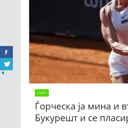
СПОРТ
Ѓорческа ја мина и 
Букурешт и се плас