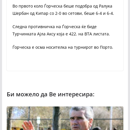
Во првото коло Ѓорческа беше подобра од Ралука
Шербан од Кипар со 2-0 во сетови, беше 6-4 и 6-4.
Следна противничка на Ѓорческа ќе биде
Турчинката Ајла Аксу која е 422. на ВТА листата.
Ѓорческа е осма носителка на турнирот во Порто.