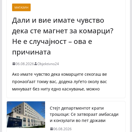
МАГАЗИН
Дали и вие имате чувство
дека сте магнет за комарци?
Не е случајност – ова е
причината
06.08.2026
Objektivno24
Ако имате чувство дека комарците секогаш ве
пронаоѓаат токму вас, додека луѓето околу вас
минуваат без ниту едно каснување, можно
Стејт департментот крати
трошоци: Се затвораат амбасади
и конзулати во пет држави
06.08.2026