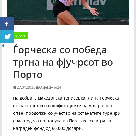
СПОРТ
Ѓорческа со победа
тргна на фјучрсот во
Порто
27.01.2026
Objektivno24
Најдобрата македонска тенисерка, Лина Ѓорческа
по настапот во квалификациите на Австралија
опен, продолжи со учество на останатите турнири,
оваа недела настапува во Порто кој се игра за
награден фонд од 60.000 долари.