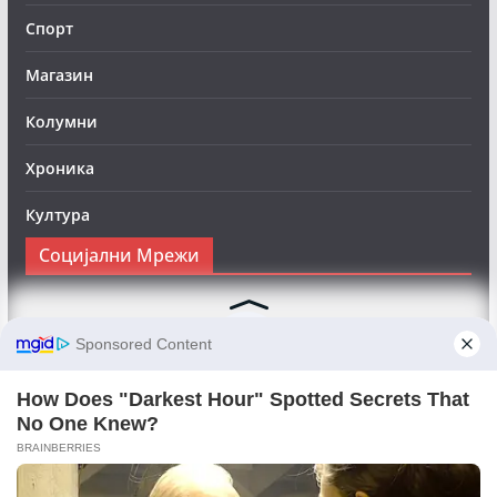
Спорт
Магазин
Колумни
Хроника
Култура
Социјални Мрежи
Следете нè на Фејсбук за да сте во тек со најновите
вести:
Objektivno24.mk