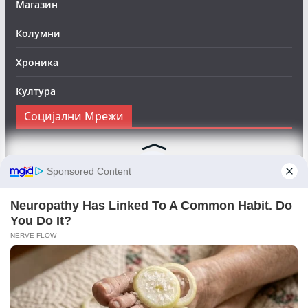
Магазин
Колумни
Хроника
Култура
Социјални Мрежи
Следете нè на Фејсбук за да сте во тек со најновите
вести:
Objektivno24.mk