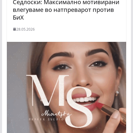
Седлоски: Максимално мотивирани
влегуваме во натпреварот против
БиХ
28.05.2026