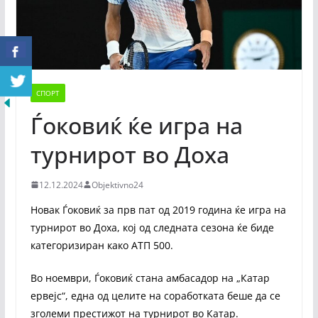
СПОРТ
Ѓоковиќ ќе игра на
турнирот во Доха
12.12.2024
Objektivno24
Новак Ѓоковиќ за прв пат од 2019 година ќе игра на
турнирот во Доха, кој од следната сезона ќе биде
категоризиран како АТП 500.
Во ноември, Ѓоковиќ стана амбасадор на „Катар
ервејс“, една од целите на соработката беше да се
зголеми престижот на турнирот во Катар.