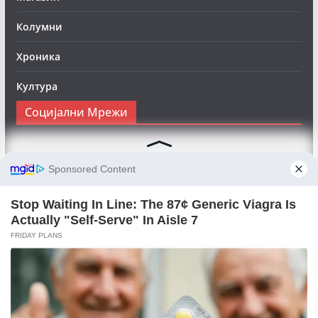
Колумни
Хроника
Култура
Социјални Мрежи
Следете нè на Фејсбук за да сте во тек со најновите
вести:
Objektivno24.mk