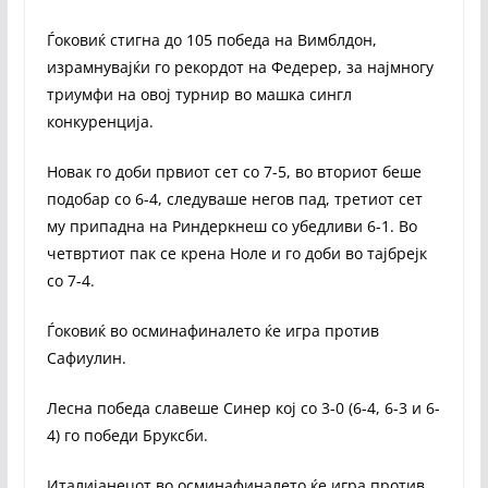
Ѓоковиќ стигна до 105 победа на Вимблдон,
израмнувајќи го рекордот на Федерер, за најмногу
триумфи на овој турнир во машка сингл
конкуренција.
Новак го доби првиот сет со 7-5, во вториот беше
подобар со 6-4, следуваше негов пад, третиот сет
му припадна на Риндеркнеш со убедливи 6-1. Во
четвртиот пак се крена Ноле и го доби во тајбрејк
со 7-4.
Ѓоковиќ во осминафиналето ќе игра против
Сафиулин.
Лесна победа славеше Синер кој со 3-0 (6-4, 6-3 и 6-
4) го победи Бруксби.
Италијанецот во осминафиналето ќе игра против