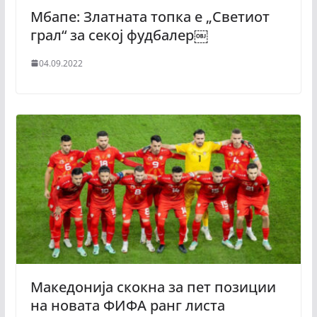
Мбапе: Златната топка е „Светиот
грал“ за секој фудбалер￼
04.09.2022
Македонија скокна за пет позиции
на новата ФИФА ранг листа