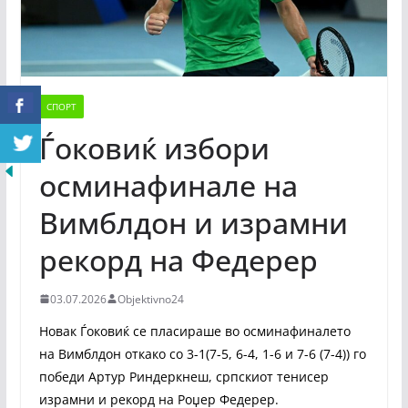
СПОРТ
Ѓоковиќ избори
осминафинале на
Вимблдон и израмни
рекорд на Федерер
03.07.2026
Objektivno24
Новак Ѓоковиќ се пласираше во осминафиналето
на Вимблдон откако со 3-1(7-5, 6-4, 1-6 и 7-6 (7-4)) го
победи Артур Риндеркнеш, српскиот тенисер
израмни и рекорд на Роџер Федерер.