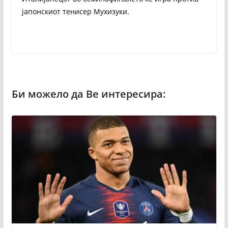
јапонскиот тенисер Мухизуки.