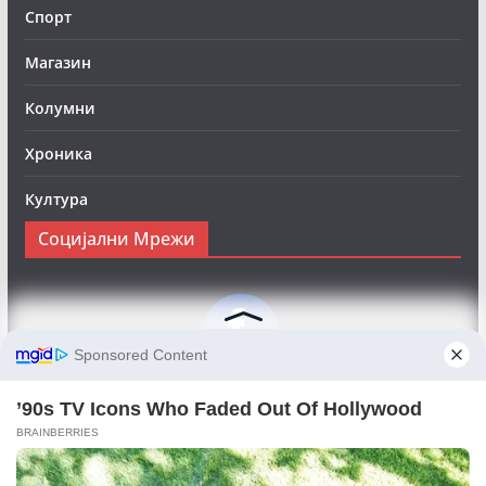
Спорт
Магазин
Колумни
Хроника
Култура
Социјални Мрежи
Следете нè на Фејсбук за да сте во тек со најновите
вести:
Objektivno24.mk