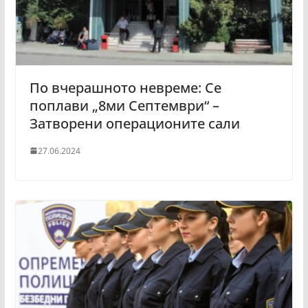
По вчерашното невреме: Се
поплави „8ми Септември“ –
Затворени операционите сали
27.06.2024