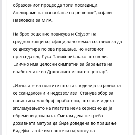
образовниот процес да трпи последици.
Апелираме на изнаоѓање на решение“, изјави
Павловска за МИА.
На брзо решение повикува и Сојузот на
средношколци кој официјално немал состанок за да
се дискутира по ова прашање, но неговиот
претседател, Лука Павиќевиќ, како што вели,
„лично има целосни симпатии за барањата на
вработените во Државниот испитен центар“.
„Износите на платите што ги споделија со јавноста
се скандалозни и недозволиви. Станува збор за
навистина мал број вработени, што значи дека
зголемувањето на платите нема сериозно да ја
обремени државата. Сметам дека не треба
државната матура да биде доведена во прашање
бидејќи таа ќе им наштети најмногу на