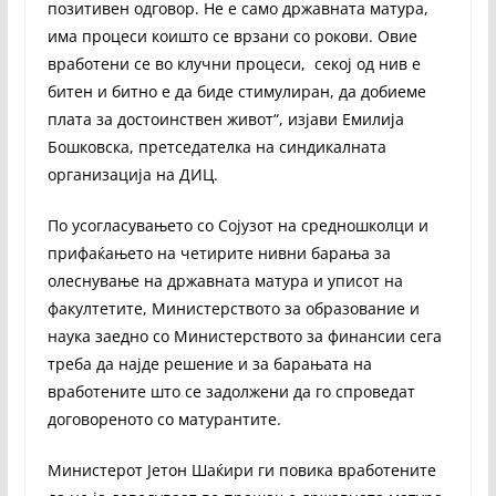
позитивен одговор. Не е само државната матура,
има процеси коишто се врзани со рокови. Овие
вработени се во клучни процеси, секој од нив е
битен и битно е да биде стимулиран, да добиеме
плата за достоинствен живот“, изјави Емилија
Бошковска, претседателка на синдикалната
организација на ДИЦ.
По усогласувањето со Сојузот на средношколци и
прифаќањето на четирите нивни барања за
олеснување на државната матура и уписот на
факултетите, Министерството за образование и
наука заедно со Министерството за финансии сега
треба да најде решение и за барањата на
вработените што се задолжени да го спроведат
договореното со матурантите.
Министерот Јетон Шаќири ги повика вработените