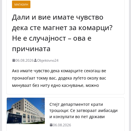
МАГАЗИН
Дали и вие имате чувство
дека сте магнет за комарци?
Не е случајност – ова е
причината
06.08.2026
Objektivno24
Ако имате чувство дека комарците секогаш ве
пронаоѓаат токму вас, додека луѓето околу вас
минуваат без ниту едно каснување, можно
Стејт департментот крати
трошоци: Се затвораат амбасади
и конзулати во пет држави
06.08.2026