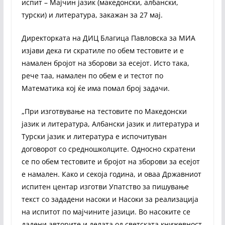
испит – Мајчин јазик (македонски, албански,
турски) и литература, закажан за 27 мај.
Директорката на ДИЦ Благица Павловска за МИА
изјави дека ги скратиле по обем тестовите и е
намален бројот на зборови за есејот. Исто така,
рече таа, намален по обем е и тестот по
Математика кој ќе има помал број задачи.
„При изготвување на тестовите по Македонски
јазик и литература, Албански јазик и литература и
Турски јазик и литература е испочитуван
договорот со средношколците. Односно скратени
се по обем тестовите и бројот на зборови за есејот
е намален. Како и секоја година, и оваа Државниот
испитен центар изготви Упатство за пишување
текст со зададени насоки и Насоки за реализација
на испитот по мајчините јазици. Во насоките се
дадени авторите и делата од светската книжевност