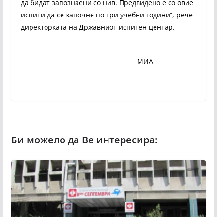
да бидат запознаени со нив. Предвидено е со овие
испити да се започне по три учебни години“, рече
директорката на Државниот испитен центар.
МИА