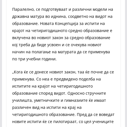
Паралелно, се подготвуваат и различни модели на
државна матура во иднина, соодветно на видот на
образование. Новата Концепција за испити на
крајот на четиригодишното средно образование е
вклучена во новиот закон за средно образование
кој треба да биде усвоен и се очекува новиот
начин на полагање на матурата да се применува
по три учебни години.
„Кога ќе се донесе новиот закон, таа ќе почне да се
применува. Со неа е предвидено поделба на
испитите на крајот на четиригодишното
образование според видот. Односно стручните
училишта, уметничките и гимназиите ќе имаат
различен вид на испити на крај на
четиригодишното образование. Пред да се воведат
новите испити ќе се пилотираат, со цел учениците