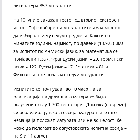
литература 357 матуранти.
На 10 јуни е закажан тестот од вториот екстерен
испит. Тој е изборен и матурантите имаа можност
да избираат меѓу седум предмети. Како и во
минатите години, најмногу пријавени (13.922) има
за испитот по Англиски јазик, за Математика се
пријавени 1.397, Француски јазик – 29, Германски
јазик – 122, Руски јазик – 17, Естетика – 81 и
Филозофија ќе полагаат седум матуранти.
Испитите ќе почнуваат во 10 часот, а за
реализација на државната матура ќе бидат
вклучени околу 1.700 тестатори. Доколку (навреме)
се реализира јунската сесија, матурантите што
нема да ја положат матурата или не во целост, ќе
може да полагаат во августовската испитна сесија –
на 9 и 11 август.