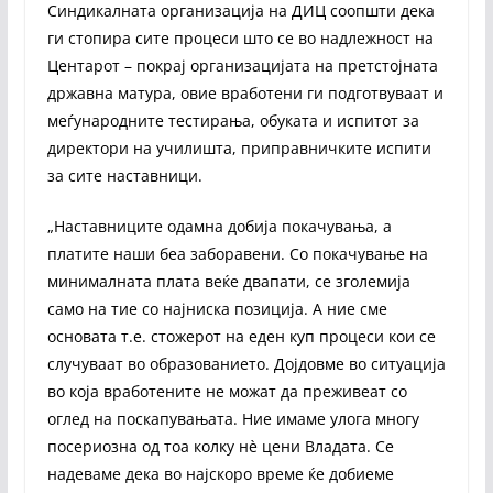
Синдикалната организација на ДИЦ соопшти дека
ги стопира сите процеси што се во надлежност на
Центарот – покрај организацијата на претстојната
државна матура, овие вработени ги подготвуваат и
меѓународните тестирања, обуката и испитот за
директори на училишта, приправничките испити
за сите наставници.
„Наставниците одамна добија покачувања, а
платите наши беа заборавени. Со покачување на
минималната плата веќе двапати, се зголемија
само на тие со најниска позиција. А ние сме
основата т.е. стожерот на еден куп процеси кои се
случуваат во образованието. Дојдовме во ситуација
во која вработените не можат да преживеат со
оглед на поскапувањата. Ние имаме улога многу
посериозна од тоа колку нѐ цени Владата. Се
надеваме дека во најскоро време ќе добиеме