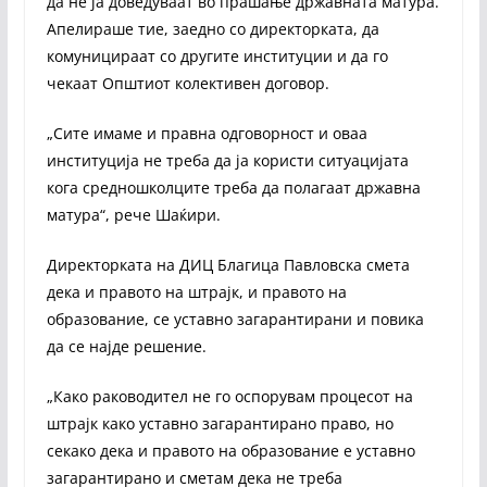
да не ја доведуваат во прашање државната матура.
Апелираше тие, заедно со директорката, да
комуницираат со другите институции и да го
чекаат Општиот колективен договор.
„Сите имаме и правна одговорност и оваа
институција не треба да ја користи ситуацијата
кога средношколците треба да полагаат државна
матура“, рече Шаќири.
Директорката на ДИЦ Благица Павловска смета
дека и правото на штрајк, и правото на
образование, се уставно загарантирани и повика
да се најде решение.
„Како раководител не го оспорувам процесот на
штрајк како уставно загарантирано право, но
секако дека и правото на образование е уставно
загарантирано и сметам дека не треба