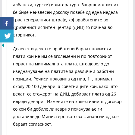
албански, турски) и литература. Завршниот испит
ќе биде неизвесен доколку повеќе од една недела
трае генералниот штрајк, кој вработените во
Државниот испитен центар (ДИЦ) го почнаа во
вторникот.
Дваесет и деветте вработени бараат повисоки
плати кои не им се зголемени и по повторниот
пораст на минималната плата, што довело до
изедначување на платите за различни работни
позиции. Речиси половина од нив, 11, примаат
околу 20.100 денари, а советниците кои, како што
велат, се стожерот на ДИЦ, добиваат плата од 26
илјади денари. Измените на колективниот договор
со кои би добиле линеарно покачување ги
доставиле до Министерството за финансии од кое
бараат согласност.