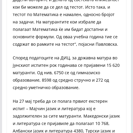
кои би можеле да се дел од тестот. Исто така, и
тестот по Математика е намален, односно бројот
на задачи. На матурантите кои избрале да
полагаат Математика ќе им бидат достапни и
основните формули. Од оваа учебна година тие се
содржат во рамките на тестот“, појасни Павловска.
Според податоците на ДИЦ, за државна матура во
јунскиот испитен рок годинава се пријавени 15 620
матуранти. Од нив, 6750 се од гимназиско
образование, 8598 од средно стручно и 272 од
средно уметничко образование.
На 27 мај треба да се полага првиот екстерен
испит – Мајчин јазик и литература кој е
задолжителен за сите матуранти. Македонски јазик
и литература се пријавиле да полагаат 10 768,
Албански јазик и литература 4380, Турски јазик и