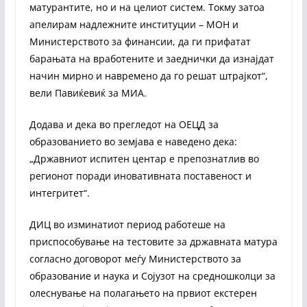
матурантите, но и на целиот систем. Токму затоа
апелирам надлежните институции – МОН и
Министерството за финансии, да ги прифатат
барањата на вработените и заеднички да изнајдат
начин мирно и навремено да го решат штрајкот“,
вели Павиќевиќ за МИА.
Додава и дека во прегледот на ОЕЦД за
образованието во земјава е наведено дека:
„Државниот испитен центар е препознатлив во
регионот поради иновативната поставеност и
интегритет“.
ДИЦ во изминатиот период работеше на
приспособување на тестовите за државната матура
согласно договорот меѓу Министерството за
образование и наука и Сојузот на средношколци за
олеснување на полагањето на првиот екстерен