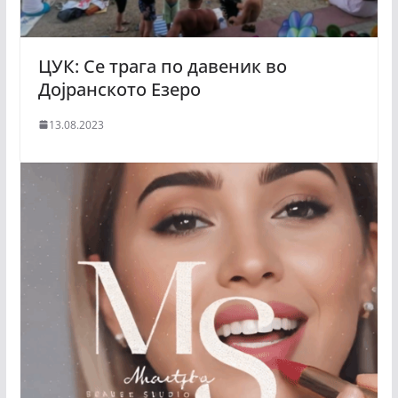
ЦУК: Се трага по давеник во
Дојранското Езеро
13.08.2023