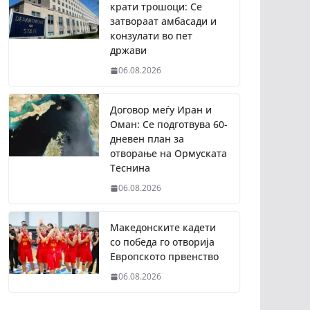
крати трошоци: Се
затвораат амбасади и
конзулати во пет
држави
06.08.2026
Договор меѓу Иран и
Оман: Се подготвува 60-
дневен план за
отворање на Ормуската
Теснина
06.08.2026
Македонските кадети
со победа го отворија
Европското првенство
06.08.2026