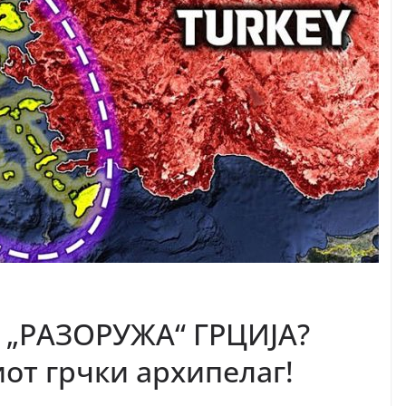
 „РАЗОРУЖА“ ГРЦИЈА?
иот грчки архипелаг!