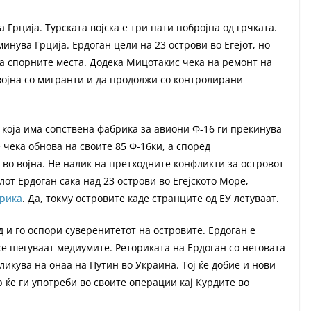
а Грција. Турската војска е три пати побројна од грчката.
инува Грција. Ердоган цели на 23 острови во Егејот, но
а спорните места. Додека Мицотакис чека на ремонт на
војна со мигранти и да продолжи со контролирани
 која има сопствена фабрика за авиони Ф-16 ги прекинува
е чека обнова на своите 85 Ф-16ки, а според
во војна. Не налик на претходните конфликти за островот
от Ердоган сака над 23 острови во Егејското Море,
рика
. Да, токму островите каде странците од ЕУ летуваат.
 и го оспори суверенитетот на островите. Ердоган е
се шегуваат медиумите. Реториката на Ердоган со неговата
ликува на онаа на Путин во Украина. Тој ќе добие и нови
 ќе ги употреби во своите операции кај Курдите во