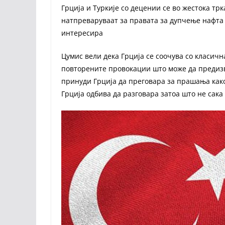
Грција и Туркије со децении се во жестока тр
натпреваруваат за правата за дупчење нафта 
интересира
Цумис вели дека Грција се соочува со класичн
повторените провокации што може да предизв
принуди Грција да преговара за прашања како
Грција одбива да разговара затоа што не сака