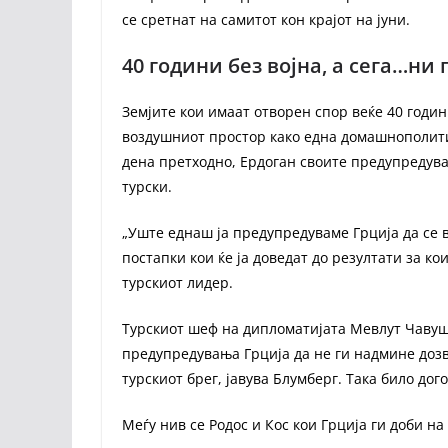
се сретнат на самитот кон крајот на јуни.
40 години без војна, а сега…ни 
Земјите кои имаат отворен спор веќе 40 годи
воздушниот простор како една домашнополитич
дена претходно, Ердоган своите предупредува
турски.
„Уште еднаш ја предупредуваме Грција да се 
постапки кои ќе ја доведат до резултати за кои
турскиот лидер.
Турскиот шеф на дипломатијата Мевлут Чавушог
предупредувања Грција да не ги надмине доз
турскиот брег, јавува Блумберг. Така било дог
Меѓу нив се Родос и Кос кои Грција ги доби на