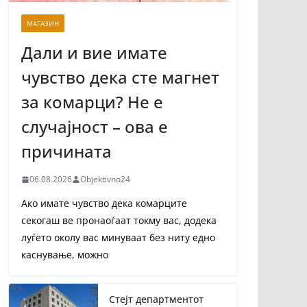
МАГАЗИН
Дали и вие имате
чувство дека сте магнет
за комарци? Не е
случајност – ова е
причината
06.08.2026
Objektivno24
Ако имате чувство дека комарците
секогаш ве пронаоѓаат токму вас, додека
луѓето околу вас минуваат без ниту едно
каснување, можно
Стејт департментот