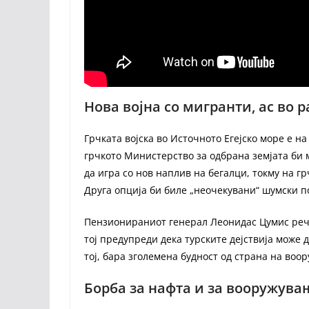
Нова војна со мигранти, ас во 
Грчката војска во Источното Егејско море е н
грчкото Министерство за одбрана земјата би 
да игра со нов наплив на бегалци, токму на г
Друга опција би биле „неочекувани“ шумски п
Пензионираниот генерал Леонидас Цумис рече 
тој предупреди дека турските дејствија може 
тој, бара зголемена будност од страна на воо
Борба за нафта и за вооружува