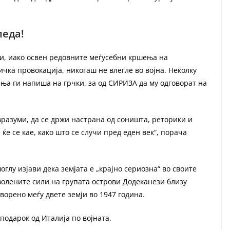
педа!
ни, иако освен редовните меѓусебни кршења на
ка провокација, никогаш не влегле во војна. Неколку
ња ги напиша на грчки, за од СИРИЗА да му одговорат на
вразуми, да се држи настрана од соништа, реторики и
 ќе се кае, како што се случи пред еден век“, порача
лу изјави дека земјата е „крајно сериозна“ во своите
волените сили на групата острови Додеканези близу
оворено меѓу двете земји во 1947 година.
 подарок од Италија по војната.