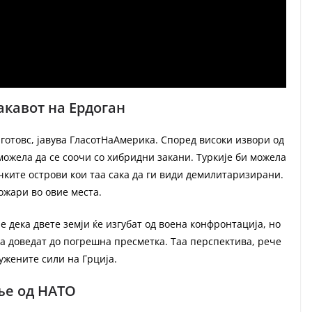
ракавот на Ердоган
а готовс, јавува ГласотНаАмерика. Според високи извори од
можела да се соочи со хибридни закани. Туркије би можела
рчките острови кои таа сака да ги види демилитаризирани.
ожари во овие места.
дека двете земји ќе изгубат од воена конфронтација, но
да доведат до погрешна пресметка. Таа перспектива, рече
ружените сили на Грција.
ње од НАТО