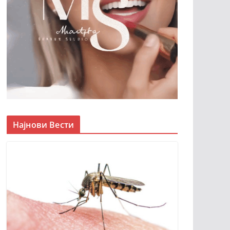
Најнови Вести