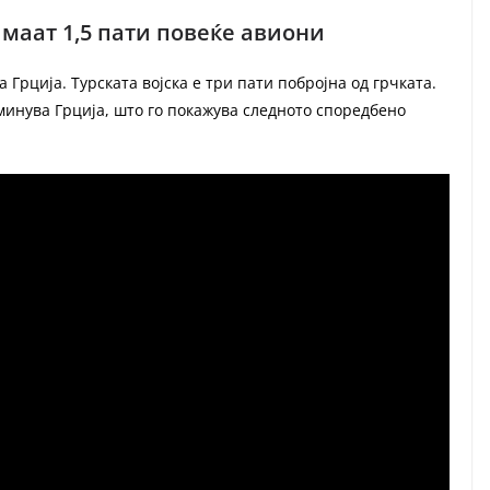
имаат 1,5 пати повеќе авиони
а Грција. Турската војска е три пати побројна од грчката.
дминува Грција, што го покажува следното споредбено