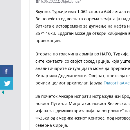
16.06.2022
Objektivno24
Вкупно, Туркије има 1.062 спроти 644 летала н
Во повеќето од воената опрема земјата ја надм
битката е истовремено за дупчење на нафта н
85 Ф-16ки, Ердоган може да отвори хибридна 
провокации.
Втората по големина армија во НАТО, Туркије,
сите контакти со својот сосед Грција, која ушт
аналитичарите ситуацијата може да прерасне 
Кипар или Додеканезите. Овојпат, претседател
речиси целиот архипелаг, јавува
ГласотНаАме
За почеток Анкара испрати истражувачки брод
новиот Путин, а Мицотакис новиот Зеленски, 
изјава за „демилитаризација на островите“ на
Ф-35ки од американскиот Конгрес, под изговор
северна Сирија.