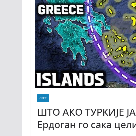
СВЕТ
ШТО АКО ТУРКИЈЕ ЈА
Ердоган го сака цел