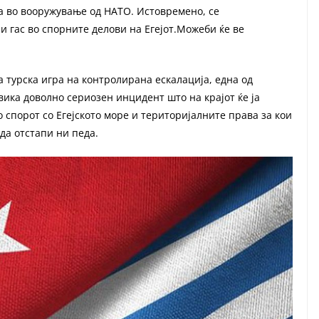
ка во вооружување од НАТО. Истовремено, се
и гас во спорните делови на Егејот.Можеби ќе ве
а турска игра на контролирана ескалација, една од
ика доволно сериозен инцидент што на крајот ќе ја
 спорот со Егејското море и територијалните права за кои
 да отстапи ни педа.