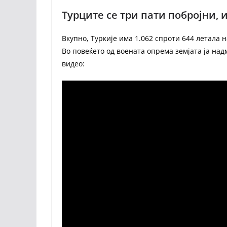
Турците се три пати побројни, 
Вкупно, Туркије има 1.062 спроти 644 летала н
Во повеќето од воената опрема земјата ја на
видео: