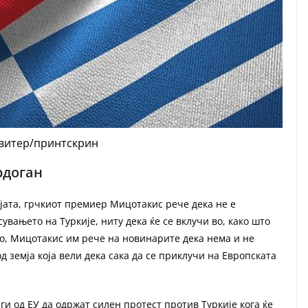
твитер/принтскрин
рдоган
јата, грчкиот премиер Мицотакис рече дека не е
вањето на Туркије, ниту дека ќе се вклучи во, како што
Но, Мицотакис им рече на новинарите дека нема и не
д земја која вели дека сака да се приклучи на Европската
ги од ЕУ да одржат силен протест против Туркије кога ќе