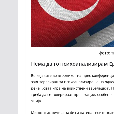
фото: 
Нема да го психоанализирам Е
Во изјавите во вторникот на прес-конференци
заинтересиран за психоанализирање на однесу
рече, „оваа игра на воинствени забелешки“. 
треба да се толерираат провокации, особено о
Унија.
Мицотакис рече дека ќе ги натера своите коле