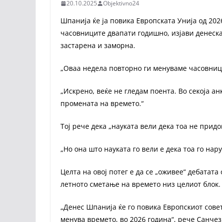
20.10.2025
Objektivno24
Шпанија ќе ја повика Европската Унија од 202
часовниците двапати годишно, изјави денеска
застарена и заморна.
„Оваа недела повторно ги менуваме часовници
„Искрено, веќе не гледам поента. Во секоја а
промената на времето.“
Тој рече дека „науката вели дека тоа не прид
„Но она што науката го вели е дека тоа го на
Целта на овој потег е да се „оживее“ дебатат
летното сметање на времето низ целиот блок.
„Денес Шпанија ќе го повика Европскиот совет 
менува времето, во 2026 година“, рече Санчез