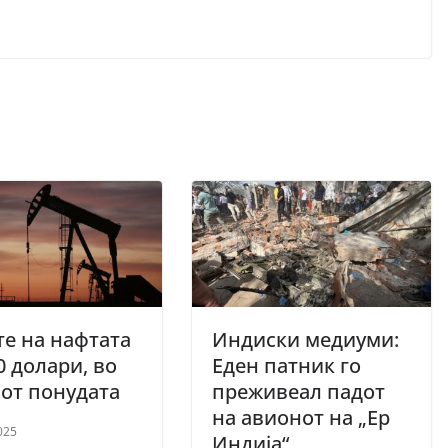
е на нафтата
Индиски медиуми:
0 долари, во
Еден патник го
от понудата
преживеал падот
на авионот на „Ер
025
Индија“