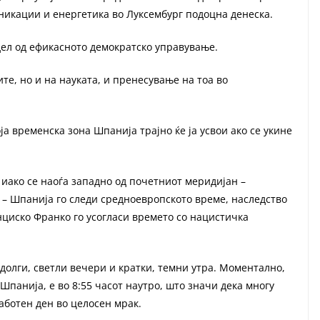
уникации и енергетика во Луксембург подоцна денеска.
дел од ефикасното демократско управување.
те, но и на науката, и пренесување на тоа во
ја временска зона Шпанија трајно ќе ја усвои ако се укине
 иако се наоѓа западно од почетниот меридијан –
 – Шпанија го следи средноевропското време, наследство
нциско Франко го усогласи времето со нацистичка
долги, светли вечери и кратки, темни утра. Моментално,
Шпанија, е во 8:55 часот наутро, што значи дека многу
аботен ден во целосен мрак.