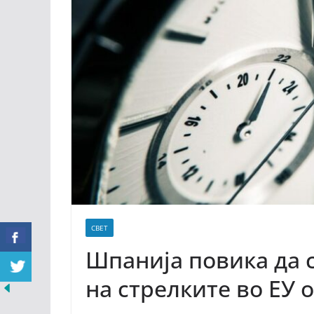
СВЕТ
Шпанија повика да 
на стрелките во ЕУ 