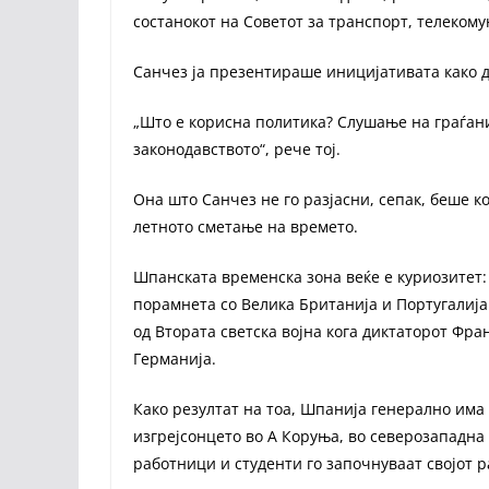
состанокот на Советот за транспорт, телеком
Санчез ја презентираше иницијативата како 
„Што е корисна политика? Слушање на граѓани
законодавството“, рече тој.
Она што Санчез не го разјасни, сепак, беше ко
летното сметање на времето.
Шпанската временска зона веќе е куриозитет:
порамнета со Велика Британија и Португалија
од Втората светска војна кога диктаторот Фра
Германија.
Како резултат на тоа, Шпанија генерално има 
изгрејсонцето во А Коруња, во северозападна 
работници и студенти го започнуваат својот р