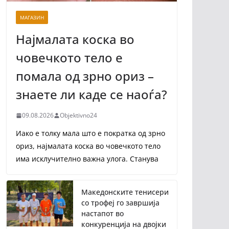
МАГАЗИН
Најмалата коска во
човечкото тело е
помала од зрно ориз –
знаете ли каде се наоѓа?
09.08.2026
Objektivno24
Иако е толку мала што е пократка од зрно
ориз, најмалата коска во човечкото тело
има исклучително важна улога. Станува
Македонските тенисери
со трофеј го завршија
настапот во
конкуренција на двојки