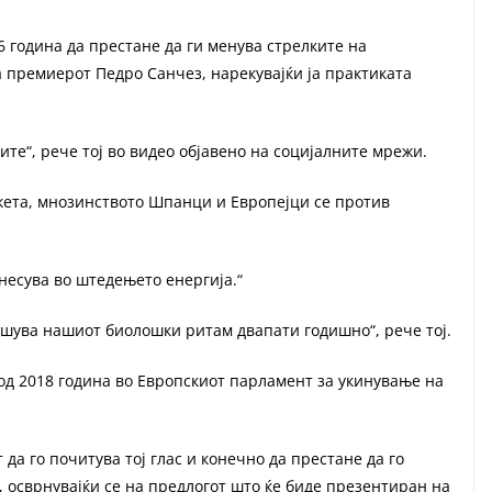
6 година да престане да ги менува стрелките на
 премиерот Педро Санчез, нарекувајќи ја практиката
те“, рече тој во видео објавено на социјалните мрежи.
нкета, мнозинството Шпанци и Европејци се против
онесува во штедењето енергија.“
рушува нашиот биолошки ритам двапати годишно“, рече тој.
а од 2018 година во Европскиот парламент за укинување на
да го почитува тој глас и конечно да престане да го
, осврнувајќи се на предлогот што ќе биде презентиран на