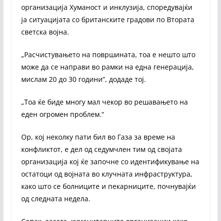
организација Хуманост и инклузија, споредувајќи
ја ситуацијата со британските градови по Втората
светска војна.
„Расчистувањето на површината, тоа е нешто што
може да се направи во рамки на една генерација,
мислам 20 до 30 години“, додаде тој.
„Тоа ќе биде многу мал чекор во решавањето на
еден огромен проблем.“
Ор, кој неколку пати бил во Газа за време на
конфликтот, е дел од седумчлен тим од својата
организација кој ќе започне со идентификување на
остатоци од војната во клучната инфраструктура,
како што се болниците и пекарниците, почнувајќи
од следната недела.