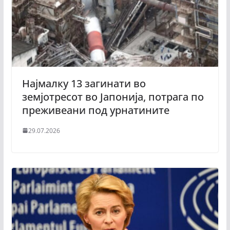
Најмалку 13 загинати во
земјотресот во Јапонија, потрага по
преживеани под урнатините
29.07.2026