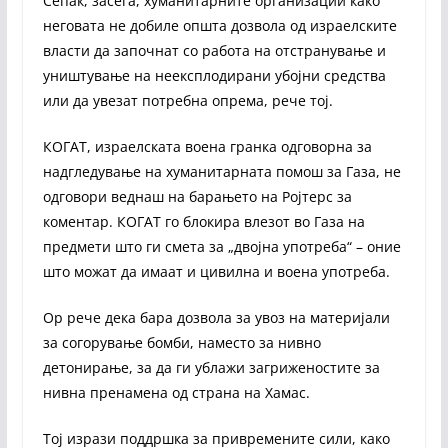
Сепак, засега, хуманитарните организации како
неговата не добиле општа дозвола од израелските
власти да започнат со работа на отстранување и
уништување на неексплодирани убојни средства
или да увезат потребна опрема, рече тој.
КОГАТ, израелската воена гранка одговорна за
надгледување на хуманитарната помош за Газа, не
одговори веднаш на барањето на Ројтерс за
коментар. КОГАТ го блокира влезот во Газа на
предмети што ги смета за „двојна употреба“ – оние
што можат да имаат и цивилна и воена употреба.
Ор рече дека бара дозвола за увоз на материјали
за согорување бомби, наместо за нивно
детонирање, за да ги ублажи загриженостите за
нивна пренамена од страна на Хамас.
Тој изрази поддршка за привремените сили, како