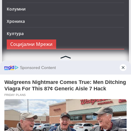
Колумни
Хроника
Култура
Социјални Мрежи
Следете нè на Фејсбук за да сте во тек со најновите
вести:
Objektivno24.mk