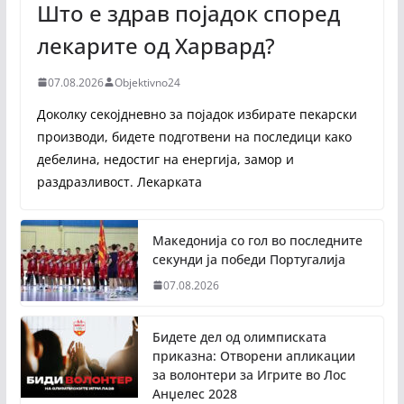
Што е здрав појадок според
лекарите од Харвард?
07.08.2026
Objektivno24
Доколку секојдневно за појадок избирате пекарски
производи, бидете подготвени на последици како
дебелина, недостиг на енергија, замор и
раздразливост. Лекарката
Македонија со гол во последните
секунди ја победи Португалија
07.08.2026
Бидете дел од олимписката
приказна: Отворени апликации
за волонтери за Игрите во Лос
Анџелес 2028