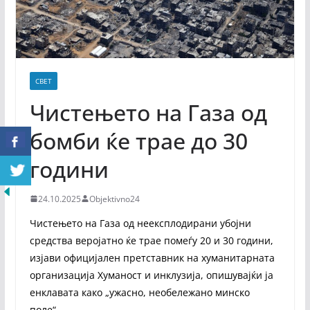
СВЕТ
Чистењето на Газа од
бомби ќе трае до 30
години
24.10.2025
Objektivno24
Чистењето на Газа од неексплодирани убојни
средства веројатно ќе трае помеѓу 20 и 30 години,
изјави официјален претставник на хуманитарната
организација Хуманост и инклузија, опишувајќи ја
енклавата како „ужасно, необележано минско
поле“.