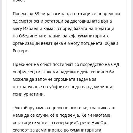
Повеќе од 53 лица загинаа, а стотици се повредени
од смртоносни остатоци од двегодишната војна
меѓу Израел и Хамас, според базата на податоци
на Обединетите нации, за која хуманитарните
организации велат дека е многу потценета, објави
Ројтерс.
Прекинот на огнот постигнат со посредство на САД
овој месец ги зголеми надежите дека конечно би
можела да започне огромната задача за
отстранување на убојните средства од милиони
тони урнатини.
„Ако зборуваме за целосно чистење, тоа никогаш
нема да се случи, сè е под земја. Ќе ги наоѓаме
остатоците уште со генерации“, рече Ник Ор,
експерт за деминирање во хуманитарната